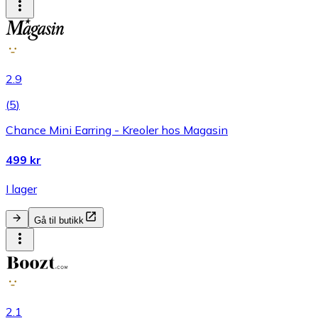
2.9
(
5
)
Chance Mini Earring - Kreoler hos Magasin
499 kr
I lager
Gå til butikk
2.1