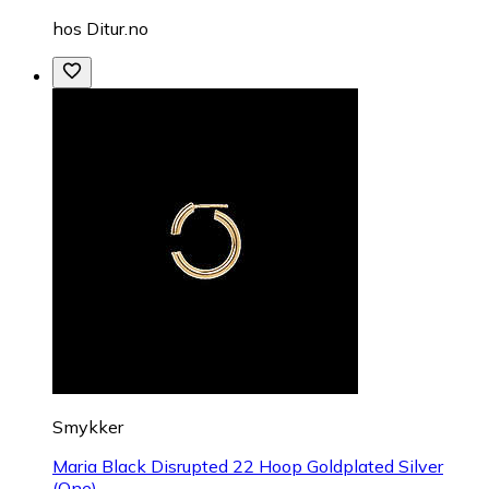
hos
Ditur.no
Smykker
Maria Black Disrupted 22 Hoop Goldplated Silver
(One)