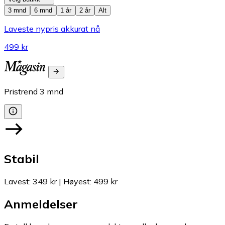
3 mnd
6 mnd
1 år
2 år
Alt
Laveste nypris akkurat nå
499 kr
Pristrend
3
mnd
Stabil
Lavest
:
349 kr
|
Høyest
:
499 kr
Anmeldelser