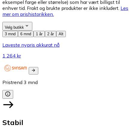
eksempel farge eller størrelse) som har vært billigst til
enhver tid. Frakt og brukte produkter er ikke inkludert.
Les
mer om prishistorikken.
Velg butikk
3 mnd
6 mnd
1 år
2 år
Alt
Laveste nypris akkurat nå
1 264 kr
Pristrend
3
mnd
Stabil