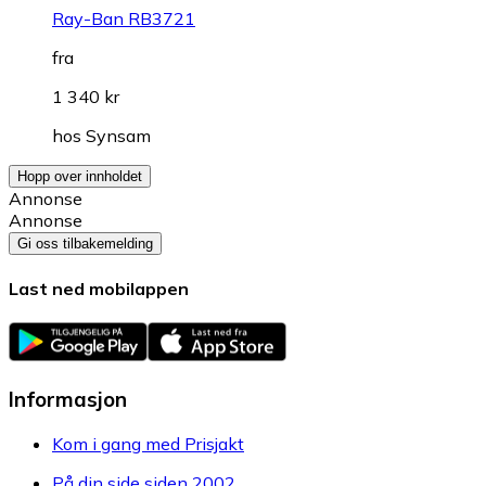
Ray-Ban RB3721
fra
1 340 kr
hos
Synsam
Hopp over innholdet
Annonse
Annonse
Gi oss tilbakemelding
Last ned mobilappen
Informasjon
Kom i gang med Prisjakt
På din side siden 2002