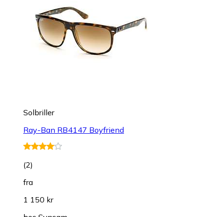
Solbriller
Ray-Ban RB4147 Boyfriend
(
2
)
fra
1 150 kr