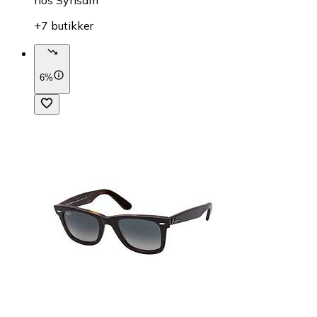
hos
Synsam
+7 butikker
6%