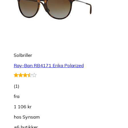
Solbriller
Ray-Ban RB4171 Erika Polarized
(
1
)
fra
1 106 kr
hos
Synsam
+6 butikker