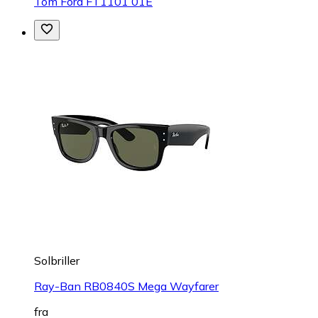
Tom Ford FT1101 01E
Solbriller
Ray-Ban RB0840S Mega Wayfarer
fra