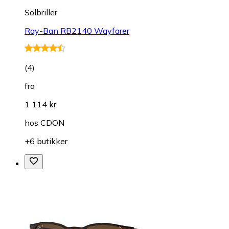
Solbriller
Ray-Ban RB2140 Wayfarer
(
4
)
fra
1 114 kr
hos
CDON
+6 butikker