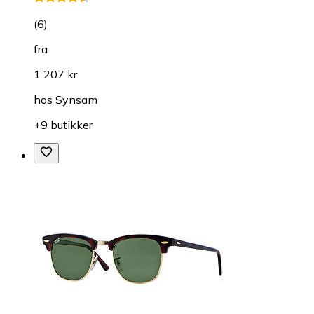
(
6
)
fra
1 207 kr
hos
Synsam
+9 butikker