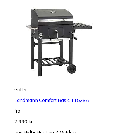
Griller
Landmann Comfort Basic 11529A
fra
2 990 kr
hos
Hylte Hunting & Outdoor