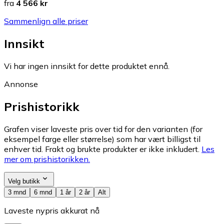
fra
4 566 kr
Sammenlign alle priser
Innsikt
Vi har ingen innsikt for dette produktet ennå.
Annonse
Prishistorikk
Grafen viser laveste pris over tid for den varianten (for
eksempel farge eller størrelse) som har vært billigst til
enhver tid. Frakt og brukte produkter er ikke inkludert.
Les
mer om prishistorikken.
Velg butikk
3 mnd
6 mnd
1 år
2 år
Alt
Laveste nypris akkurat nå