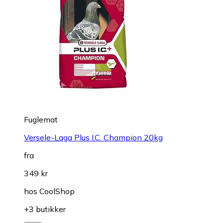
Fuglemat
Versele-Laga Plus I.C. Champion 20kg
fra
349 kr
hos
CoolShop
+3 butikker