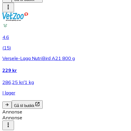
4.6
(
15
)
Versele-Laga NutriBird A21 800 g
229 kr
286,25 kr/1 kg
I lager
Gå til butikk
Annonse
Annonse