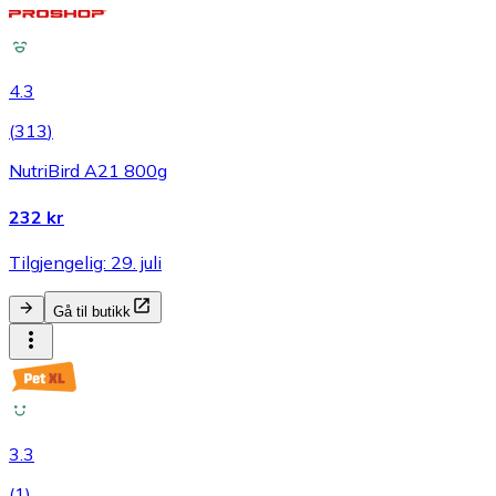
4.3
(
313
)
NutriBird A21 800g
232 kr
Tilgjengelig: 29. juli
Gå til butikk
3.3
(
1
)