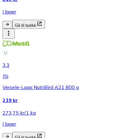
I lager
Gå til butikk
3.3
(
5
)
Versele-Laga NutriBird A21 800 g
219 kr
273,75 kr/1 kg
I lager
Gå til butikk