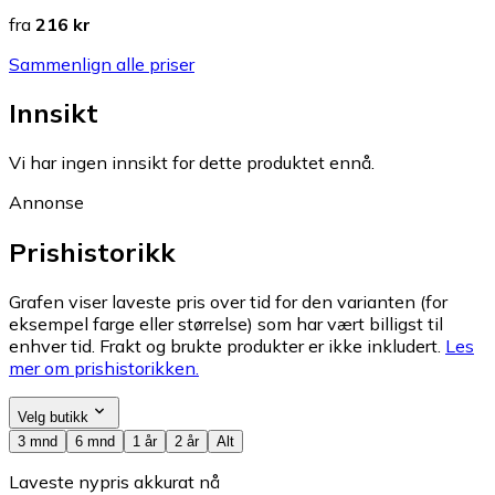
fra
216 kr
Sammenlign alle priser
Innsikt
Vi har ingen innsikt for dette produktet ennå.
Annonse
Prishistorikk
Grafen viser laveste pris over tid for den varianten (for
eksempel farge eller størrelse) som har vært billigst til
enhver tid. Frakt og brukte produkter er ikke inkludert.
Les
mer om prishistorikken.
Velg butikk
3 mnd
6 mnd
1 år
2 år
Alt
Laveste nypris akkurat nå