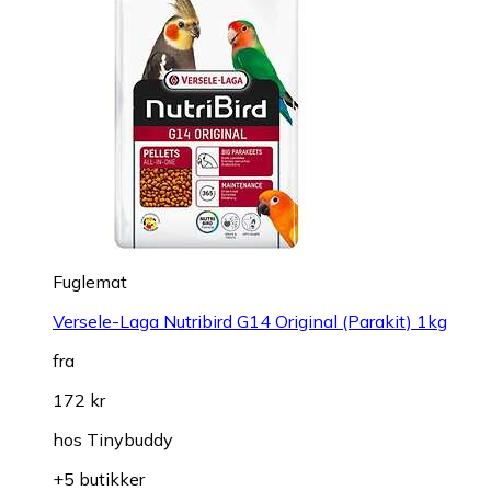
Fuglemat
Versele-Laga Nutribird G14 Original (Parakit) 1kg
fra
172 kr
hos
Tinybuddy
+5 butikker