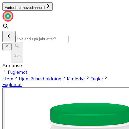
Fortsett til hovedinnhold
Søk
Annonse
Fuglemat
Hjem
Hjem & husholdning
Kjæledyr
Fugler
Fuglemat