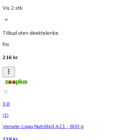
Vis 2 stk
Tilbud uten direktelenke
fra
216 kr
3.8
(
1
)
Versele-Laga NutriBird A21 - 800 g
219 kr