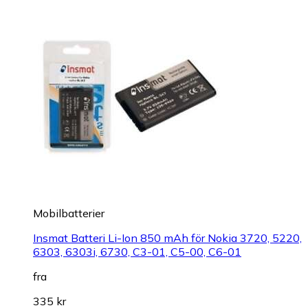
Mobilbatterier
Insmat Batteri Li-Ion 850 mAh för Nokia 3720, 5220,
6303, 6303i, 6730, C3-01, C5-00, C6-01
fra
335 kr