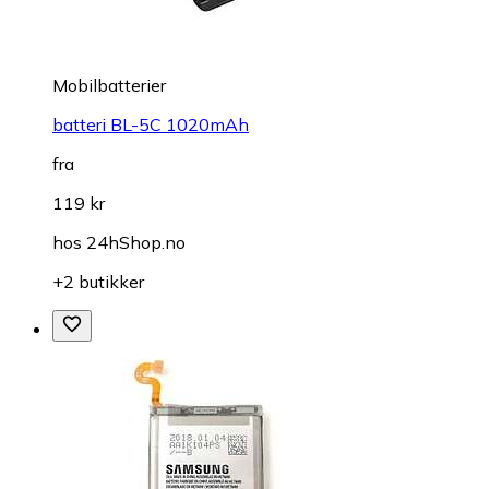
Mobilbatterier
batteri BL-5C 1020mAh
fra
119 kr
hos
24hShop.no
+2 butikker