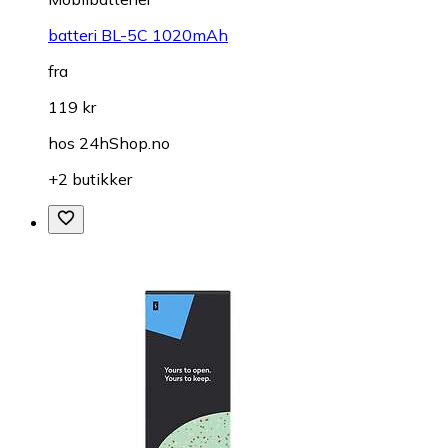
batteri BL-5C 1020mAh
fra
119 kr
hos
24hShop.no
+2 butikker