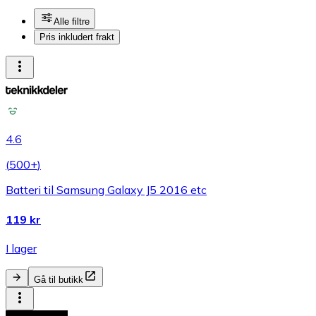
Alle filtre
Pris inkludert frakt
4.6
(
500+
)
Batteri til Samsung Galaxy J5 2016 etc
119 kr
I lager
Gå til butikk