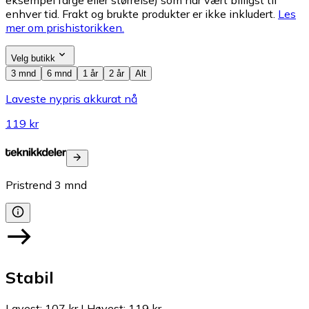
eksempel farge eller størrelse) som har vært billigst til
enhver tid. Frakt og brukte produkter er ikke inkludert.
Les
mer om prishistorikken.
Velg butikk
3 mnd
6 mnd
1 år
2 år
Alt
Laveste nypris akkurat nå
119 kr
Pristrend
3
mnd
Stabil
Lavest
:
107 kr
|
Høyest
:
119 kr