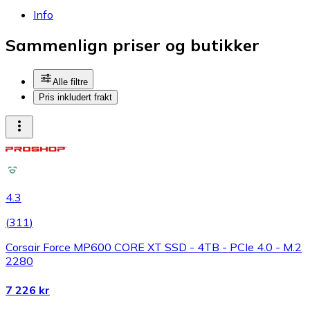
Info
Sammenlign priser og butikker
Alle filtre
Pris inkludert frakt
4.3
(
311
)
Corsair Force MP600 CORE XT SSD - 4TB - PCIe 4.0 - M.2
2280
7 226 kr