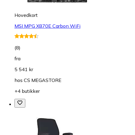
Hovedkort
MSI MPG X870E Carbon WiFi
(
8
)
fra
5 541 kr
hos
CS MEGASTORE
+4 butikker