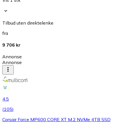
Tilbud uten direktelenke
fra
9 706 kr
Annonse
Annonse
4.5
(
105
)
Corsair Force MP600 CORE XT M.2 NVMe 4TB SSD