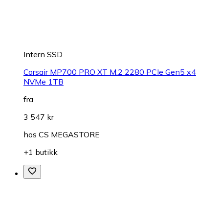
Intern SSD
Corsair MP700 PRO XT M.2 2280 PCIe Gen5 x4
NVMe 1TB
fra
3 547 kr
hos
CS MEGASTORE
+1 butikk