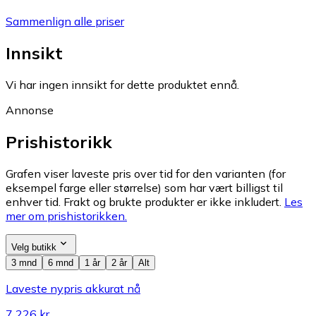
Sammenlign alle priser
Innsikt
Vi har ingen innsikt for dette produktet ennå.
Annonse
Prishistorikk
Grafen viser laveste pris over tid for den varianten (for
eksempel farge eller størrelse) som har vært billigst til
enhver tid. Frakt og brukte produkter er ikke inkludert.
Les
mer om prishistorikken.
Velg butikk
3 mnd
6 mnd
1 år
2 år
Alt
Laveste nypris akkurat nå
7 226 kr