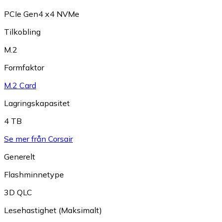
PCIe Gen4 x4 NVMe
Tilkobling
M.2
Formfaktor
M.2 Card
Lagringskapasitet
4 TB
Se mer från Corsair
Generelt
Flashminnetype
3D QLC
Lesehastighet (Maksimalt)