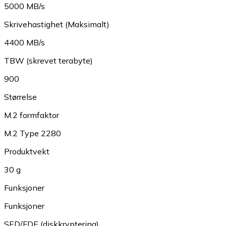
5000 MB/s
Skrivehastighet (Maksimalt)
4400 MB/s
TBW (skrevet terabyte)
900
Størrelse
M.2 formfaktor
M.2 Type 2280
Produktvekt
30 g
Funksjoner
Funksjoner
SED/FDE (diskkryptering)