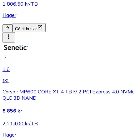
1 806,50 kr/TB
I lager
Gå til butikk
1.6
(
3
)
Corsair MP600 CORE XT 4 TB M.2 PCI Express 4.0 NVMe
QLC 3D NAND
8 856 kr
2 214,00 kr/TB
I lager