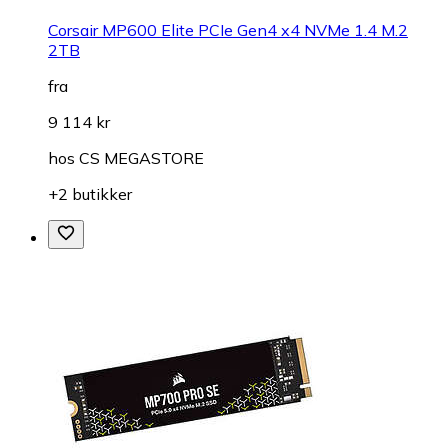
Corsair MP600 Elite PCIe Gen4 x4 NVMe 1.4 M.2
2TB
fra
9 114 kr
hos
CS MEGASTORE
+2 butikker