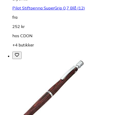
Pilot Stiftpenna SuperGrip 0,7 Blå (12)
fra
252 kr
hos
CDON
+4 butikker