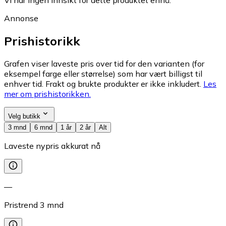
Annonse
Prishistorikk
Grafen viser laveste pris over tid for den varianten (for
eksempel farge eller størrelse) som har vært billigst til
enhver tid. Frakt og brukte produkter er ikke inkludert.
Les
mer om prishistorikken.
Velg butikk
3 mnd
6 mnd
1 år
2 år
Alt
Laveste nypris akkurat nå
—
Pristrend
3
mnd