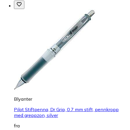
Blyanter
Pilot Stiftpenna, Dr Grip, 0.7 mm stift, pennkropp
med greppzon, silver
fra