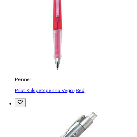
Penner
Pilot Kulspetspenna Vega (Red)