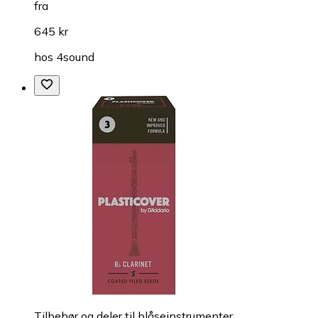
fra
645 kr
hos
4sound
Tilbehør og deler til blåseinstrumenter