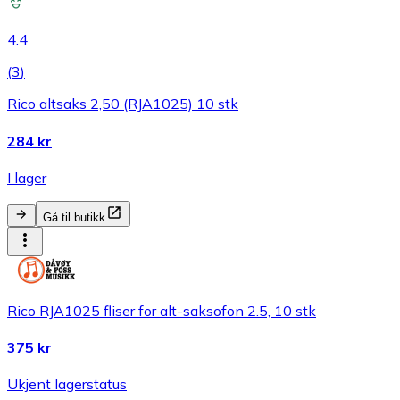
4.4
(
3
)
Rico altsaks 2,50 (RJA1025) 10 stk
284 kr
I lager
Gå til butikk
Rico RJA1025 fliser for alt-saksofon 2.5, 10 stk
375 kr
Ukjent lagerstatus