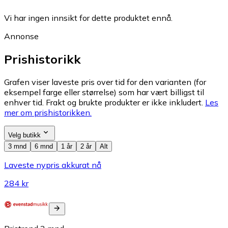
Vi har ingen innsikt for dette produktet ennå.
Annonse
Prishistorikk
Grafen viser laveste pris over tid for den varianten (for
eksempel farge eller størrelse) som har vært billigst til
enhver tid. Frakt og brukte produkter er ikke inkludert.
Les
mer om prishistorikken.
Velg butikk
3 mnd
6 mnd
1 år
2 år
Alt
Laveste nypris akkurat nå
284 kr