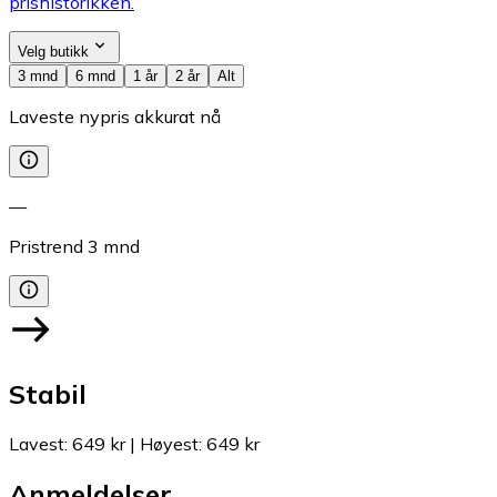
prishistorikken.
Velg butikk
3 mnd
6 mnd
1 år
2 år
Alt
Laveste nypris akkurat nå
—
Pristrend
3
mnd
Stabil
Lavest
:
649 kr
|
Høyest
:
649 kr
Anmeldelser