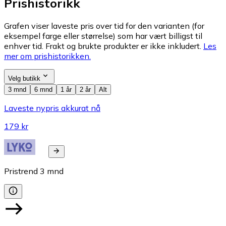
Prishistorikk
Grafen viser laveste pris over tid for den varianten (for
eksempel farge eller størrelse) som har vært billigst til
enhver tid. Frakt og brukte produkter er ikke inkludert.
Les
mer om prishistorikken.
Velg butikk
3 mnd
6 mnd
1 år
2 år
Alt
Laveste nypris akkurat nå
179 kr
Pristrend
3
mnd