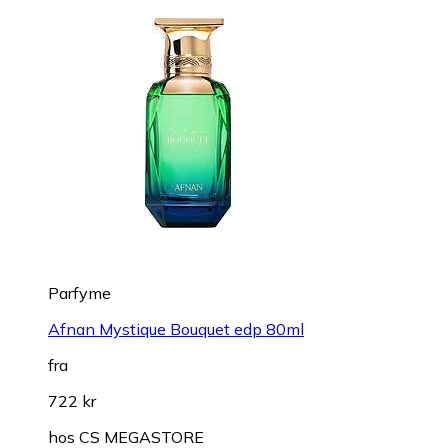
Parfyme
Afnan Mystique Bouquet edp 80ml
fra
722 kr
hos
CS MEGASTORE