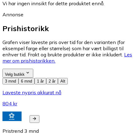
Vi har ingen innsikt for dette produktet ennå.
Annonse
Prishistorikk
Grafen viser laveste pris over tid for den varianten (for
eksempel farge eller størrelse) som har vært billigst til
enhver tid. Frakt og brukte produkter er ikke inkludert.
Les
mer om prishistorikken.
Velg butikk
3 mnd
6 mnd
1 år
2 år
Alt
Laveste nypris akkurat nå
804 kr
Pristrend
3
mnd