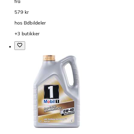
fra
579 kr
hos
Bdbildeler
+3 butikker