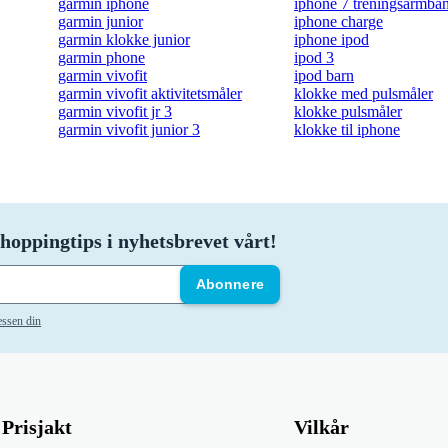
garmin iphone
iphone 7 treningsarmbå
garmin junior
iphone charge
garmin klokke junior
iphone ipod
garmin phone
ipod 3
garmin vivofit
ipod barn
garmin vivofit aktivitetsmåler
klokke med pulsmåler
garmin vivofit jr 3
klokke pulsmåler
garmin vivofit junior 3
klokke til iphone
hoppingtips i nyhetsbrevet vårt!
Abonnere
essen din
Prisjakt
Vilkår