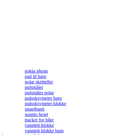
nokia phone
pad til barn
polar skritteller
pulsmåler
pulsmåler polar
pulsoksymeter barn
pulsoksymeter klokke
smartband
suunto heart
tracker for bike
vanntett klokke
vanntett klokke barn