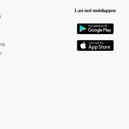
Last ned mobilappen
r
ing
r