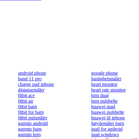
android phone
google phone
band 11 pro
hastighetsmåler
charge pad iphone
heart monitor
distansemåler
heart rate monitor
fitbit ace
hrm dual
fitbit air
hrm pulsbelte
fitbit barn
huawei ipad
fitbit for barn
huawei pulsbelte
fitbit pulsmåler
huawei til iphone
garmin android
høydemåler barn
garmin barn
ipad for android
garmin hrm
ipad windows