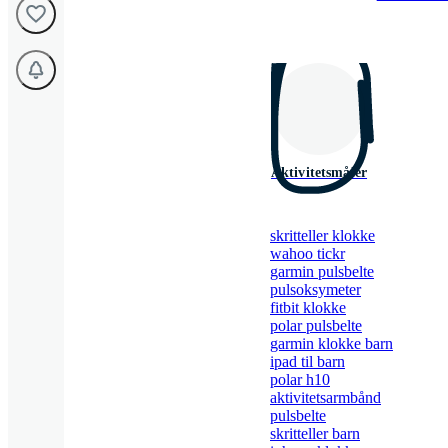
Aktivitetsmåler
skritteller klokke
wahoo tickr
garmin pulsbelte
pulsoksymeter
fitbit klokke
polar pulsbelte
garmin klokke barn
ipad til barn
polar h10
aktivitetsarmbånd
pulsbelte
skritteller barn