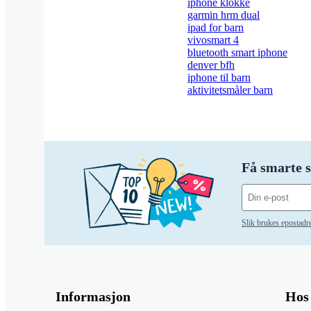
iphone klokke
garmin hrm dual
ipad for barn
vivosmart 4
bluetooth smart iphone
denver bfh
iphone til barn
aktivitetsmåler barn
Få smarte s
Slik brukes epostadr
Informasjon
Hos 