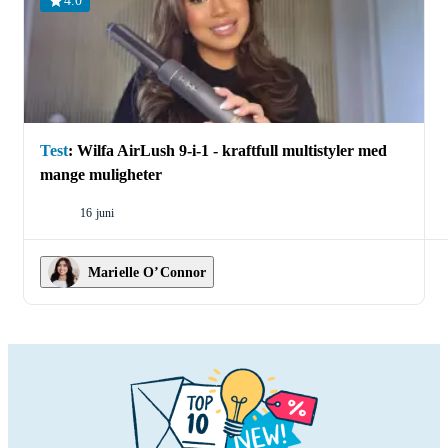
4.0
produkt og gir en grundig anmeldelse etter at
eksperten har testet produktet i noen uker. I
topplistene lister ekspertene de produktene de
anser som de beste, i tillegg gir de mange andre
verdifulle tips – for eksempel hvilken krølltang
som gir store, glamorøse Hollywood-krøller,
hvilken som gir bølger, og hvilken rettetang du
Test
:
Wilfa AirLush 9-i-1 - kraftfull multistyler med
bør kjøpe hvis du har kort hår.
mange muligheter
16 juni
Marielle O’Connor