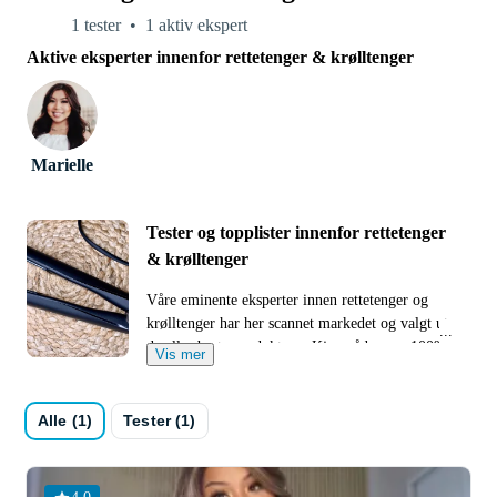
1 tester
1 aktiv ekspert
Aktive eksperter innenfor rettetenger & krølltenger
Marielle
Tester og topplister innenfor rettetenger
& krølltenger
Våre eminente eksperter innen rettetenger og
krølltenger har her scannet markedet og valgt ut
de aller beste produktene. Kjøpsrådene er 100%
Vis mer
uavhengige, noe som betyr at ingen har påvirket
deres valg av produkter. Her får du ærlige tips
basert på kunnskap og erfaring!
Alle (1)
Tester (1)
Vi lager både topplister og tester av rettetenger
og krølltenger. I testene fremhever vi et spesifikt