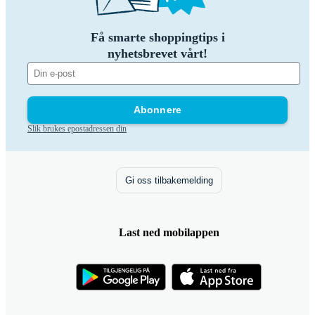
Få smarte shoppingtips i
nyhetsbrevet vårt!
Abonnere
Slik brukes epostadressen din
Gi oss tilbakemelding
Last ned mobilappen