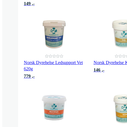
149 ,-
Norsk Dyrehelse Ledsupport Vet
Norsk Dyrehelse 
620g
146 ,-
779 ,-