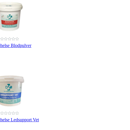
helse Blodpulver
helse Ledsupport Vet