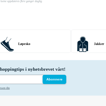
risene oppdateres flere ganger daglig.
Løpesko
Jakker
hoppingtips i nyhetsbrevet vårt!
Abonnere
essen din