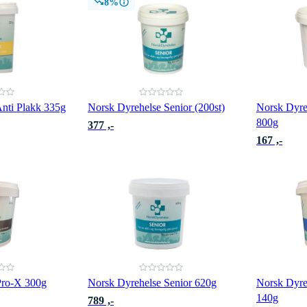
8%
nti Plakk 335g
Norsk Dyrehelse Senior (200st)
Norsk Dyre
800g
377 ,-
167 ,-
Pro-X 300g
Norsk Dyrehelse Senior 620g
Norsk Dyre
140g
789 ,-