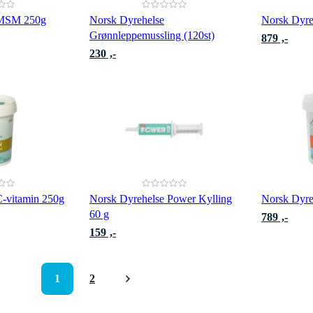
 MSM 250g
Norsk Dyrehelse
Norsk Dyre
Grønnleppemussling (120st)
879 ,-
230 ,-
C-vitamin 250g
Norsk Dyrehelse Power Kylling
Norsk Dyre
60 g
789 ,-
159 ,-
1
2