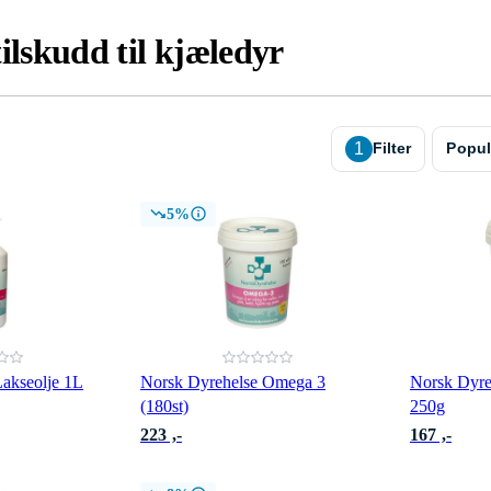
ilskudd til kjæledyr
1
Filter
Popul
5%
akseolje 1L
Norsk Dyrehelse Omega 3
Norsk Dyre
(180st)
250g
223 ,-
167 ,-