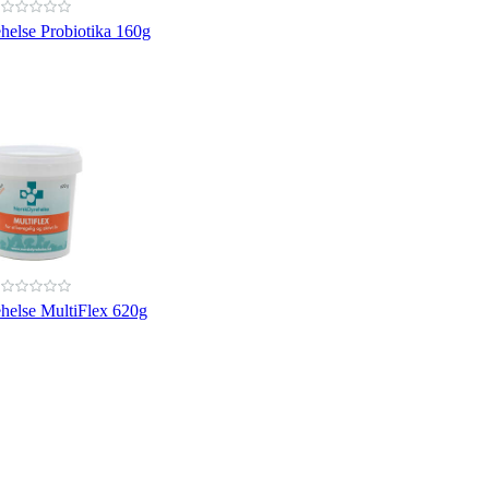
helse Probiotika 160g
helse MultiFlex 620g