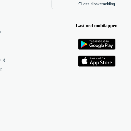
Gi oss tilbakemelding
Last ned mobilappen
r
ing
r