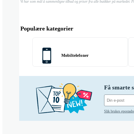
Vi har som mål å sammenligne tilbud og priser fra alle butikker på markedet. P
Populære kategorier
Mobiltelefoner
Få smarte s
Slik brukes epostadr