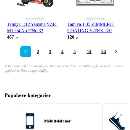
Tamiya 1:12 Yamaha YZR-
Tamiya 1:35 ZIMMERIT
M1 '04 No.7/No.33
COATING VÆRKTØJ
467 ,-
120 ,-
1
2
3
4
5
14
24
Vi har som mål å sammenligne tilbud og priser fra alle butikker på markedet. Prisene
oppdateres flere ganger daglig.
Populære kategorier
Mobiltelefoner