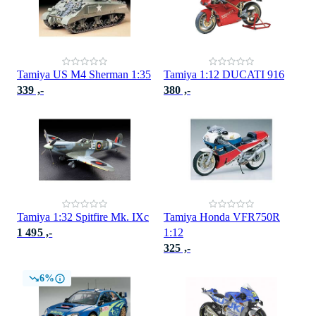
Tamiya US M4 Sherman 1:35
Tamiya 1:12 DUCATI 916
339 ,-
380 ,-
Tamiya 1:32 Spitfire Mk. IXc
Tamiya Honda VFR750R
1 495 ,-
1:12
325 ,-
6%