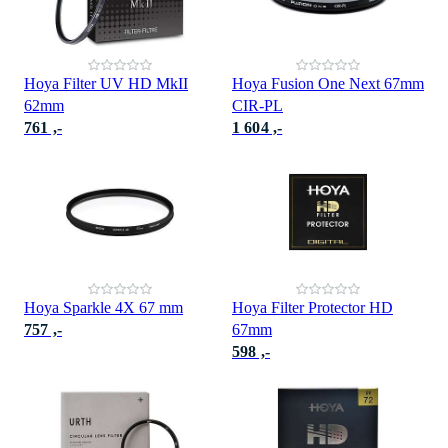
Hoya Filter UV HD MkII
Hoya Fusion One Next 67mm
62mm
CIR-PL
761 ,-
1 604 ,-
Hoya Sparkle 4X 67 mm
Hoya Filter Protector HD
757 ,-
67mm
598 ,-