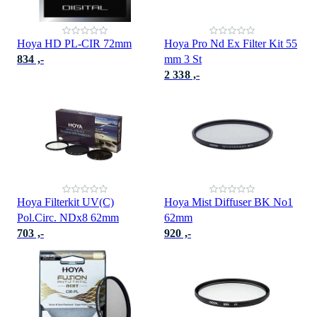
Hoya HD PL-CIR 72mm
Hoya Pro Nd Ex Filter Kit 55
834 ,-
mm 3 St
2 338 ,-
Hoya Filterkit UV(C)
Hoya Mist Diffuser BK No1
Pol.Circ. NDx8 62mm
62mm
703 ,-
920 ,-