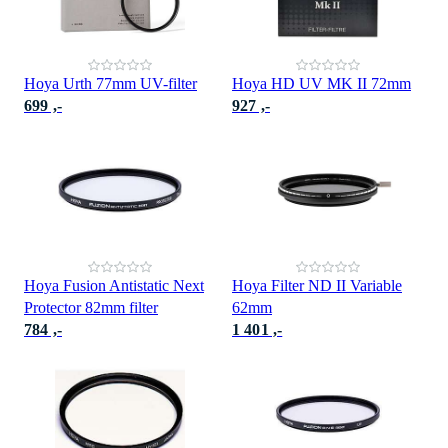
Hoya Urth 77mm UV-filter
Hoya HD UV MK II 72mm
699 ,-
927 ,-
Hoya Fusion Antistatic Next
Hoya Filter ND II Variable
Protector 82mm filter
62mm
784 ,-
1 401 ,-