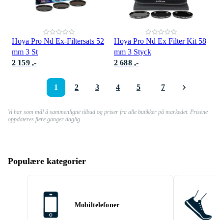
Hoya Pro Nd Ex-Filtersats 52
Hoya Pro Nd Ex Filter Kit 58
mm 3 St
mm 3 Styck
2 159 ,-
2 688 ,-
1
2
3
4
5
7
Vi har som mål å sammenligne tilbud og priser fra alle butikker på markedet. Prisene
oppdateres flere ganger daglig.
Populære kategorier
Mobiltelefoner