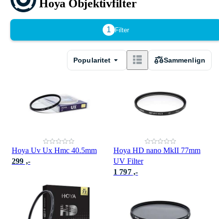
Hoya Objektivfilter
1
Filter
Popularitet
Sammenlign
Hoya Uv Ux Hmc 40.5mm
Hoya HD nano MkII 77mm
299 ,-
UV Filter
1 797 ,-