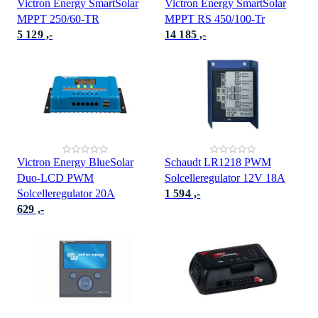
Victron Energy SmartSolar
Victron Energy SmartSolar
MPPT 250/60-TR
MPPT RS 450/100-Tr
5 129 ,-
14 185 ,-
Victron Energy BlueSolar
Schaudt LR1218 PWM
Duo-LCD PWM
Solcelleregulator 12V 18A
Solcelleregulator 20A
1 594 ,-
629 ,-