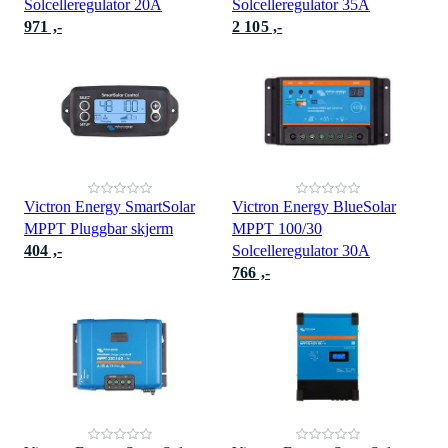
Solcelleregulator 20A
Solcelleregulator 35A
971 ,-
2 105 ,-
Victron Energy SmartSolar
Victron Energy BlueSolar
MPPT Pluggbar skjerm
MPPT 100/30
404 ,-
Solcelleregulator 30A
766 ,-