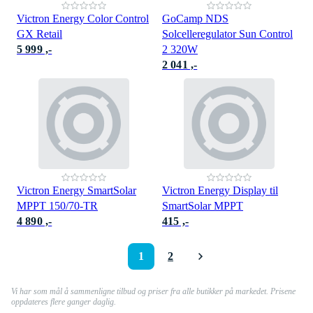
Victron Energy Color Control
GoCamp NDS
GX Retail
Solcelleregulator Sun Control
5 999 ,-
2 320W
2 041 ,-
Victron Energy SmartSolar
Victron Energy Display til
MPPT 150/70-TR
SmartSolar MPPT
4 890 ,-
415 ,-
1
2
Vi har som mål å sammenligne tilbud og priser fra alle butikker på markedet. Prisene
oppdateres flere ganger daglig.