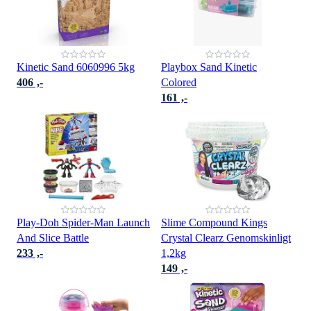
Kinetic Sand 6060996 5kg
Playbox Sand Kinetic
406 ,-
Colored
161 ,-
Play-Doh Spider-Man Launch
Slime Compound Kings
And Slice Battle
Crystal Clearz Genomskinligt
233 ,-
1,2kg
149 ,-