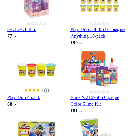
GUI GUI Slim
Play-Doh 348-0522 Imagine
77 ,-
Anything 18-pack
199 ,-
(
)
1
Play-Doh 4-pack
Elmer's 2109506 Opaque
68 ,-
Color Slime Kit
181 ,-