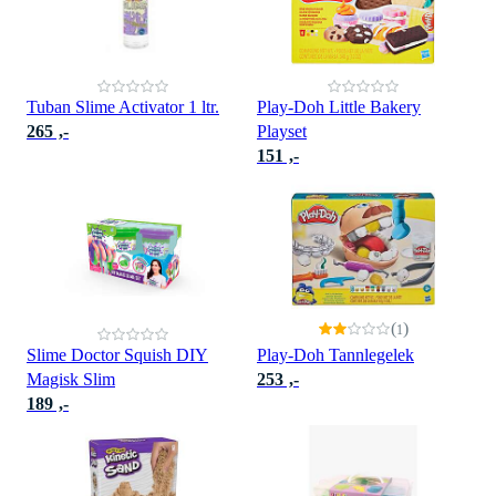
Tuban Slime Activator 1 ltr.
Play-Doh Little Bakery
265 ,-
Playset
151 ,-
(
)
1
Slime Doctor Squish DIY
Play-Doh Tannlegelek
Magisk Slim
253 ,-
189 ,-