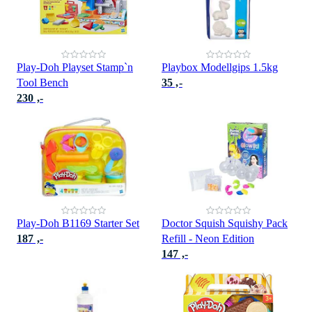
Play-Doh Playset Stamp`n
Playbox Modellgips 1.5kg
Tool Bench
35 ,-
230 ,-
Play-Doh B1169 Starter Set
Doctor Squish Squishy Pack
187 ,-
Refill - Neon Edition
147 ,-