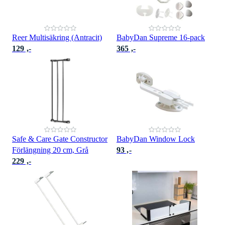
Reer Multisäkring (Antracit)
BabyDan Supreme 16-pack
129 ,-
365 ,-
Safe & Care Gate Constructor
BabyDan Window Lock
Förlängning 20 cm, Grå
93 ,-
229 ,-