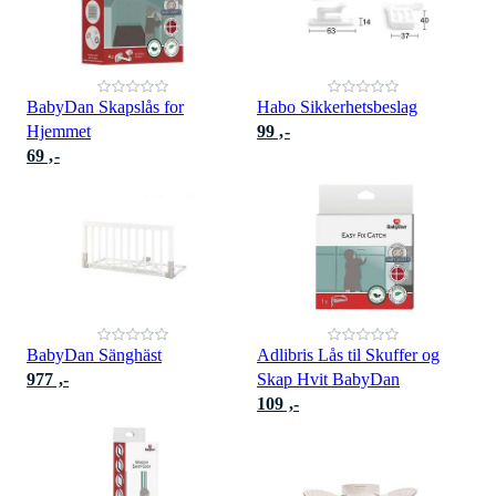
BabyDan Skapslås for
Habo Sikkerhetsbeslag
Hjemmet
99 ,-
69 ,-
BabyDan Sänghäst
Adlibris Lås til Skuffer og
977 ,-
Skap Hvit BabyDan
109 ,-