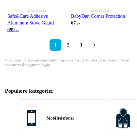
Safe&Care Adhesive
BabyDan Corner Protection
Aluminum Stove Guard
67 ,-
699 ,-
1
2
3
Vi har som mål å sammenligne tilbud og priser fra alle butikker på markedet. Prisene
oppdateres flere ganger daglig.
Populære kategorier
Mobiltelefoner