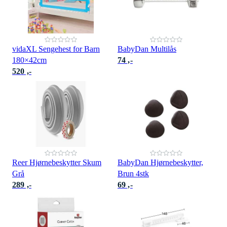
vidaXL Sengehest for Barn
BabyDan Multilås
180×42cm
74 ,-
520 ,-
Reer Hjørnebeskytter Skum
BabyDan Hjørnebeskytter,
Grå
Brun 4stk
289 ,-
69 ,-