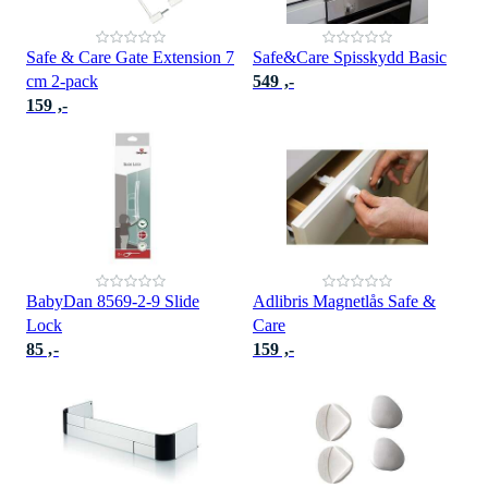
Safe & Care Gate Extension 7
Safe&Care Spisskydd Basic
cm 2-pack
549 ,-
159 ,-
BabyDan 8569-2-9 Slide
Adlibris Magnetlås Safe &
Lock
Care
85 ,-
159 ,-