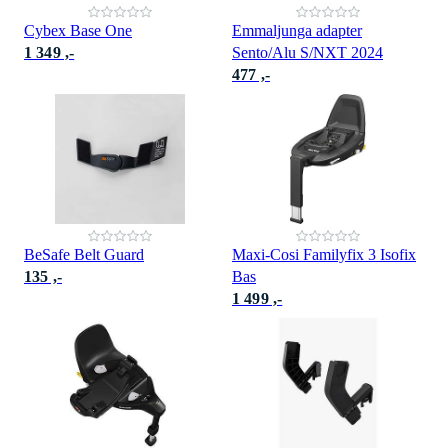
Cybex Base One
Emmaljunga adapter
1 349 ,-
Sento/Alu S/NXT 2024
477 ,-
BeSafe Belt Guard
Maxi-Cosi Familyfix 3 Isofix
135 ,-
Bas
1 499 ,-