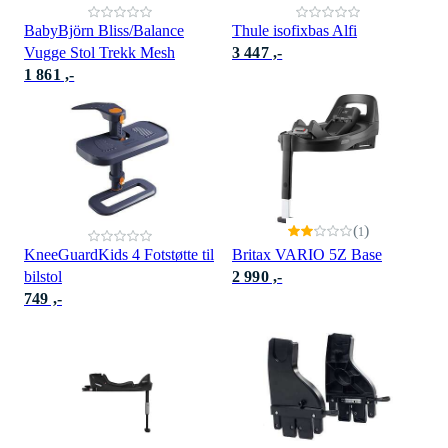
BabyBjörn Bliss/Balance
Thule isofixbas Alfi
Vugge Stol Trekk Mesh
3 447 ,-
1 861 ,-
(
)
1
KneeGuardKids 4 Fotstøtte til
Britax VARIO 5Z Base
bilstol
2 990 ,-
749 ,-