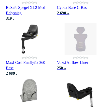
BeSafe Spegel XL2 Med
Cybex Base G Bas
Belysning
2 690 ,-
319 ,-
Maxi-Cosi Familyfix 360
Voksi Airflow Liner
Base
250 ,-
2 689 ,-