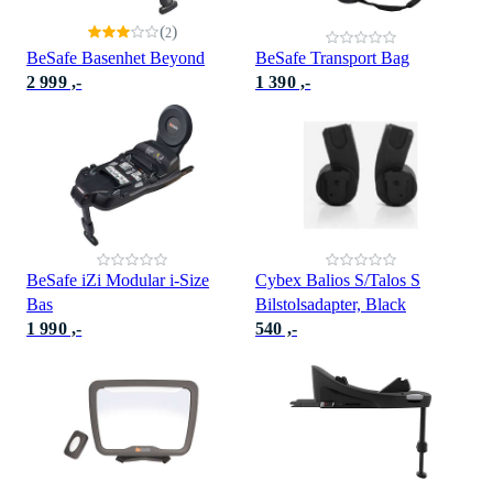
(
)
2
BeSafe Basenhet Beyond
BeSafe Transport Bag
2 999 ,-
1 390 ,-
BeSafe iZi Modular i-Size
Cybex Balios S/Talos S
Bas
Bilstolsadapter, Black
1 990 ,-
540 ,-