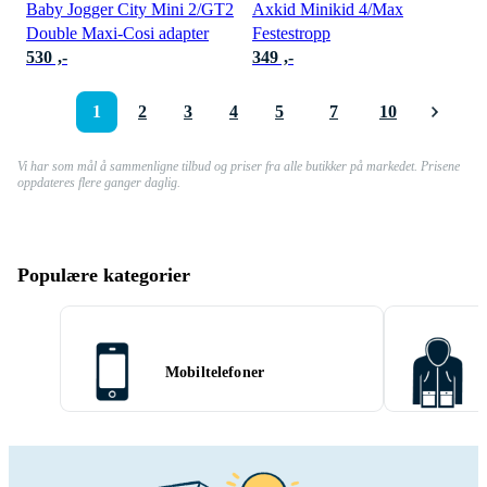
Baby Jogger City Mini 2/GT2
Axkid Minikid 4/Max
Double Maxi-Cosi adapter
Festestropp
530 ,-
349 ,-
1
2
3
4
5
7
10
Vi har som mål å sammenligne tilbud og priser fra alle butikker på markedet. Prisene
oppdateres flere ganger daglig.
Populære kategorier
Mobiltelefoner