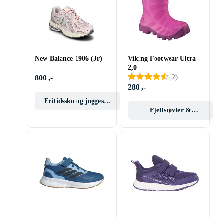
New Balance 1906 (Jr)
Viking Footwear Ultra
2,0
(
2
)
800 ,-
280 ,-
Fritidssko og joggesko
barn/junior
Fjellstøvler &
Gummistøvler barn