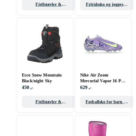
Fjellstøvler &
Fritidssko og joggesko
Gummistøvler barn
barn/junior
Ecco Snow Mountain
Nike Air Zoom
Black/night Sky
Mercurial Vapor 16 Pro
FG (Jr)
450 ,-
629 ,-
Fjellstøvler &
Fotballsko for barn og
Gummistøvler barn
junior