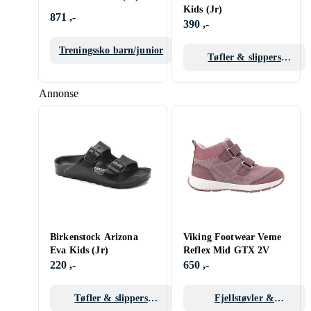
Kids (Jr)
871 ,-
390 ,-
Treningssko barn/junior
Tøfler & slippers
barn/junior
Annonse
Birkenstock Arizona
Viking Footwear Veme
Eva Kids (Jr)
Reflex Mid GTX 2V
220 ,-
650 ,-
Tøfler & slippers
Fjellstøvler &