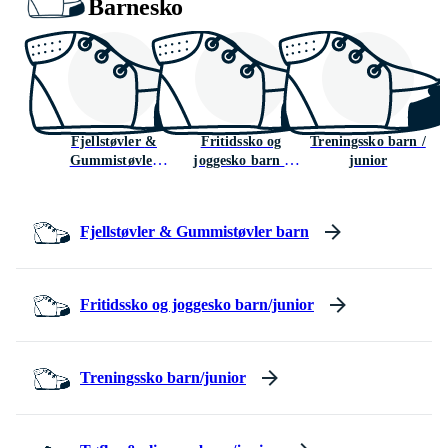
Barnesko
Fjellstøvler &
Fritidssko og
Treningssko barn /
Tø
Gummistøvler
joggesko barn /
junior
barn
junior
Fjellstøvler & Gummistøvler barn
Fritidssko og joggesko barn/junior
Treningssko barn/junior