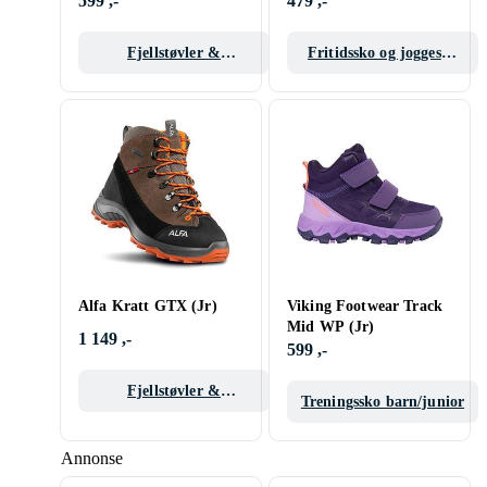
599 ,-
479 ,-
Fjellstøvler &
Fritidssko og joggesko
Gummistøvler barn
barn/junior
Alfa Kratt GTX (Jr)
Viking Footwear Track
Mid WP (Jr)
1 149 ,-
599 ,-
Fjellstøvler &
Treningssko barn/junior
Gummistøvler barn
Annonse