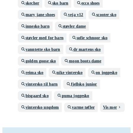
skecher
sko barn
ecco shoes
mary jane shoes
veja v12
scooter sko
innesko barn
støvler dame
støvler med for barn
sofie schnoor sko
vanntette sko barn
dr martens sko
golden goose sko
moon boots dame
reima sko
nike vintersko
on joggesko
vintersko til barn
fjellsko junior
bisgaard sko
puma joggesko
vintersko ungdom
varme tøfler
Vis mer