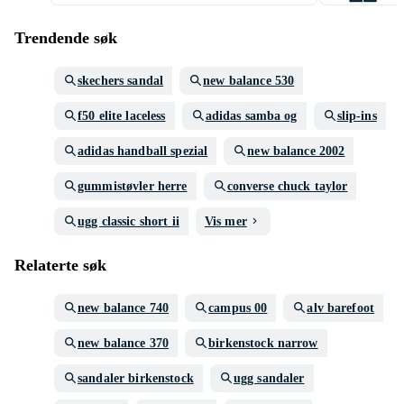
Trendende søk
skechers sandal
new balance 530
f50 elite laceless
adidas samba og
slip-ins
adidas handball spezial
new balance 2002
gummistøvler herre
converse chuck taylor
ugg classic short ii
Vis mer
Relaterte søk
new balance 740
campus 00
alv barefoot
new balance 370
birkenstock narrow
sandaler birkenstock
ugg sandaler