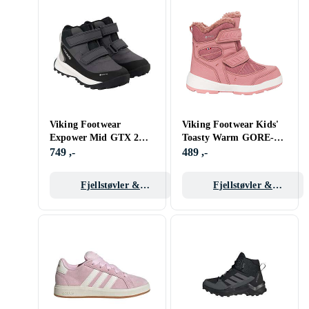
Viking Footwear
Viking Footwear Kids'
Expower Mid GTX 2V
Toasty Warm GORE-
(Jr)
TEX 2v
749 ,-
489 ,-
Fjellstøvler &
Fjellstøvler &
Gummistøvler barn
Gummistøvler barn