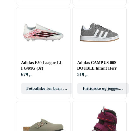
barn/junior
Gummistøvler barn
Adidas F50 League LL
Adidas CAMPUS 00S
FG/MG (Jr)
DOUBLE Infant Herr
679 ,-
519 ,-
Fotballsko for barn og
Fritidssko og joggesko
junior
barn/junior