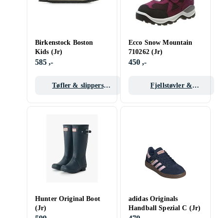
Birkenstock Boston
Ecco Snow Mountain
Kids (Jr)
710262 (Jr)
585 ,-
450 ,-
Tøfler & slippers
Fjellstøvler &
barn/junior
Gummistøvler barn
Hunter Original Boot
adidas Originals
(Jr)
Handball Spezial C (Jr)