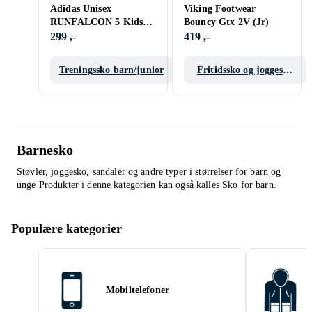
Adidas Unisex
Viking Footwear
RUNFALCON 5 Kids
Bouncy Gtx 2V (Jr)
Shoes UK
299 ,-
419 ,-
BLACK/KHAKI/PREL
OVED
Treningssko barn/junior
Fritidssko og joggesko
BLACK/PINK/SILVER
barn/junior
Barnesko
Støvler, joggesko, sandaler og andre typer i størrelser for barn og
unge
Produkter i denne kategorien kan også kalles
Sko for barn
.
Populære kategorier
Mobiltelefoner