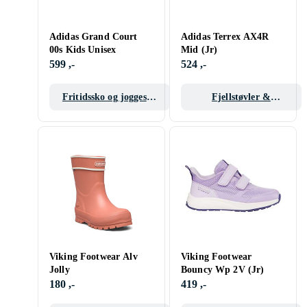
Adidas Grand Court
Adidas Terrex AX4R
00s Kids Unisex
Mid (Jr)
599 ,-
524 ,-
Fritidssko og joggesko
Fjellstøvler &
barn/junior
Gummistøvler barn
Viking Footwear Alv
Viking Footwear
Jolly
Bouncy Wp 2V (Jr)
180 ,-
419 ,-