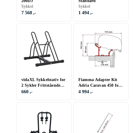
200DJ
Standard
Sykkel
Sykkel
7 568 ,-
1 494 ,-
vidaXL Sykkelstativ for
Fiamma Adapter Kit
2 Sykler Frittstående
Adria Caravan 450 for
Stål
Markise F45 ZIP
660 ,-
4 994 ,-