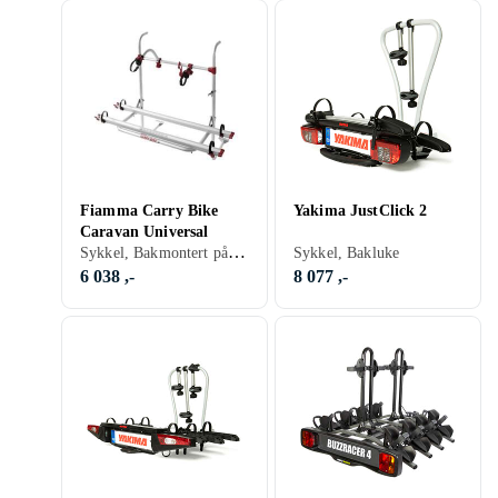
Fiamma Carry Bike
Yakima JustClick 2
Caravan Universal
Sykkel, Bakmontert på bobil/campingvogn, 35 kg
Sykkel, Bakluke
6 038 ,-
8 077 ,-