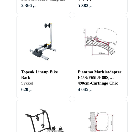
2 366 ,-
5 382 ,-
Topeak Lineup Bike
Fiamma Markisadapter
Rack
F45S/F65L/F80S,
Sykkel
490cm-Carthago Chic
620 ,-
4 045 ,-