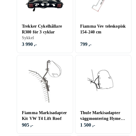
Trekker Cykelhållare
Fiamma Vev teleskopisk
R300 för 3 cyklar
154-240 cm
Sykkel
3 990 ,-
799 ,-
Fiamma Markisadapter
Thule Markisadapter
Kit VW T4 Lift Roof
väggmontering Hymer
Car 302 Ducato
905 ,-
1 500 ,-
H1/5102