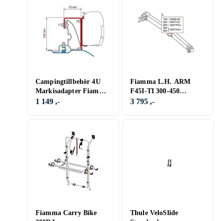
Campingtillbehör 4U
Fiamma L.H. ARM
Markisadapter Fiamma
F45I-TI 300-450
F45 Kit (3x12cm)-
EXT.250
1 149 ,-
3 795 ,-
Ducato H2 för takrails
Fiamma Carry Bike
Thule VeloSlide