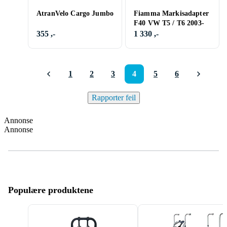
AtranVelo Cargo Jumbo
Fiamma Markisadapter
F40 VW T5 / T6 2003-
355 ,-
1 330 ,-
1
2
3
4
5
6
Rapporter feil
Annonse
Annonse
Populære produktene