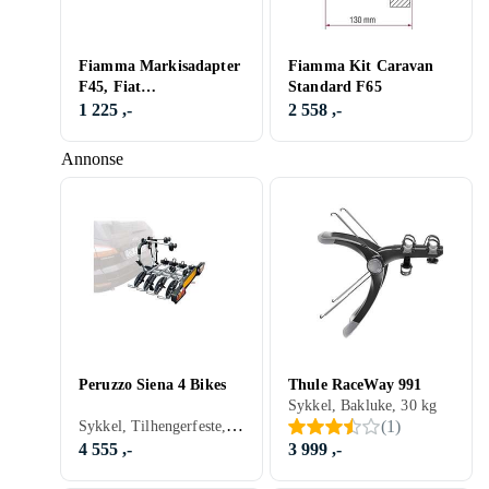
Fiamma Markisadapter
Fiamma Kit Caravan
F45, Fiat
Standard F65
Ducato/Jumper Boxer
1 225 ,-
2 558 ,-
High Roof från juni -06
Annonse
Peruzzo Siena 4 Bikes
Thule RaceWay 991
Sykkel, Bakluke, 30 kg
Sykkel, Tilhengerfeste, 60 kg
(
1
)
4 555 ,-
3 999 ,-