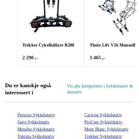
Trekker Cykelhållare R200
Thule Lift V16 Manuell
2 290 ,-
1 465 ,-
Du er kanskje også
Vis alle kategoriene i Sykkelstativ &
interessert i
skistativ
Peruzzo Sykkelstativ
Carwise Sykkelstativ
Saris Sykkelstativ
ProUser Sykkelstativ
Menabo Sykkelstativ
Mont Blanc Sykkelstativ
Yakima Sykkelstativ
Trekker Sykkelstativ