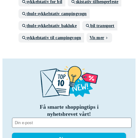
sykkelstativ for bil
skistativ tilhengerfeste
thule sykkelstativ campingvogn
thule sykkelstativ bakluke
bil transport
sykkelstativ til campingvogn
Vis mer
Få smarte shoppingtips i
nyhetsbrevet vårt!