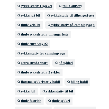
sykkelstativ 1 sykkel
thule outway
sykkel på bil
sykkelstativ til tilhengerfeste
thule velolite
sykkelstativ på campingvogn
thule sykkelstativ tilhengerfeste
thule euro way g2
sykkelstativ for campingvogn
atera strada sport
på sykkel
thule sykkelstativ 2 sykler
fiamma sykkelstativ bobil
bil og bobil
sykkel bil
sykkelstativ til bil
thule fastride
thule sykkel