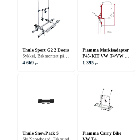
Thule Sport G2 2 Doors
Fiamma Markisadapter
Sykkel, Bakmontert på campingbil, 50 kg
F45-KIT VW T4/VW T4
LIFT ROOF
4 669 ,-
1 395 ,-
Thule SnowPack S
Fiamma Carry Bike
Ski/Snowboard, Takgrind
VW T4