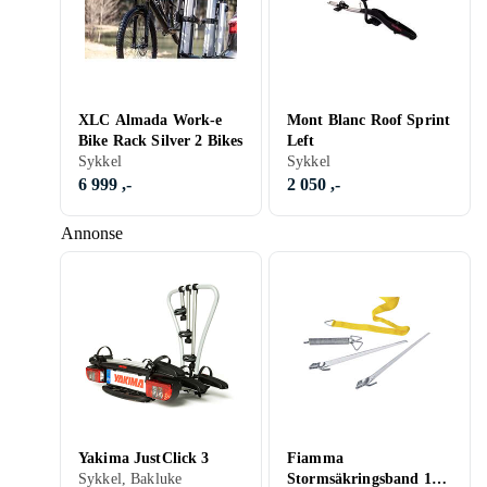
XLC Almada Work-e
Mont Blanc Roof Sprint
Bike Rack Silver 2 Bikes
Left
Sykkel
Sykkel
6 999 ,-
2 050 ,-
Annonse
Yakima JustClick 3
Fiamma
Sykkel, Bakluke
Stormsäkringsband 11m