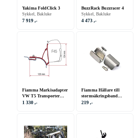
Yakima FoldClick 3
BuzzRack Buzzracer 4
Sykkel, Bakluke
Sykkel, Bakluke
7 919 ,-
4 473 ,-
Fiamma Markisadapter
Fiamma Hållare till
VW T5 Transporter
stormsäkringsband
Multivan
Caravanstore, 2-pack
1 330 ,-
219 ,-