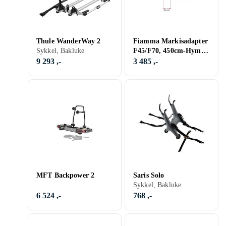
Thule WanderWay 2
Fiamma Markisadapter
Sykkel, Bakluke
F45/F70, 450cm-Hymer
från 2016
9 293 ,-
3 485 ,-
MFT Backpower 2
Saris Solo
Sykkel, Bakluke
6 524 ,-
768 ,-