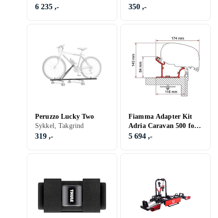
Gul TIE-Down
6 235 ,-
350 ,-
Peruzzo Lucky Two
Fiamma Adapter Kit
Sykkel, Takgrind
Adria Caravan 500 for
Markise F45 ZIP
319 ,-
5 694 ,-