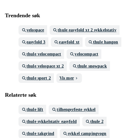
Trendende søk
velospace
thule easyfold xt 2 sykkelstativ
easyfold 3
easyfold xt
thule hangon
thule velocompact
velocompact
thule velospace xt 2
thule snowpack
thule sport 2
Vis mer
Relaterte søk
thule lift
tilhengerfeste sykkel
thule sykkelstativ easyfold
thule 2
thule takgrind
sykkel campingvogn