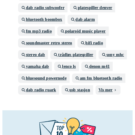
dab radio subwoofer
platespiller denver
bluetooth boombox
dab alarm
fm mp3 radio
polaroid music player
soundmaster retro stereo
hifi radio
stereo dab
trådløs platespiller
sony mhc
yamaha dab
lenco ls
denon m41
bluesound powernode
am fm bluetooth radio
dab radio ruark
usb stasjon
Vis mer