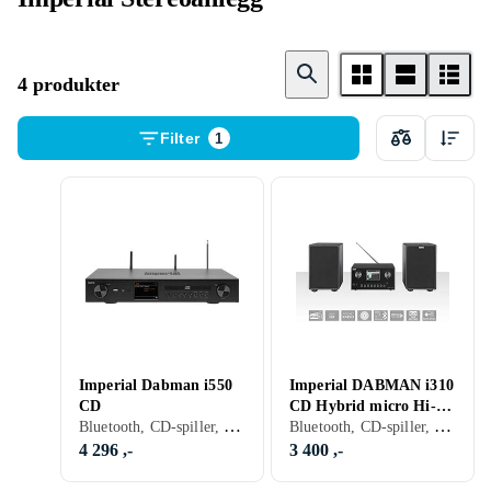
4 produkter
Filter
1
Imperial Dabman i550
Imperial DABMAN i310
CD
CD Hybrid micro Hi-fi
Bluetooth, CD-spiller, USB-kontakt, FM, Internetströmning, DAB, DAB+
Bluetooth, CD-spiller, USB-kontakt, FM, DAB, DAB+
System DAB+ / FM /
Internet / Bluetoo
4 296 ,-
3 400 ,-