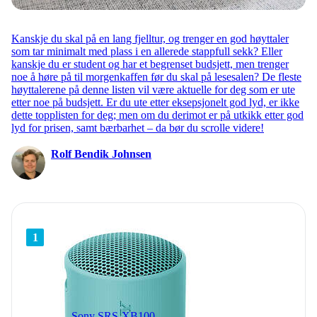
Kanskje du skal på en lang fjelltur, og trenger en god høyttaler
som tar minimalt med plass i en allerede stappfull sekk? Eller
kanskje du er student og har et begrenset budsjett, men trenger
noe å høre på til morgenkaffen før du skal på lesesalen? De fleste
høyttalerene på denne listen vil være aktuelle for deg som er ute
etter noe på budsjett. Er du ute etter eksepsjonelt god lyd, er ikke
dette topplisten for deg; men om du derimot er på utkikk etter god
lyd for prisen, samt bærbarhet – da bør du scrolle videre!
Rolf Bendik Johnsen
1
Sony SRS-XB100