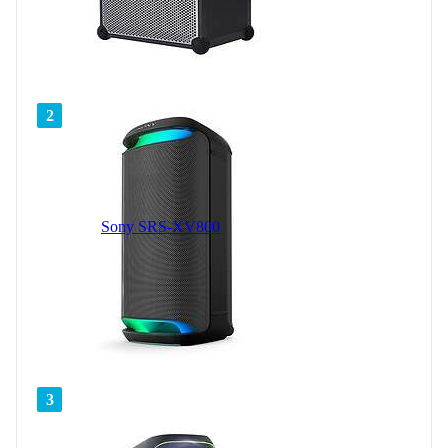
2
Sony SRS-XV800
3