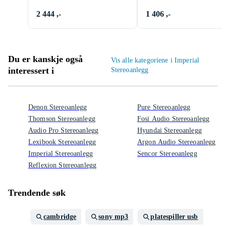
2 444 ,-
1 406 ,-
Du er kanskje også
Vis alle kategoriene i Imperial
interessert i
Stereoanlegg
Denon Stereoanlegg
Pure Stereoanlegg
Thomson Stereoanlegg
Fosi Audio Stereoanlegg
Audio Pro Stereoanlegg
Hyundai Stereoanlegg
Lexibook Stereoanlegg
Argon Audio Stereoanlegg
Imperial Stereoanlegg
Sencor Stereoanlegg
Reflexion Stereoanlegg
Trendende søk
cambridge
sony mp3
platespiller usb