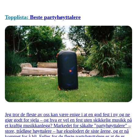
Topplista:
Beste partyhøyttalere
Jeg tror de fleste av oss kan være enige i at en god fest i ny og ne
gjør godt for sjela – og hva er vel en fest uten skikkelig musikk på
et kraftig musikkanlegg? Markedet for såkalte "partyhøyttalere" –
store, trådløse høyttalere – har eksplodert de siste årene, og er nå
kommet for å bli. Felles for de fleste partyhøyttalere er at de er