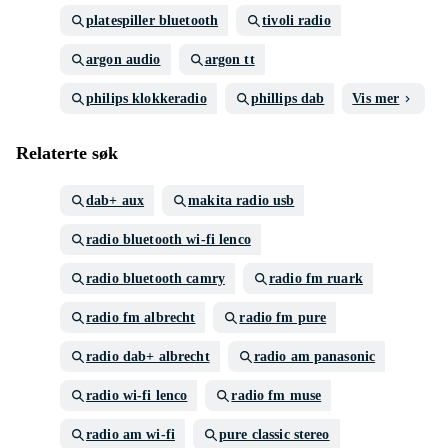
platespiller bluetooth
tivoli radio
argon audio
argon tt
philips klokkeradio
phillips dab
Vis mer
Relaterte søk
dab+ aux
makita radio usb
radio bluetooth wi-fi lenco
radio bluetooth camry
radio fm ruark
radio fm albrecht
radio fm pure
radio dab+ albrecht
radio am panasonic
radio wi-fi lenco
radio fm muse
radio am wi-fi
pure classic stereo