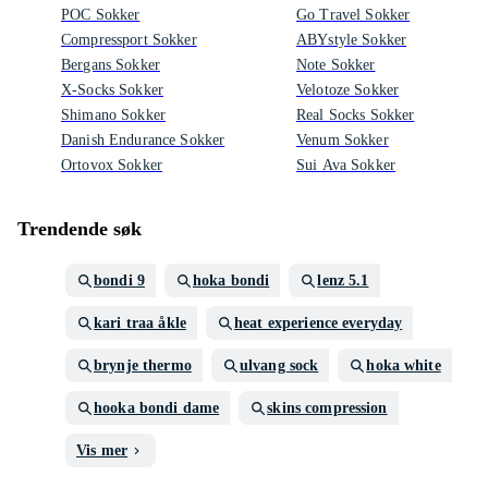
POC Sokker
Go Travel Sokker
Compressport Sokker
ABYstyle Sokker
Bergans Sokker
Note Sokker
X-Socks Sokker
Velotoze Sokker
Shimano Sokker
Real Socks Sokker
Danish Endurance Sokker
Venum Sokker
Ortovox Sokker
Sui Ava Sokker
Trendende søk
bondi 9
hoka bondi
lenz 5.1
kari traa åkle
heat experience everyday
brynje thermo
ulvang sock
hoka white
hooka bondi dame
skins compression
Vis mer