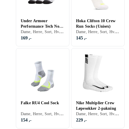
Under Armour
Hoka Clifton 10 Crew
Performance Tech Nov
Run Socks (Unisex)
Dame, Herre, Sort, Hvit, Grå
Dame, Herre, Sort, Hvit, Oransje
Crew Socks 3-pack
169 ,-
145 ,-
Falke RU4 Cool Sock
Nike Multiplier Crew
Løpesokker 2-pakning
Dame, Herre, Sort, Hvit, Grå, Blå, Rød, Gul, Oransje, Gull, Grønn, Rosa, Lilla
Dame, Herre, Sort, Hvit, Grå, Blå, Gul
154 ,-
229 ,-