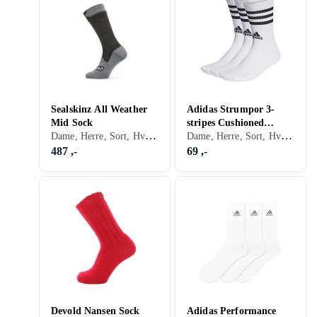
Sealskinz All Weather
Adidas Strumpor 3-
Mid Sock
stripes Cushioned
Dame, Herre, Sort, Hvit, Grå, Blå, Rød, Gul, Rosa
Dame, Herre, Sort, Hvit, Grå, Blå, Oransje, Grønn, Beige, Rosa
Sportswear Crew 3-
pack Hvit/svart adult
487 ,-
69 ,-
HT34
Devold Nansen Sock
Adidas Performance