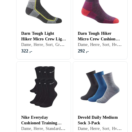
Darn Tough Light
Darn Tough Hiker
Hiker Micro Crew Light
Micro Crew Cushion
Dame, Herre, Sort, Grå, Brun, Blå, Oransje, Grønn
Dame, Herre, Sort, Hvit, Grå, Turkis, Brun, Blå, Rød, Oransje, Grønn, Beige, Lilla
Cushion Sock (Herre)
Sock
322 ,-
292 ,-
Nike Everyday
Devold Daily Medium
Cushioned Training
Sock 3-Pack
Dame, Herre, Standard, Sort, Hvit, Grå, Blå, Gul, Oransje, Grønn, Beige, Rosa
Dame, Herre, Sort, Hvit, Grå, Blå, Rød, Rosa
Crew Socks 6-Pack