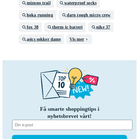
mizuno trail
waterproof socks
hoka running
darn tough micro crew
fox 38
therm ic batteri
nike 37
asics sokker dame
Vis mer
Få smarte shoppingtips i
nyhetsbrevet vårt!