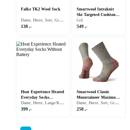
Falke TK2 Wool Sock
Smartwool Intraknit
Ski Targeted Cushion
Dame, Herre, Sort, Grå, Brun, Blå, Rød, Gul, Oransje, Grønn, Beige
Over The Calf Sokker
Grå
(Herre)
138 ,-
549 ,-
Heat Experience Heated
Smartwool Classic
Everyday Socks
Mountaineer Maximum
Dame, Herre, Lange/Knestrømper, Sort, Grå
Dame, Herre, Sort, Grå, Blå, Beige
Without Battery
Cushion Crew Sock
399 ,-
258 ,-