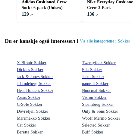
Adidas Cushioned Crew
Nike Everyday Cushione
Socks 6-pack (Unisex)
Crew 3-Pack
129 ,-
136 ,-
Du er kanskje også interessert i
Vis alle kategoriene i Sokker
X-Bionic Sokker
Twentyfour Sokker
Dickies Sokker
Fila Sokker
Jack & Jones Sokker
Jobst Sokker
J.Lindeberg Sokker
name it Sokker
Heat Holders Sokker
Nnormal Sokker
Assos Sokker
Vision Sokker
C-Sole Sokker
Stormberg Sokker
Dovrefjell Sokker
Only & Sons Sokker
Marimekko Sokker
Woolf Merino Sokker
Cat Sokker
Selected Sokker
Beretta Sokker
Buff Sokker