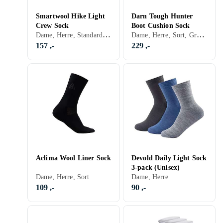
Smartwool Hike Light
Darn Tough Hunter
Crew Sock
Boot Cushion Sock
Dame, Herre, Standard, Sort, Hvit, Grå, Turkis, Brun, Blå, Rød, Gul, Oransje, Gull, Grønn, Beige, Rosa, Lilla
Dame, Herre, Sort, Grå, Blå, Rød
157 ,-
229 ,-
Aclima Wool Liner Sock
Devold Daily Light Sock
3-pack (Unisex)
Dame, Herre, Sort
Dame, Herre
109 ,-
90 ,-