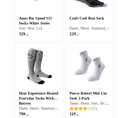
Assos Rsr Speed S11
Craft Cool Run Sock
Socks White Series
Dame, Herre, Standard, Sort, Hvit, Grå, Blå, Grønn, Rosa, Lilla
Sort, Hvit, Grå
329 ,-
229 ,-
Heat Experience Heated
Pierre Robert Mid Cut
Everyday Socks With
Sock 2-Pack
Dame, Herre, Sort, Hvit, Blå
Battery
Dame, Herre, Standard, Sort, Grå, Grønn
(
1
)
799 ,-
119 ,-