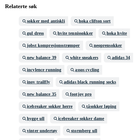
Relaterte søk
sokker med antiskli
hoka clifton sort
gul dress
hvite tennissokker
hoka hvite
jobst kompresjonsstrømper
neoprensokker
new balance 39
white sneakers
adidas 34
incylence running
assos cycling
inov trailfly
adidas black running socks
new balance 35
footjoy pro
icebreaker sokker herre
tåsokker løping
hygge ull
icebreaker sokker dame
vinter undertøy
stormberg ull