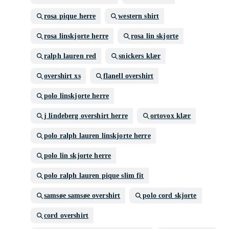
rosa pique herre
western shirt
rosa linskjorte herre
rosa lin skjorte
ralph lauren red
snickers klær
overshirt xs
flanell overshirt
polo linskjorte herre
j lindeberg overshirt herre
ortovox klær
polo ralph lauren linskjorte herre
polo lin skjorte herre
polo ralph lauren pique slim fit
samsøe samsøe overshirt
polo cord skjorte
cord overshirt