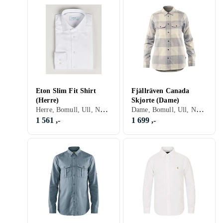
Eton Slim Fit Shirt
Fjällräven Canada
(Herre)
Skjorte (Dame)
Herre, Bomull, Ull, Nylon/Polyamid, Sateng, Flanell, Lin, Viskose/acetate/modal/rayon (ytterskall), Denim, Lyocell, Cord, Sort, Hvit, Grå, Brun, Blå, Rød, Gul, Oransje, Grønn, Beige, Rosa, Lilla, Blomstrete, Stripete, Rutete, Paislymønster
Dame, Bomull, Ull, Nylon/Polyamid, Polyester, Akryl, Flanell, Sort, Hvit, Grå, Brun, Blå, Rød, Oransje, Grønn, Beige, Stripete, Rutete
1 561 ,-
1 699 ,-