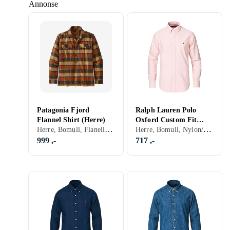
Annonse
Patagonia Fjord
Ralph Lauren Polo
Flannel Shirt (Herre)
Oxford Custom Fit
Herre, Bomull, Flanell, Sort, Hvit, Grå, Brun, Blå, Rød, Gul, Oransje, Gull, Grønn, Beige, Lilla, Khaki, Rutete, Kamuflasje
Herre, Bomull, Nylon/Polyamid, Polyester, Elastan/Spandex/Lycra, Mesh, Flanell, Denim, Cord, Chambray, Sort, Hvit, Grå, Turkis, Brun, Blå, Rød, Gul, Oransje, Grønn, Beige, Rosa, Lilla, Khaki, Rutete, Logo
Shirt (Herre)
999 ,-
717 ,-