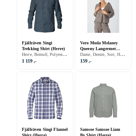
Fjällräven Singi
Vero Moda Melaney
Trekking Shirt (Herre)
Queeny Langermet
Herre, Bomull, Polyester, Mocca, Sort, Grå, Brun, Blå, Grønn, Beige, Khaki
Dame, Denim, Sort, Hvit, Brun, Blå, Grønn, Beige, Lilla
Skjorte (Kvinner)
1 119 ,-
159 ,-
Fjällräven Singi Flannel
Samsoe Samsoe Liam
Shirt (Herre)
Bx Shirt (Herre)