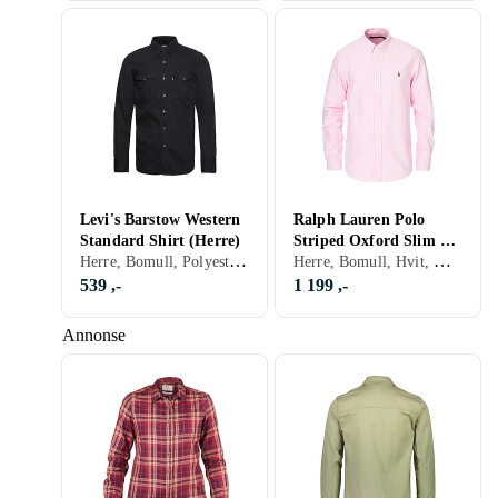
Levi's Barstow Western
Ralph Lauren Polo
Standard Shirt (Herre)
Striped Oxford Slim Fit
Herre, Bomull, Polyester, Elastan/Spandex/Lycra, Flanell, Denim, Cord, Chambray, Sort, Hvit, Grå, Brun, Blå, Rød, Oransje, Grønn, Beige, Khaki
Herre, Bomull, Hvit, Grå, Brun, Blå, Rød, Gul, Grønn, Beige, Rosa, Khaki, Stripete, Logo
Shirt (Herre)
539 ,-
1 199 ,-
Annonse