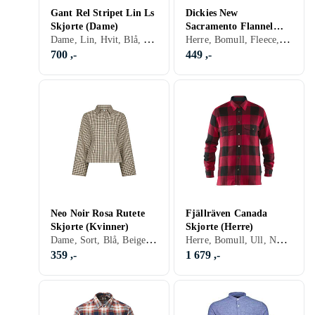
Gant Rel Stripet Lin Ls
Dickies New
Skjorte (Dame)
Sacramento Flannel
Dame, Lin, Hvit, Blå, Rød, Beige, Rosa, Stripete
Herre, Bomull, Fleece, Flanell, Sort, Hvit, Grå, Brun, Blå, Rød, Oransje, Gull, Grønn, Beige, Rosa, Lilla, Khaki, Rutete
Shirt (Herre)
700 ,-
449 ,-
Neo Noir Rosa Rutete
Fjällräven Canada
Skjorte (Kvinner)
Skjorte (Herre)
Dame, Sort, Blå, Beige, Rosa
Herre, Bomull, Ull, Nylon/Polyamid, Polyester, Akryl, Flanell, Sort, Hvit, Grå, Brun, Blå, Rød, Oransje, Grønn, Beige, Rutete
359 ,-
1 679 ,-