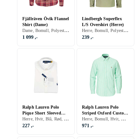
Fjällräven Övik Flannel
Lindbergh Superflex
Shirt (Dame)
L/S Overshirt (Herre)
Dame, Bomull, Polyester, Mocca, Flanell, Sort, Hvit, Grå, Brun, Blå, Rød, Gul, Grønn, Beige, Rosa, Lilla, Rutete
Herre, Bomull, Polyester, Elastan/Spandex/Lycra, Cord, Sort, Hvit, Grå, Brun, Blå, Rød, Gul, Oransje, Grønn, Beige, Rosa, Khaki, Blomstrete, Stripete
1 099 ,-
239 ,-
Ralph Lauren Polo
Ralph Lauren Polo
Pique Short Sleeved
Striped Oxford Custom
Herre, Hvit, Blå, Rød, Beige, Rosa
Herre, Bomull, Hvit, Grå, Blå, Grønn, Beige, Rosa, Lilla, Stripete, Logo
Shirt (Herre)
Fit Shirt (Herre)
227 ,-
971 ,-