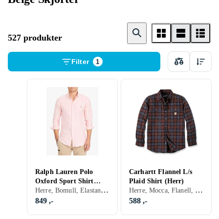
527 produkter
Filter
1
Ralph Lauren Polo
Carhartt Flannel L/s
Oxford Sport Shirt
Plaid Shirt (Herr)
Herre, Bomull, Elastan/Spandex/Lycra, Mesh, Mocca, Flanell, Lin, Denim, Cord, Chambray, Sort, Hvit, Grå, Turkis, Brun, Blå, Rød, Gul, Oransje, Gull, Grønn, Beige, Rosa, Lilla, Khaki, Stripete, Rutete, Paislymønster
Herre, Mocca, Flanell, Sort, Hvit, Grå, Brun, Blå, Rød, Oransje, Grønn, Beige, Rutete
(Herre)
849 ,-
588 ,-