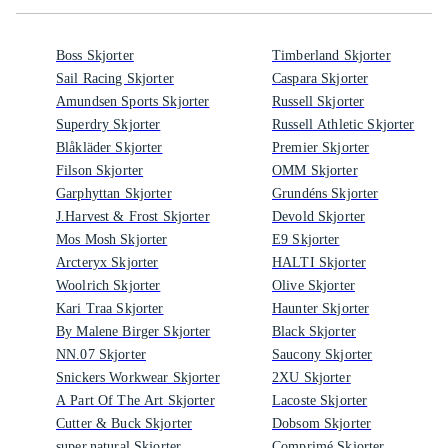
Boss Skjorter
Timberland Skjorter
Sail Racing Skjorter
Caspara Skjorter
Amundsen Sports Skjorter
Russell Skjorter
Superdry Skjorter
Russell Athletic Skjorter
Blåkläder Skjorter
Premier Skjorter
Filson Skjorter
OMM Skjorter
Garphyttan Skjorter
Grundéns Skjorter
J.Harvest & Frost Skjorter
Devold Skjorter
Mos Mosh Skjorter
E9 Skjorter
Arcteryx Skjorter
HALTI Skjorter
Woolrich Skjorter
Olive Skjorter
Kari Traa Skjorter
Haunter Skjorter
By Malene Birger Skjorter
Black Skjorter
NN.07 Skjorter
Saucony Skjorter
Snickers Workwear Skjorter
2XU Skjorter
A Part Of The Art Skjorter
Lacoste Skjorter
Cutter & Buck Skjorter
Dobsom Skjorter
super.natural Skjorter
Comprimé Skjorter