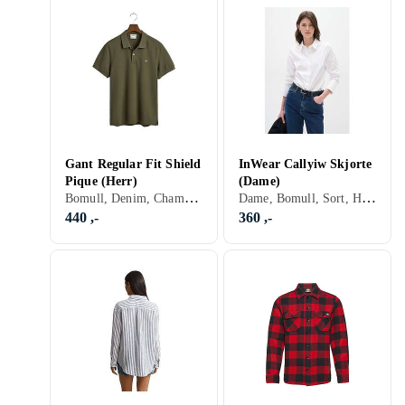
Gant Regular Fit Shield
InWear Callyiw Skjorte
Pique (Herr)
(Dame)
Bomull, Denim, Chambray, Sort, Hvit, Grå, Blå, Rød, Gul, Oransje, Gull, Grønn, Beige, Rosa, Lilla, Khaki, Stripete
Dame, Bomull, Sort, Hvit, Blå, Beige, Rosa
440 ,-
360 ,-