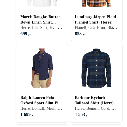
Morris Douglas Button
Lundhags Järpen Plaid
Down Linen Shirt
Flannel Shirt (Herre)
Herre, Lin, Sort, Hvit, Turkis, Brun, Blå, Rød, Gul, Oransje, Grønn, Beige, Rosa, Lilla, Khaki, Stripete, Logo
Flanell, Grå, Brun, Blå, Rød, Oransje, Grønn, Beige
(Herre)
699 ,-
858 ,-
Ralph Lauren Polo
Barbour Kyeloch
Oxford Sport Slim Fit
Tailored Shirt (Herre)
Herre, Bomull, Mesh, Flanell, Lin, Chambray, Sort, Hvit, Grå, Brun, Blå, Rød, Gul, Oransje, Grønn, Beige, Rosa, Lilla, Khaki, Stripete
Herre, Bomull, Cord, Sort, Grå, Blå, Rød, Grønn, Beige
Shirt (Herre)
1 699 ,-
1 553 ,-