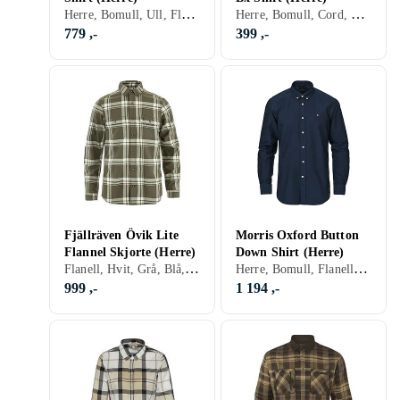
Herre, Bomull, Ull, Flanell, Hvit, Grå, Brun, Blå, Rød, Gul, Grønn, Beige, Lilla, Rutete
Herre, Bomull, Cord, Sort, Hvit, Sølv, Grå, Brun, Blå, Rød, Oransje, Grønn, Beige, Rosa, Khaki, Stripete
779 ,-
399 ,-
Fjällräven Övik Lite
Morris Oxford Button
Flannel Skjorte (Herre)
Down Shirt (Herre)
Flanell, Hvit, Grå, Blå, Grønn, Beige
Herre, Bomull, Flanell, Denim, Cord, Chambray, Hvit, Grå, Brun, Blå, Rød, Gul, Oransje, Grønn, Beige, Rosa, Khaki, Stripete, Logo
999 ,-
1 194 ,-