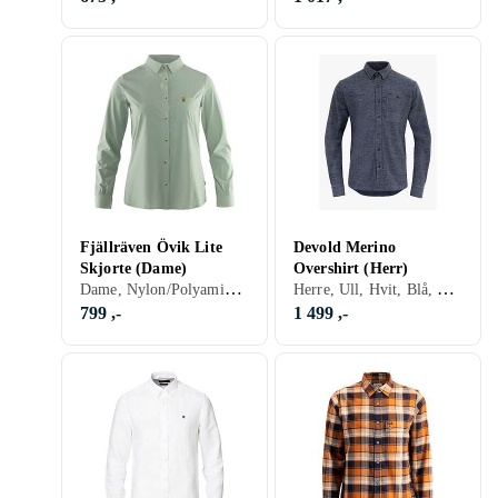
Fjällräven Övik Lite
Devold Merino
Skjorte (Dame)
Overshirt (Herr)
Dame, Nylon/Polyamid, Polyester, Elastan/Spandex/Lycra, Flanell, Sort, Hvit, Grå, Blå, Rød, Oransje, Grønn, Beige, Rosa, Logo
Herre, Ull, Hvit, Blå, Beige
799 ,-
1 499 ,-