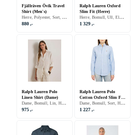
Fjällräven Övik Travel
Ralph Lauren Oxford
Shirt (Men's)
Slim Fit (Herre)
Herre, Polyester, Sort, Hvit, Grå, Blå, Rød, Grønn, Beige, Rosa
Herre, Bomull, Ull, Elastan/Spandex/Lycra, Mesh, Flanell, Lin, Denim, Cord, Chambray, Sort, Hvit, Grå, Turkis, Brun, Blå, Rød, Gul, Oransje, Grønn, Beige, Rosa, Lilla, Khaki, Logo
880 ,-
1 329 ,-
Ralph Lauren Polo
Ralph Lauren Polo
Linen Shirt (Dame)
Cotton Oxford Slim Fit
Dame, Bomull, Lin, Hvit, Blå, Grønn, Beige, Rosa, Lilla, Stripete
Dame, Bomull, Sort, Hvit, Blå, Beige, Rosa, Lilla, Stripete
Shirt (Dame)
975 ,-
1 227 ,-