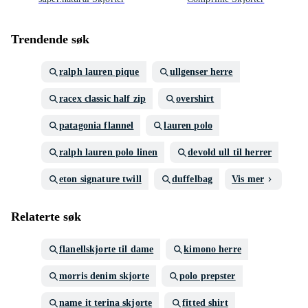
Trendende søk
ralph lauren pique
ullgenser herre
racex classic half zip
overshirt
patagonia flannel
lauren polo
ralph lauren polo linen
devold ull til herrer
eton signature twill
duffelbag
Vis mer
Relaterte søk
flanellskjorte til dame
kimono herre
morris denim skjorte
polo prepster
name it terina skjorte
fitted shirt