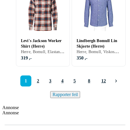
Levi's Jackson Worker
Lindbergh Bomull Lin
Shirt (Herre)
Skjorte (Herre)
Herre, Bomull, Elastan/Spandex/Lycra, Flanell, Denim, Lyocell, Cord, Chambray, Sort, Hvit, Grå, Brun, Blå, Rød, Gul, Oransje, Gull, Grønn, Beige, Rosa, Khaki, Stripete, Rutete
Herre, Bomull, Viskose/acetate/modal/rayon (ytterskall), Sort, Hvit, Blå, Grønn, Beige, Stripete
319 ,-
350 ,-
1
2
3
4
5
8
12
Rapporter feil
Annonse
Annonse