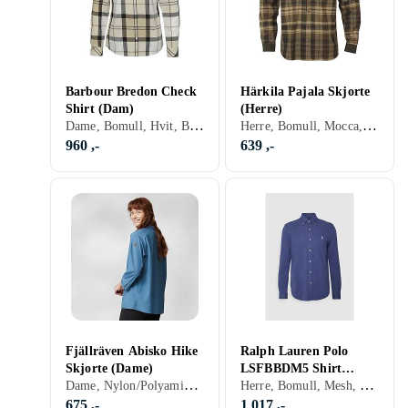
Barbour Bredon Check
Härkila Pajala Skjorte
Shirt (Dam)
(Herre)
Dame, Bomull, Hvit, Brun, Blå, Grønn, Beige, Khaki, Rutete
Herre, Bomull, Mocca, Flanell, Brun, Rød, Oransje, Grønn, Beige, Rutete
960 ,-
639 ,-
Fjällräven Abisko Hike
Ralph Lauren Polo
Skjorte (Dame)
LSFBBDM5 Shirt
Dame, Nylon/Polyamid, Hvit, Blå, Beige, Rosa, Rutete
Herre, Bomull, Mesh, Sort, Hvit, Grå, Brun, Blå, Rød, Gul, Oransje, Grønn, Beige, Rosa, Lilla, Khaki
(Herre)
675 ,-
1 017 ,-