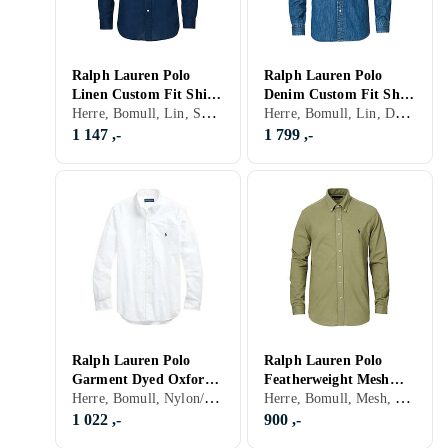
Ralph Lauren Polo
Ralph Lauren Polo
Linen Custom Fit Shirt
Denim Custom Fit Shirt
Herre, Bomull, Lin, Sort, Hvit, Turkis, Brun, Blå, Rød, Gul, Oransje, Grønn, Beige, Rosa, Lilla, Khaki, Stripete, Logo
Herre, Bomull, Lin, Denim, Cord, Hvit, Brun, Blå, Beige, Rosa, Stripete, Rutete, Logo
(Herre)
(Herre)
1 147 ,-
1 799 ,-
Ralph Lauren Polo
Ralph Lauren Polo
Garment Dyed Oxford
Featherweight Mesh
Herre, Bomull, Nylon/Polyamid, Sort, Hvit, Grå, Turkis, Brun, Blå, Rød, Gul, Oransje, Grønn, Beige, Rosa, Khaki, Logo
Herre, Bomull, Mesh, Lin, Sort, Hvit, Grå, Brun, Blå, Rød, Gul, Oransje, Grønn, Beige, Rosa, Lilla, Khaki, Stripete, Logo
Slim Fit Shirt (Herre)
Shirt (Herre)
1 022 ,-
900 ,-