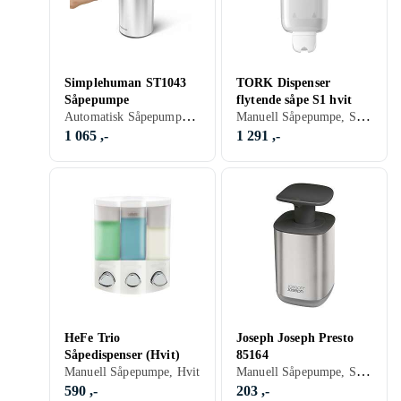
Simplehuman ST1043
TORK Dispenser
Såpepumpe
flytende såpe S1 hvit
Automatisk Såpepumpe, Sølv, Grå, Rustfritt stål, Krom
Manuell Såpepumpe, Sort, Hvit
1 065 ,-
1 291 ,-
HeFe Trio
Joseph Joseph Presto
Såpedispenser (Hvit)
85164
Manuell Såpepumpe, Sort, Sølv, Grå, Rustfritt stål, Krom
Manuell Såpepumpe, Hvit
590 ,-
203 ,-