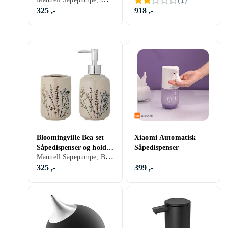
325 ,-
918 ,-
Bloomingville Bea set
Xiaomi Automatisk
Såpedispenser og holder
Såpedispenser
Manuell Såpepumpe, Beige
(8 cm)
325 ,-
399 ,-