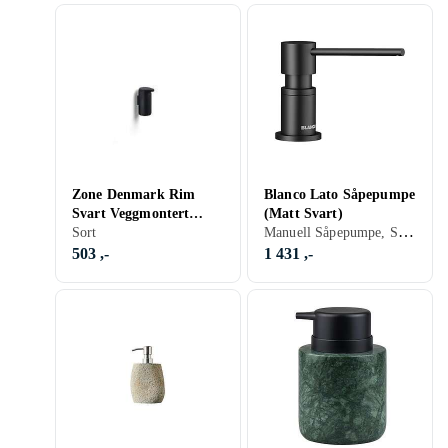
Zone Denmark Rim
Blanco Lato Såpepumpe
Svart Veggmontert
(Matt Svart)
Manuell Såpepumpe, Sort, Hvit, Matt/Børstet
Såpedispenser
Sort
503 ,-
1 431 ,-