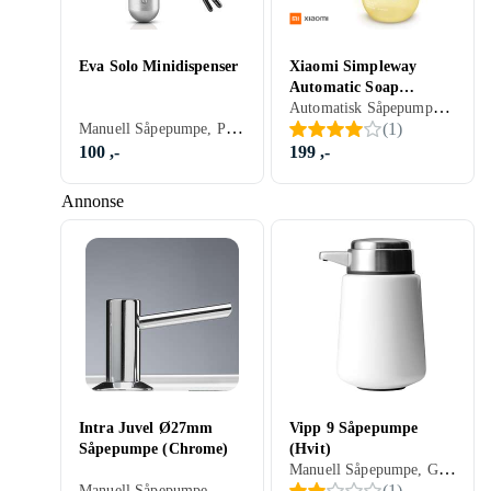
Eva Solo Minidispenser
Xiaomi Simpleway
Automatic Soap
Automatisk Såpepumpe, Polypropylen, Hvit, Rustfritt stål, Krom
Dispenser
Manuell Såpepumpe, Plast, Sort, Sølv, Brun
(
1
)
100 ,-
199 ,-
Annonse
Intra Juvel Ø27mm
Vipp 9 Såpepumpe
Såpepumpe (Chrome)
(Hvit)
Manuell Såpepumpe, Gummi, Plast, Sort, Hvit, Beige
Manuell Såpepumpe, Messing, Krom
(
1
)