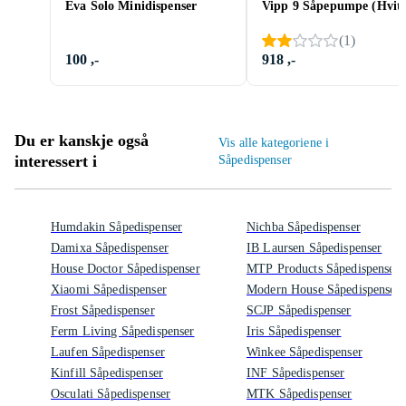
Eva Solo Minidispenser
Vipp 9 Såpepumpe (Hvit
(
1
)
100 ,-
918 ,-
Du er kanskje også
Vis alle kategoriene i
interessert i
Såpedispenser
Humdakin Såpedispenser
Nichba Såpedispenser
Damixa Såpedispenser
IB Laursen Såpedispenser
House Doctor Såpedispenser
MTP Products Såpedispenser
Xiaomi Såpedispenser
Modern House Såpedispenser
Frost Såpedispenser
SCJP Såpedispenser
Ferm Living Såpedispenser
Iris Såpedispenser
Laufen Såpedispenser
Winkee Såpedispenser
Kinfill Såpedispenser
INF Såpedispenser
Osculati Såpedispenser
MTK Såpedispenser