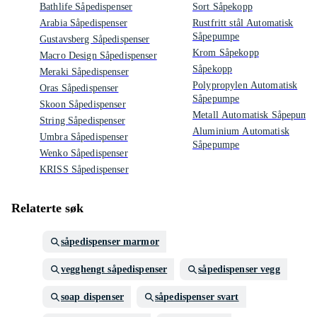
Bathlife Såpedispenser
Sort Såpekopp
Arabia Såpedispenser
Rustfritt stål Automatisk
Såpepumpe
Gustavsberg Såpedispenser
Krom Såpekopp
Macro Design Såpedispenser
Såpekopp
Meraki Såpedispenser
Polypropylen Automatisk
Oras Såpedispenser
Såpepumpe
Skoon Såpedispenser
Metall Automatisk Såpepump
String Såpedispenser
Aluminium Automatisk
Umbra Såpedispenser
Såpepumpe
Wenko Såpedispenser
KRISS Såpedispenser
Relaterte søk
såpedispenser marmor
vegghengt såpedispenser
såpedispenser vegg
soap dispenser
såpedispenser svart