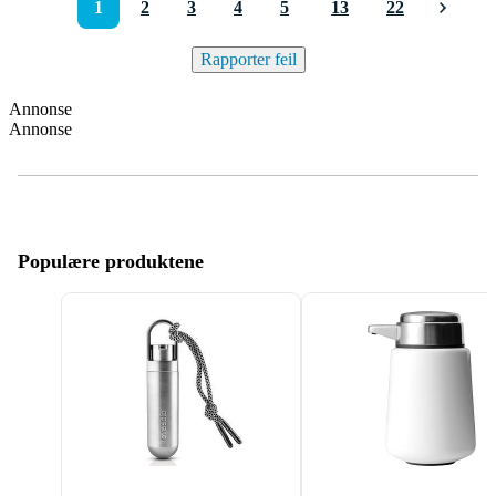
1
2
3
4
5
13
22
Rapporter feil
Annonse
Annonse
Populære produktene