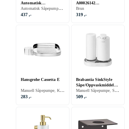
Automatisk
A00026142
Automatisk Såpepumpe, Sort
Såpedispenser
Såpedispenser
Brun
437 ,-
319 ,-
Hansgrohe Cassetta E
Brabantia SinkStyle
Såpe/Oppvaskmiddel
Manuell Såpepumpe, Krom
Manuell Såpepumpe, Sort, Hvit, Grå
Dispenser Sett
283 ,-
509 ,-