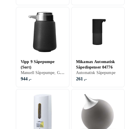
Vipp 9 Såpepumpe
Mikamax Automatisk
(Sort)
Såpedispenser 04776
Manuell Såpepumpe, Gummi, Plast, Sort, Hvit, Sølv, Rustfritt stål, Beige, Krom
Automatisk Såpepumpe
944 ,-
261 ,-