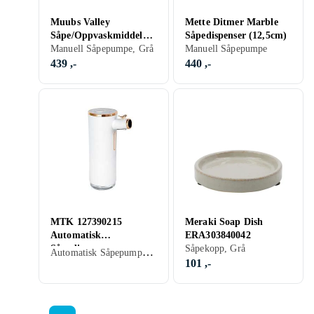
Muubs Valley
Mette Ditmer Marble
Såpe/Oppvaskmiddelpu
Såpedispenser (12,5cm)
mpe
Manuell Såpepumpe, Grå
Manuell Såpepumpe
439 ,-
440 ,-
MTK 127390215
Meraki Soap Dish
Automatisk
ERA303840042
Såpedispenser
Såpekopp, Grå
Automatisk Såpepumpe, Hvit
101 ,-