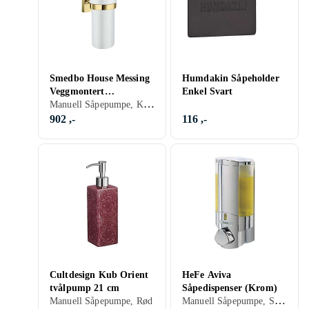
Smedbo House Messing
Humdakin Såpeholder
Veggmontert
Enkel Svart
Manuell Såpepumpe, Keramikk/Porselen, Messing
Såpedispenser
902 ,-
116 ,-
Cultdesign Kub Orient
HeFe Aviva
tvålpump 21 cm
Såpedispenser (Krom)
Manuell Såpepumpe, Sølv, Krom
Manuell Såpepumpe, Rød