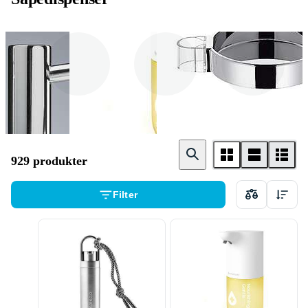
Manuell
Automatisk
Såpekopp
Såpepumpe
Såpepumpe
929 produkter
Filter