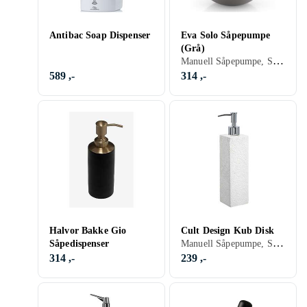
Antibac Soap Dispenser
Eva Solo Såpepumpe
(Grå)
Manuell Såpepumpe, Sort, Hvit, Sølv, Grå, Rustfritt stål, Krom
589 ,-
314 ,-
Halvor Bakke Gio
Cult Design Kub Disk
Manuell Såpepumpe, Sort, Hvit, Sølv, Grå, Brun, Rød, Beige, Rosa, Krom
Såpedispenser
314 ,-
239 ,-