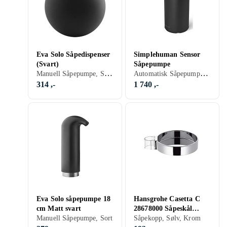
Eva Solo Såpedispenser
Simplehuman Sensor
(Svart)
Såpepumpe
Manuell Såpepumpe, Sort, Sølv, Rustfritt stål, Krom
Automatisk Såpepumpe, Sort
314 ,-
1 740 ,-
Eva Solo såpepumpe 18
Hansgrohe Casetta C
cm Matt svart
28678000 Såpeskål
Manuell Såpepumpe, Sort
(Silver)
Såpekopp, Sølv, Krom