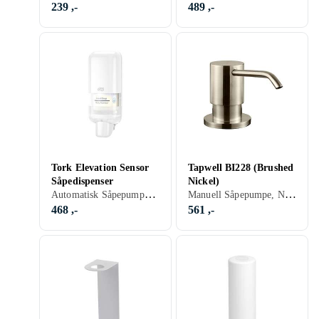
239 ,-
489 ,-
Tork Elevation Sensor
Tapwell BI228 (Brushed
Såpedispenser
Nickel)
Automatisk Såpepumpe, Hvit
Manuell Såpepumpe, Nikkel
468 ,-
561 ,-