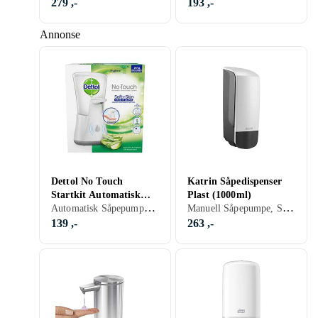
279 ,-
193 ,-
Annonse
Dettol No Touch
Katrin Såpedispenser
Startkit Automatisk
Plast (1000ml)
Automatisk Såpepumpe, Hvit
Manuell Såpepumpe, Sort, Hvit
Såpepumpe 250ml
(Hvit)
139 ,-
263 ,-