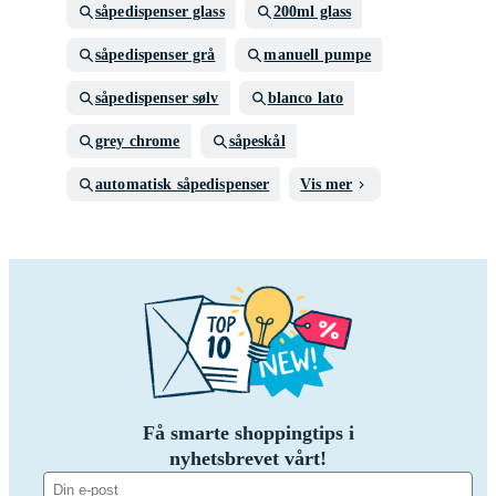
såpedispenser glass
200ml glass
såpedispenser grå
manuell pumpe
såpedispenser sølv
blanco lato
grey chrome
såpeskål
automatisk såpedispenser
Vis mer
Få smarte shoppingtips i
nyhetsbrevet vårt!