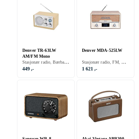
Denver TR-63LW
Denver MDA-525LW
AM/FM Mono
Stasjonær radio, Bærbar radio, FM, AM, Retro Radio, Analog 3,5mm-inngang
Stasjonær radio, FM, DAB, DAB+, Retro Radio, USB
449 ,-
1 621 ,-
Sangean WR-8
Akai Vintage APR200