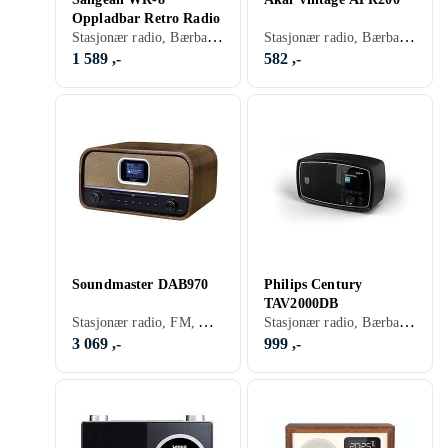
Oppladbar Retro Radio
Stasjonær radio, Bærbar radio, FM, AM, Retro Radio, Hodetelefonutgang
Stasjonær radio, Bærbar radio, FM, AM, SW, Batteri, Retro Radio, Hodetelefonutgang, USB, Analog 3,5mm-inngang
1 589 ,-
582 ,-
Soundmaster DAB970
Philips Century
TAV2000DB
Stasjonær radio, FM, AM, DAB, DAB+, Batteri, Klokkeradio med alarm, Fjernkontroll, Retro Radio, Hodetelefonutgang, USB, Analog 3,5mm-inngang
Stasjonær radio, Bærbar radio, FM, DAB, DAB+, Retro Radio, Hodetelefonutgang
3 069 ,-
999 ,-