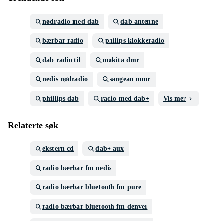
nødradio med dab
dab antenne
bærbar radio
philips klokkeradio
dab radio til
makita dmr
nedis nødradio
sangean mmr
phillips dab
radio med dab+
Vis mer
Relaterte søk
ekstern cd
dab+ aux
radio bærbar fm nedis
radio bærbar bluetooth fm pure
radio bærbar bluetooth fm denver