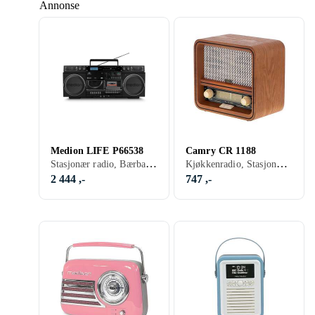
Annonse
Medion LIFE P66538
Camry CR 1188
Stasjonær radio, Bærbar radio, FM, DAB+, Batteri, Nettstrøm, Display, Retro Radio, Hodetelefonutgang, USB, Analog 3,5mm-inngang
Kjøkkenradio, Stasjonær radio, FM, AM, Retro Radio, USB
2 444 ,-
747 ,-