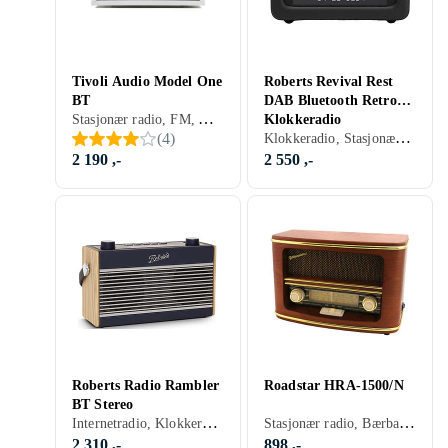
Tivoli Audio Model One
Roberts Revival Rest
BT
DAB Bluetooth Retro
Stasjonær radio, FM, AM, DAB, DAB+, Nettstrøm, Retro Radio, Hodetelefonutgang, Analog 3,5mm-inngang
Klokkeradio
Klokkeradio, Stasjonær radio, FM, DAB, DAB+, RDS-radio, Klokkeradio med alarm, Display, Retro Radio, USB
(
4
)
2 190 ,-
2 550 ,-
Roberts Radio Rambler
Roadstar HRA-1500/N
BT Stereo
Internetradio, Klokkeradio, Stasjonær radio, Bærbar radio, FM, DAB, DAB+, Klokkeradio med alarm, Display, Retro Radio, Hodetelefonutgang, Analog 3,5mm-inngang
Stasjonær radio, Bærbar radio, FM, AM, DAB+, MW, Batteri, Fjernkontroll, Retro Radio
2 310 ,-
898 ,-