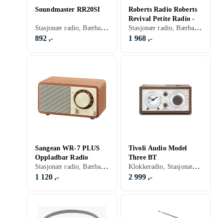
Soundmaster RR20SI
Roberts Radio Roberts
Revival Petite Radio -
Stasjonær radio, Bærbar radio, FM, MW, SW, Nettstrøm, Retro Radio, USB
Stasjonær radio, Bærbar radio, FM, DAB, DAB+, Batteri, Oppladbart batteri, RDS-radio, Retro Radio, Hodetelefonutgang, USB
892 ,-
1 968 ,-
Sangean WR-7 PLUS
Tivoli Audio Model
Oppladbar Radio
Three BT
Stasjonær radio, Bærbar radio, FM, Retro Radio, Analog 3,5mm-inngang
Klokkeradio, Stasjonær radio, FM, AM, DAB+, Klokkeradio med alarm, Retro Radio, Hodetelefonutgang, USB, Analog 3,5mm-inngang
1 120 ,-
2 999 ,-