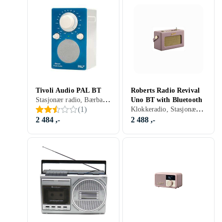
Tivoli Audio PAL BT
Roberts Radio Revival
Stasjonær radio, Bærbar radio, FM, AM, DAB, DAB+, Oppladbart batteri, Allværsbeskyttelse (fuktighet/støv), Retro Radio, Hodetelefonutgang, Analog 3,5mm-inngang
Uno BT with Bluetooth
Klokkeradio, Stasjonær radio, Bærbar radio, FM, DAB, DAB+, Batteri, RDS-radio, Klokkeradio med alarm, Retro Radio, Hodetelefonutgang, USB, Analog 3,5mm-inngang
(
1
)
2 484 ,-
2 488 ,-