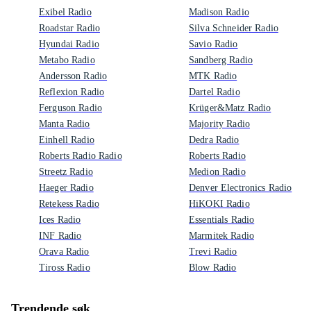
Exibel Radio
Madison Radio
Roadstar Radio
Silva Schneider Radio
Hyundai Radio
Savio Radio
Metabo Radio
Sandberg Radio
Andersson Radio
MTK Radio
Reflexion Radio
Dartel Radio
Ferguson Radio
Krüger&Matz Radio
Manta Radio
Majority Radio
Einhell Radio
Dedra Radio
Roberts Radio Radio
Roberts Radio
Streetz Radio
Medion Radio
Haeger Radio
Denver Electronics Radio
Retekess Radio
HiKOKI Radio
Ices Radio
Essentials Radio
INF Radio
Marmitek Radio
Orava Radio
Trevi Radio
Tiross Radio
Blow Radio
Trendende søk