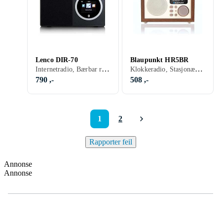
Lenco DIR-70
Blaupunkt HR5BR
Internetradio, Bærbar radio, FM, Internetströmning, DAB+, Nettstrøm, Display, Retro Radio, Hodetelefonutgang
Klokkeradio, Stasjonær radio, FM, Batteri, Klokkeradio med alarm, Fjernkontroll, Display, Retro Radio, USB, Analog 3,5mm-inngang
790 ,-
508 ,-
1
2
Rapporter feil
Annonse
Annonse