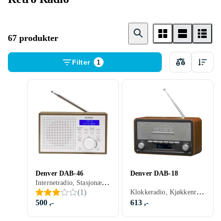
67 produkter
Filter
1
Denver DAB-46
Denver DAB-18
Internetradio, Stasjonær radio, Bærbar radio, FM, DAB, DAB+, Batteri, Nettstrøm, Klokkeradio med alarm, Display, Retro Radio, Hodetelefonutgang
Klokkeradio, Kjøkkenradio, Stasjonær radio, Bærbar radio, FM, AM, DAB, DAB+, Batteri, Nettstrøm, RDS-radio, Klokkeradio med alarm, Display, Retro Radio, Analog 3,5mm-inngang
(
1
)
500 ,-
613 ,-