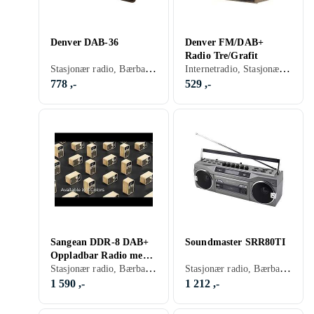
Denver DAB-36
Denver FM/DAB+
Radio Tre/Grafit
Stasjonær radio, Bærbar radio, FM, DAB, DAB+, Batteri, Nettstrøm, Klokkeradio med alarm, Display, Retro Radio, Analog 3,5mm-inngang
Internetradio, Stasjonær radio, Bærbar radio, FM, DAB, DAB+, Batteri, Klokkeradio med alarm, Display, Retro Radio, Hodetelefonutgang
778 ,-
529 ,-
Sangean DDR-8 DAB+
Soundmaster SRR80TI
Oppladbar Radio med
Stasjonær radio, Bærbar radio, FM, AM, DAB, DAB+, RDS-radio, Retro Radio
Stasjonær radio, Bærbar radio, FM, DAB+, Nettstrøm, Display, Retro Radio, USB
BT
1 590 ,-
1 212 ,-