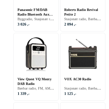
Panasonic FM/DAB
Roberts Radio Revival
Radio Bluetooth Aux
Petite 2
Byggradio, Stasjonær radio, Bærbar radio, FM, DAB, DAB+, Batteri, Klokkeradio med alarm, Fjernkontroll, Display, Retro Radio, Hodetelefonutgang, Analog 3,5mm-inngang
Stasjonær radio, Bærbar radio, FM, DAB, DAB+, Retro Radio, Hodetelefonutgang, USB
RF-D100
3 026 ,-
2 094 ,-
View Quest VQ Monty
VOX AC30 Radio
DAB Radio
Bærbar radio, FM, AM, DAB, DAB+, Batteri, Oppladbart batteri, Klokkeradio med alarm, Display, Retro Radio, Hodetelefonutgang, USB, Analog 3,5mm-inngang
Stasjonær radio, Bærbar radio, FM, AM, Batteri, Nettstrøm, Klokkeradio med alarm, Retro Radio, Hodetelefonutgang
1 339 ,-
1 125 ,-