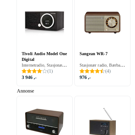
Tivoli Audio Model One
Sangean WR-7
Digital
Internetradio, Stasjonær radio, FM, AM, Internetströmning, DAB, DAB+, Nettstrøm, Display, Retro Radio, USB, Analog 3,5mm-inngang
Stasjonær radio, Bærbar radio, FM, AM, Batteri, Retro Radio, USB, Analog 3,5mm-inngang
(
1
)
(
4
)
3 946 ,-
976 ,-
Annonse