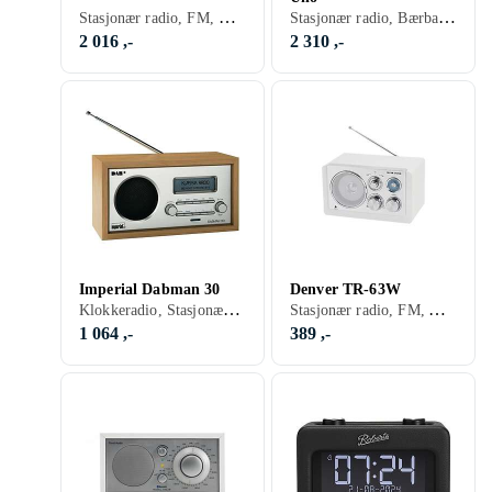
Stasjonær radio, FM, DAB, DAB+, MW, Fjernkontroll, Retro Radio, USB, Analog 3,5mm-inngang
Stasjonær radio, Bærbar radio, FM, DAB, DAB+, RDS-radio, Retro Radio, Hodetelefonutgang
2 016 ,-
2 310 ,-
Imperial Dabman 30
Denver TR-63W
Klokkeradio, Stasjonær radio, Bærbar radio, FM, DAB, DAB+, Batteri, Nettstrøm, Oppladbart batteri, Klokkeradio med alarm, Fjernkontroll, Display, Retro Radio, Hodetelefonutgang, Analog 3,5mm-inngang
Stasjonær radio, FM, AM, Retro Radio, Analog 3,5mm-inngang
1 064 ,-
389 ,-