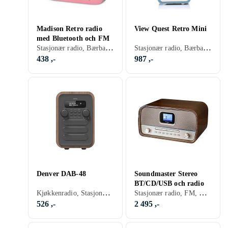
Madison Retro radio
View Quest Retro Mini
med Bluetooth och FM
Stasjonær radio, Bærbar radio, FM, DAB, DAB+, Batteri, Retro Radio, USB, Analog 3,5mm-inngang
Stasjonær radio, Bærbar radio, FM, AM, Internetströmning, DAB, DAB+, Batteri, Klokkeradio med alarm, Fjernkontroll, Projeksjon av tid, Display, Retro Radio, Hodetelefonutgang, USB, Analog 3,5mm-inngang
438 ,-
987 ,-
Denver DAB-48
Soundmaster Stereo
BT/CD/USB och radio
Kjøkkenradio, Stasjonær radio, Bærbar radio, FM, DAB, DAB+, Nettstrøm, Klokkeradio med alarm, Fjernkontroll, Display, Retro Radio, Hodetelefonutgang, USB
Stasjonær radio, FM, DAB, DAB+, Batteri, Klokkeradio med alarm, Fjernkontroll, Retro Radio, USB, Analog 3,5mm-inngang
526 ,-
2 495 ,-