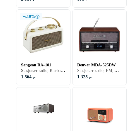
10%
Sangean RA-101
Denver MDA-525DW
Stasjonær radio, Bærbar radio, FM, Batteri, Oppladbart batteri, Retro Radio, Analog 3,5mm-inngang
Stasjonær radio, FM, DAB+, Retro Radio, USB
1 564 ,-
1 325 ,-