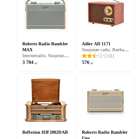
Roberts Radio Rambler
Adler AD 1171
Stasjonær radio, Bærbar radio, FM, AM, Retro Radio
MAX
Internetradio, Stasjonær radio, Bærbar radio, FM, Internetströmning, DAB, DAB+, RDS-radio, Retro Radio, Hodetelefonutgang, Analog 3,5mm-inngang
(
1
)
3 704 ,-
576 ,-
Reflexion HIF2002DAB
Roberts Radio Rambler
Uno