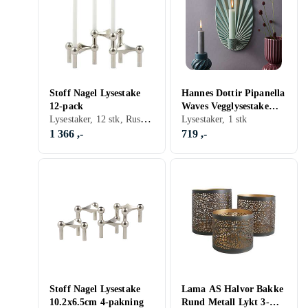
Stoff Nagel Lysestake
Hannes Dottir Pipanella
12-pack
Waves Vegglysestake
Lysestaker, 12 stk, Rustfritt/krom
24.5cm
Lysestaker, 1 stk
1 366 ,-
719 ,-
Stoff Nagel Lysestake
Lama AS Halvor Bakke
10.2x6.5cm 4-pakning
Rund Metall Lykt 3-