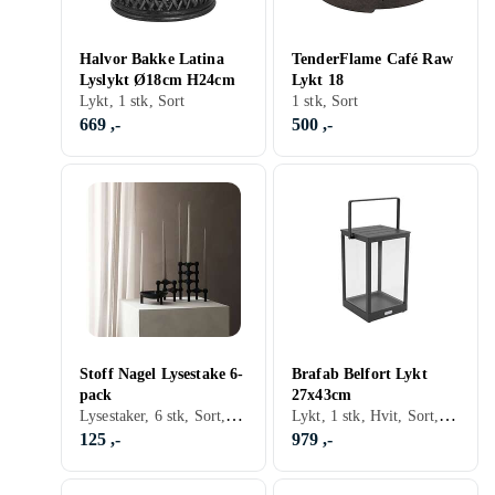
Halvor Bakke Latina
TenderFlame Café Raw
Lyslykt Ø18cm H24cm
Lykt 18
Lykt, 1 stk, Sort
1 stk, Sort
669 ,-
500 ,-
Stoff Nagel Lysestake 6-
Brafab Belfort Lykt
pack
27x43cm
Lysestaker, 6 stk, Sort, Grå/Antrasitt
Lykt, 1 stk, Hvit, Sort, Aluminium, Grå/Antrasitt, Glas
125 ,-
979 ,-