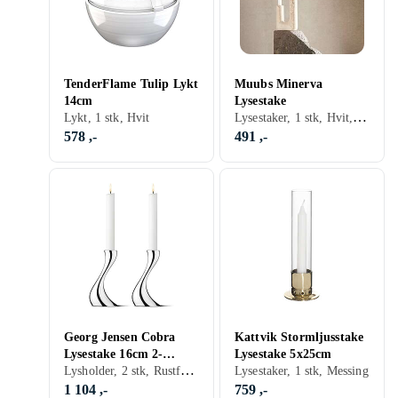
TenderFlame Tulip Lykt
Muubs Minerva
14cm
Lysestake
Lysestaker, 1 stk, Hvit, Sølv
Lykt, 1 stk, Hvit
578 ,-
491 ,-
Georg Jensen Cobra
Kattvik Stormljusstake
Lysestake 16cm 2-
Lysestake 5x25cm
Lysholder, 2 stk, Rustfritt/krom, Sølv, Gull
pakning
Lysestaker, 1 stk, Messing
1 104 ,-
759 ,-