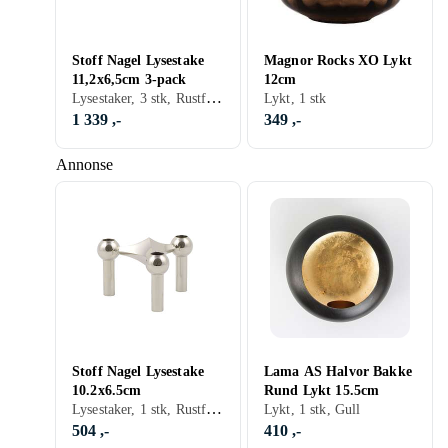
Stoff Nagel Lysestake
Magnor Rocks XO Lykt
11,2x6,5cm 3-pack
12cm
Lysestaker, 3 stk, Rustfritt/krom, Sort, Sølv, Aluminium, Grå/Antrasitt, Gull, Kopper, Messing
Lykt, 1 stk
1 339 ,-
349 ,-
Annonse
Stoff Nagel Lysestake
Lama AS Halvor Bakke
10.2x6.5cm
Rund Lykt 15.5cm
Lysestaker, 1 stk, Rustfritt/krom, Sort, Sølv, Gul, Gull, Kopper, Messing
Lykt, 1 stk, Gull
504 ,-
410 ,-