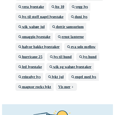
vera lysestake
lto 10
vegg lys
lys til stoff nagel lysestake
duni lys
wik walsøe jul
dottir samsurium
omaggio lysestake
ernst lanterne
halvor bakke lysestaker
eva solo mellow
hurricane 25
lys til hund
lys hund
led lysestake
wik og walsøe lysestaker
reinsdyr lys
lykt jul
engel med lys
magnor rocks lykt
Vis mer