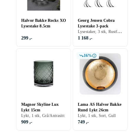
Halvor Bakke Rocks XO
Georg Jensen Cobra
Lysestake 8.5cm
Lysestake 3-pack
Lysestaker, 3 stk, Rustfritt/krom, Sølv, Aluminium, Grå/Antrasitt, Gull
299 ,-
1 168 ,-
16%
Magnor Skyline Lux
Lama AS Halvor Bakke
Lykt 15cm
Rund Lykt 26cm
Lykt, 1 stk, Grå/Antrasitt
Lykt, 1 stk, Sort, Gull
909 ,-
749 ,-