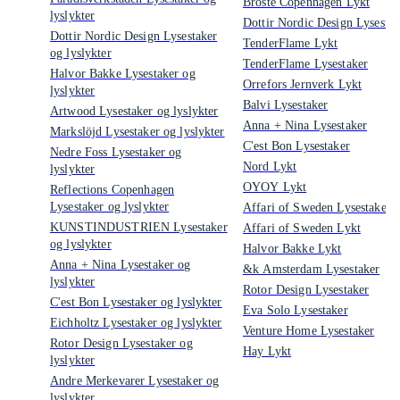
Broste Copenhagen Lykt
lyslykter
Dottir Nordic Design Lysestak
Dottir Nordic Design Lysestaker
TenderFlame Lykt
og lyslykter
TenderFlame Lysestaker
Halvor Bakke Lysestaker og
Orrefors Jernverk Lykt
lyslykter
Balvi Lysestaker
Artwood Lysestaker og lyslykter
Anna + Nina Lysestaker
Markslöjd Lysestaker og lyslykter
C'est Bon Lysestaker
Nedre Foss Lysestaker og
Nord Lykt
lyslykter
OYOY Lykt
Reflections Copenhagen
Lysestaker og lyslykter
Affari of Sweden Lysestaker
KUNSTINDUSTRIEN Lysestaker
Affari of Sweden Lykt
og lyslykter
Halvor Bakke Lykt
Anna + Nina Lysestaker og
&k Amsterdam Lysestaker
lyslykter
Rotor Design Lysestaker
C'est Bon Lysestaker og lyslykter
Eva Solo Lysestaker
Eichholtz Lysestaker og lyslykter
Venture Home Lysestaker
Rotor Design Lysestaker og
Hay Lykt
lyslykter
Andre Merkevarer Lysestaker og
lyslykter