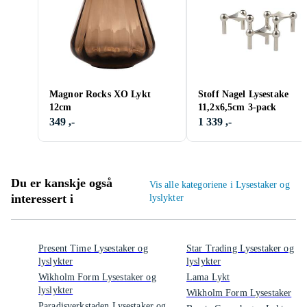
Magnor Rocks XO Lykt
Stoff Nagel Lysestake
12cm
11,2x6,5cm 3-pack
349 ,-
1 339 ,-
Du er kanskje også
Vis alle kategoriene i Lysestaker og
interessert i
lyslykter
Present Time Lysestaker og
Star Trading Lysestaker og
lyslykter
lyslykter
Wikholm Form Lysestaker og
Lama Lykt
lyslykter
Wikholm Form Lysestaker
Paradisverkstaden Lysestaker og