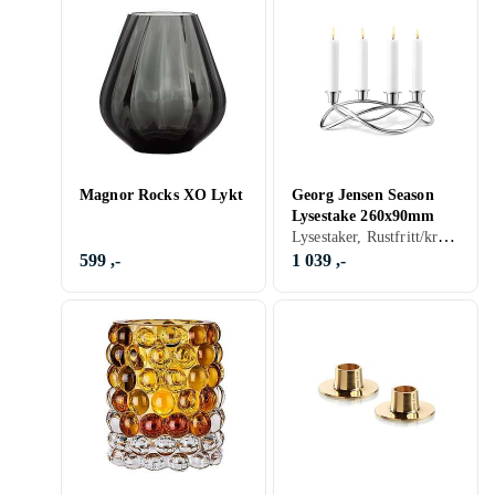
Magnor Rocks XO Lykt
Georg Jensen Season
Lysestake 260x90mm
Lysestaker, Rustfritt/krom, Gull
599 ,-
1 039 ,-