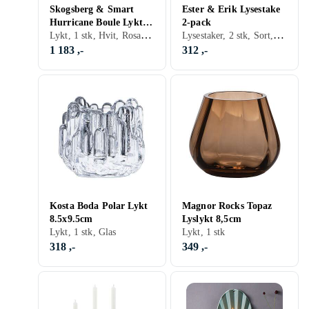
Skogsberg & Smart
Ester & Erik Lysestake
Hurricane Boule Lykt
2-pack
Lykt, 1 stk, Hvit, Rosa, Oransje, Grønn, Grå/Antrasitt, Blå, Beige, Gul, Glas, Krem
Lysestaker, 2 stk, Sort, Sølv, Gull, Messing
12cm
1 183 ,-
312 ,-
Kosta Boda Polar Lykt
Magnor Rocks Topaz
8.5x9.5cm
Lyslykt 8,5cm
Lykt, 1 stk, Glas
Lykt, 1 stk
318 ,-
349 ,-