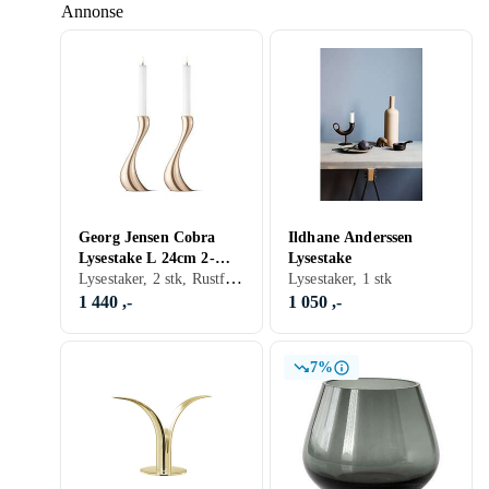
Annonse
Georg Jensen Cobra
Ildhane Anderssen
Lysestake L 24cm 2-
Lysestake
Lysestaker, 2 stk, Rustfritt/krom, Sølv, Gull
pack
Lysestaker, 1 stk
1 440 ,-
1 050 ,-
7%