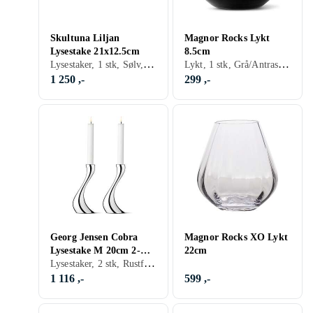
Skultuna Liljan
Magnor Rocks Lykt
Lysestake 21x12.5cm
8.5cm
Lysestaker, 1 stk, Sølv, Gull, Messing
Lykt, 1 stk, Grå/Antrasitt, Glas
1 250 ,-
299 ,-
Georg Jensen Cobra
Magnor Rocks XO Lykt
Lysestake M 20cm 2-
22cm
Lysestaker, 2 stk, Rustfritt/krom, Sølv, Aluminium, Gull
pakning
1 116 ,-
599 ,-