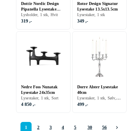
Dottir Nordic Design
Rotor Design Signatur
Pipanella Lysestake
Lysestake 13.5x13.5cm
11,5cm
Lysholder, 1 stk, Hvit
Lysestaker, 1 stk
319 ,-
349 ,-
Nedre Foss Nunatak
Dorre Alster Lysestake
Lysestake 24x35cm
40cm
Lysestaker, 1 stk, Sølv, Aluminium
Lysestaker, 1 stk, Sort
4 850 ,-
499 ,-
1
2
3
4
5
30
56