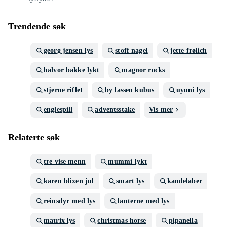
Trendende søk
georg jensen lys
stoff nagel
jette frølich
halvor bakke lykt
magnor rocks
stjerne riflet
by lassen kubus
uyuni lys
englespill
adventsstake
Vis mer
Relaterte søk
tre vise menn
mummi lykt
karen blixen jul
smart lys
kandelaber
reinsdyr med lys
lanterne med lys
matrix lys
christmas horse
pipanella