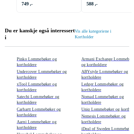
749 ,-
588 ,-
Du er kanskje også interessert
Vis alle kategoriene i
i
Kortholder
Pinko Lommebøker og
Armani Exchange Lommebøk
kortholdere
og kortholdere
Undercover Lommebøker og
ABYstyle Lommebøker og
kortholdere
kortholdere
xTool Lommebøker og
Ledger Lommebøker og
kortholdere
kortholdere
Satechi Lommebøker og
Nomad Lommebøker og
kortholdere
kortholdere
Carhartt Lommebøker og
Uniq Lommebøker og korthol
kortholdere
Nemesis Lommebøker og
Aarni Lommebøker og
kortholdere
kortholdere
iDeal of Sweden Lommebøker