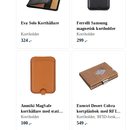
Eva Solo Korthållare
Ferrelli Samsung
magnetisk kortholder
Kortholder
Kortholder
324 ,-
299 ,-
Anmiki MagSafe
Exentri Desert Cobra
korthållare med stativ
kortplånbok med RFID-
Kortholder, RFID-beskyttelse
magnetisk
Kortholder
skydd
100 ,-
549 ,-