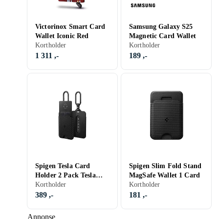
Victorinox Smart Card
Samsung Galaxy S25
Wallet Iconic Red
Magnetic Card Wallet
Kortholder
Kortholder
1 311 ,-
189 ,-
Spigen Tesla Card
Spigen Slim Fold Stand
Holder 2 Pack Tesla
MagSafe Wallet 1 Card
Key Card
Kortholder
Kortholder
389 ,-
181 ,-
Annonse