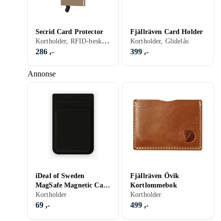
Secrid Card Protector
Fjällräven Card Holder
Kortholder, RFID-beskyttelse, Herre
Kortholder, Glidelås
286 ,-
399 ,-
Annonse
iDeal of Sweden
Fjällräven Övik
MagSafe Magnetic Card
Kortlommebok
Holder Rosa
Kortholder
Kortholder
69 ,-
499 ,-