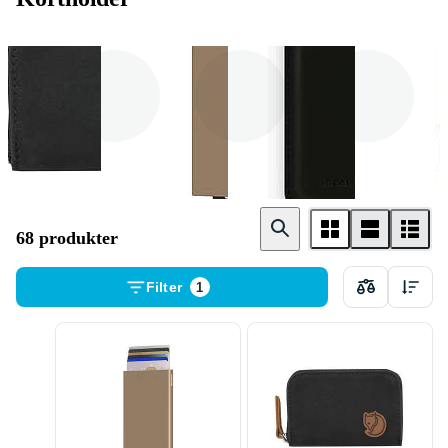
Fjällräven
Secrid
iDeal of Sweden
68 produkter
Filter
1