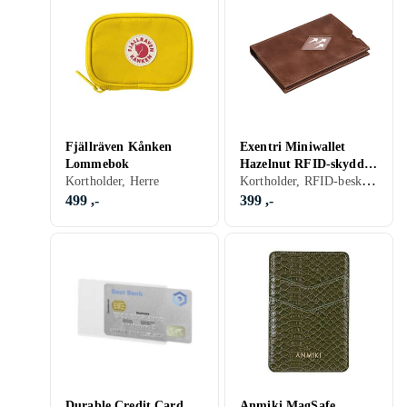
Fjällräven Kånken
Exentri Miniwallet
Lommebok
Hazelnut RFID-skyddad
Kortholder, RFID-beskyttelse
Kortholder, Herre
korthållare
499 ,-
399 ,-
Durable Credit Card
Anmiki MagSafe