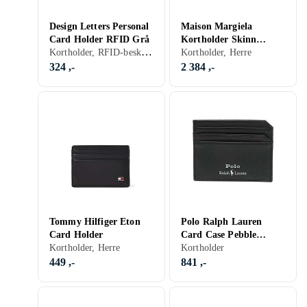
Design Letters Personal
Maison Margiela
Card Holder RFID Grå
Kortholder Skinn
Kortholder, RFID-beskyttelse
(Black)
Kortholder, Herre
324 ,-
2 384 ,-
Tommy Hilfiger Eton
Polo Ralph Lauren
Card Holder
Card Case Pebble
Kortholder, Herre
Leather (Black)
Kortholder
449 ,-
841 ,-