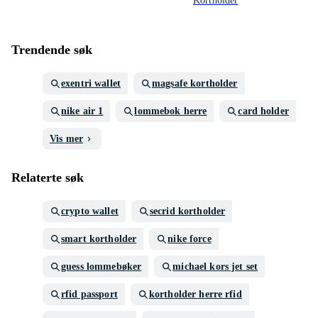
Kortholder
Trendende søk
exentri wallet
magsafe kortholder
nike air 1
lommebok herre
card holder
Vis mer
Relaterte søk
crypto wallet
secrid kortholder
smart kortholder
nike force
guess lommebøker
michael kors jet set
rfid passport
kortholder herre rfid