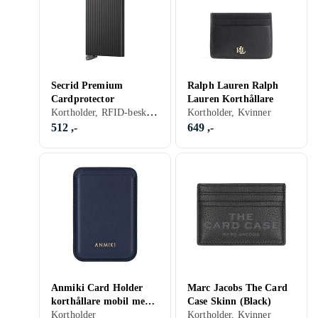
Secrid Premium
Ralph Lauren Ralph
Cardprotector
Lauren Korthållare
Kortholder, RFID-beskyttelse
Kortholder, Kvinner
512 ,-
649 ,-
Anmiki Card Holder
Marc Jacobs The Card
korthållare mobil med
Case Skinn (Black)
3M-tejp
Kortholder
Kortholder, Kvinner