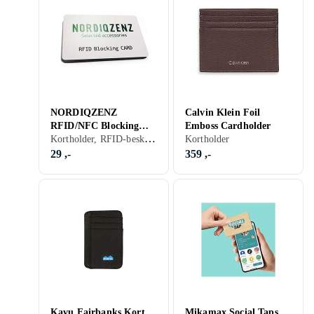
NORDIQZENZ
Calvin Klein Foil
RFID/NFC Blocking
Emboss Cardholder
Kortholder, RFID-beskyttelse
Card
Kortholder
29 ,-
359 ,-
Kavu Fairbanks Kort
Mikamax Social Taps