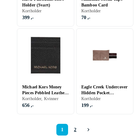
Holder (Svart)
Bamboo Card
Kortholder
Kortholder
399 ,-
70 ,-
Michael Kors Money
Eagle Creek Undercover
Pieces Pebbled Leather
Hidden Pocket
Card Case (Black)
Kortholder, Kvinner
kortholder
Kortholder
656 ,-
199 ,-
1
2