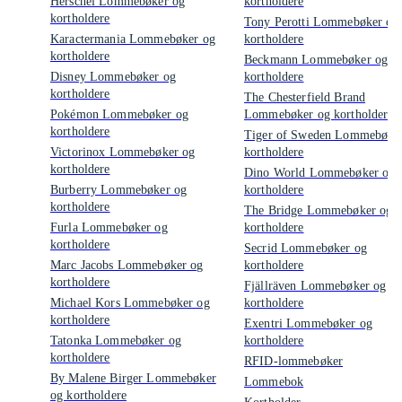
Herschel Lommebøker og
kortholdere
kortholdere
Tony Perotti Lommebøker og
Karactermania Lommebøker og
kortholdere
kortholdere
Beckmann Lommebøker og
Disney Lommebøker og
kortholdere
kortholdere
The Chesterfield Brand
Pokémon Lommebøker og
Lommebøker og kortholdere
kortholdere
Tiger of Sweden Lommebøke
Victorinox Lommebøker og
kortholdere
kortholdere
Dino World Lommebøker og
Burberry Lommebøker og
kortholdere
kortholdere
The Bridge Lommebøker og
Furla Lommebøker og
kortholdere
kortholdere
Secrid Lommebøker og
Marc Jacobs Lommebøker og
kortholdere
kortholdere
Fjällräven Lommebøker og
Michael Kors Lommebøker og
kortholdere
kortholdere
Exentri Lommebøker og
Tatonka Lommebøker og
kortholdere
kortholdere
RFID-lommebøker
By Malene Birger Lommebøker
Lommebok
og kortholdere