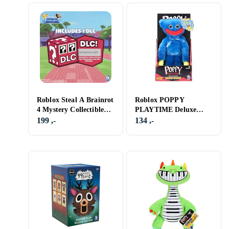
Roblox Steal A Brainrot
Roblox POPPY
4 Mystery Collectible
PLAYTIME Deluxe
(910502)
Plysj Huggy Wuggy
199 ,-
134 ,-
Ansiktsendrende S1
(P001006)