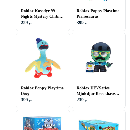
Roblox Kosedyr 99
Roblox Poppy Playtime
Nights Mystery Chibi
Pianosaurus
12cm (910499)
259 ,-
399 ,-
Roblox Poppy Playtime
Roblox DEVSeries
Doey
Mjukdjur Brookhaven
Chief Rotten 20cm
399 ,-
239 ,-