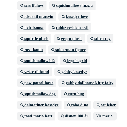
scruffaluvs
squishmallows fuzz a
leker til marsvin
kosedyr løve
hvit bamse
tubbz resident evil
squirtle plush
grogu plush
stitch toy
rosa kanin
spiderman figure
squishmallow blå
lego hagrid
veske til hund
gabby kosedyr
paw patrol basic
gabby dollhouse kitty fairy
squishmallow dog
zuru hug
dalmatiner kosedyr
robo dino
cat leker
toad mario kart
disney 100 år
Vis mer