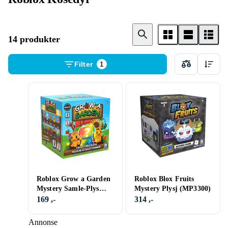
14 produkter
Filter
1
Roblox Grow a Garden
Roblox Blox Fruits
Mystery Samle-Plys
Mystery Plysj (MP3300)
10cm
169 ,-
314 ,-
Annonse