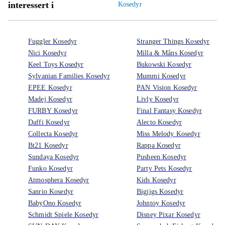
interessert i
Kosedyr
Fuggler Kosedyr
Stranger Things Kosedyr
Nici Kosedyr
Milla & Måns Kosedyr
Keel Toys Kosedyr
Bukowski Kosedyr
Sylvanian Families Kosedyr
Mummi Kosedyr
EPEE Kosedyr
PAN Vision Kosedyr
Madej Kosedyr
Livly Kosedyr
FURBY Kosedyr
Final Fantasy Kosedyr
Daffi Kosedyr
Alecto Kosedyr
Collecta Kosedyr
Miss Melody Kosedyr
Bt21 Kosedyr
Rappa Kosedyr
Sundaya Kosedyr
Pusheen Kosedyr
Funko Kosedyr
Party Pets Kosedyr
Atmosphera Kosedyr
Kids Kosedyr
Sanrio Kosedyr
Bigjigs Kosedyr
BabyOno Kosedyr
Johntoy Kosedyr
Schmidt Spiele Kosedyr
Disney Pixar Kosedyr