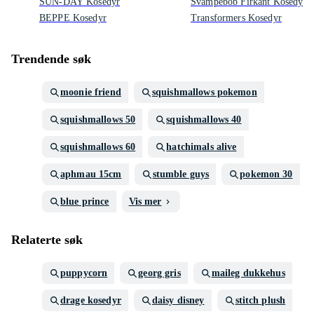
SUN-DAY Kosedyr
Svampebob Firkant Kosedyr
BEPPE Kosedyr
Transformers Kosedyr
Trendende søk
moonie friend
squishmallows pokemon
squishmallows 50
squishmallows 40
squishmallows 60
hatchimals alive
aphmau 15cm
stumble guys
pokemon 30
blue prince
Vis mer
Relaterte søk
puppycorn
georg gris
maileg dukkehus
drage kosedyr
daisy disney
stitch plush