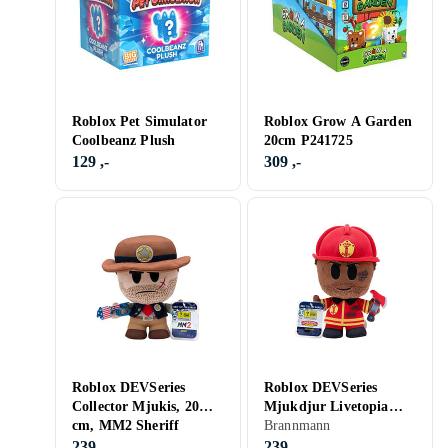
Roblox Pet Simulator
Roblox Grow A Garden
Coolbeanz Plush
20cm P241725
129 ,-
309 ,-
Roblox DEVSeries
Roblox DEVSeries
Collector Mjukis, 20
Mjukdjur Livetopia
cm, MM2 Sheriff
Firefighter
Brannmann
239 ,-
239 ,-