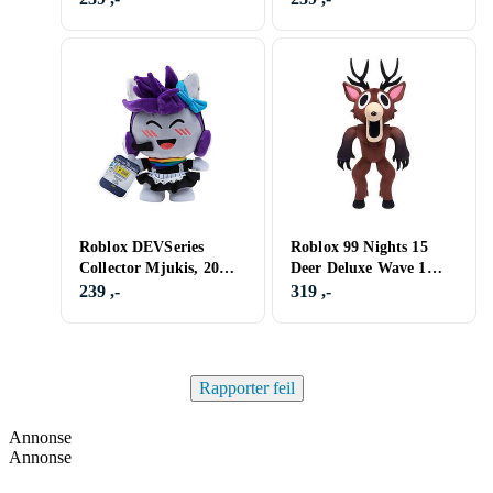
Roblox DEVSeries
Roblox 99 Nights 15
Collector Mjukis, 20
Deer Deluxe Wave 1
cm, Tower of Hell Pyxl
38cm (910500)
239 ,-
319 ,-
Rapporter feil
Annonse
Annonse