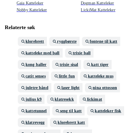
Gaia Katteleker
Dogman Katteleker
Nobby Katteleker
LickiMat Katteleker
Relaterte søk
klorebrett
ryggbørste
fontene til katt
katteleke med ball
trixie ball
kong baller
trixie sisal
katt tiger
catit senses
little fun
katteleke mus
juletre bånd
laser light
nina ottosson
julius k9
klatresekk
lickimat
kattetunnel
seng til katt
katteleker fisk
klatrevegg
klorebrett katt