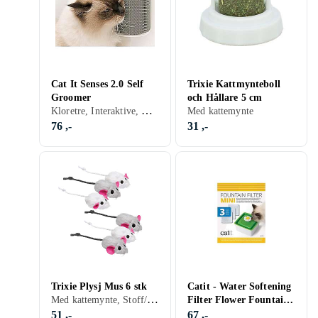
Cat It Senses 2.0 Self
Trixie Kattmynteboll
Groomer
och Hållare 5 cm
Kloretre, Interaktive, Med kattemynte, Plast
Med kattemynte
76 ,-
31 ,-
Trixie Plysj Mus 6 stk
Catit - Water Softening
Med kattemynte, Stoff/Tekstil
Filter Flower Fountain
1.5L 3pcs (785.0364)
51 ,-
67 ,-