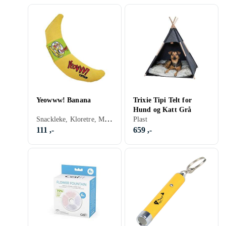
Yeowww! Banana
Trixie Tipi Telt for
Hund og Katt Grå
Snackleke, Kloretre, Med kattemynte, Stoff/Tekstil
Plast
111 ,-
659 ,-