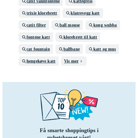
catit vannfontene
kattegress
trixie klorebrett
klatrevegg katt
catit filter
ball mouse
kong wubba
fontene katt
klorebrett til katt
cat fountain
ballbane
katt og mus
hengekøye katt
Vis mer
Få smarte shoppingtips i
nyhetsbrevet vårt!