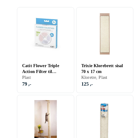
Catit Flower Triple
Trixie Klorebrett sisal
Action Filter til
70 x 17 cm
Vannfontene (2-pakke)
Plast
Kloretre, Plast
79 ,-
125 ,-