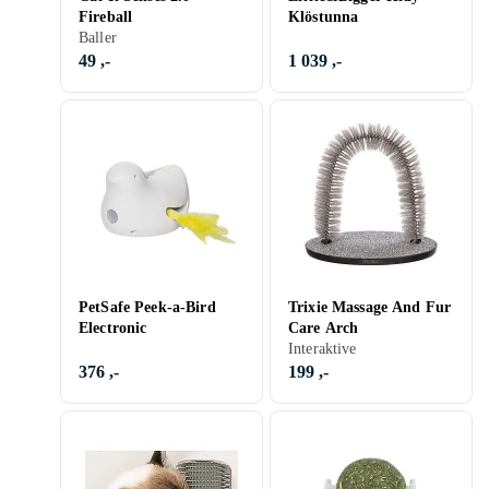
Fireball
Klöstunna
Baller
49 ,-
1 039 ,-
PetSafe Peek-a-Bird
Trixie Massage And Fur
Electronic
Care Arch
Interaktive
376 ,-
199 ,-