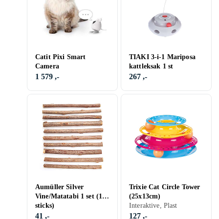
Catit Pixi Smart
TIAKI 3-i-1 Mariposa
Camera
kattleksak 1 st
1 579 ,-
267 ,-
Aumüller Silver
Trixie Cat Circle Tower
Vine/Matatabi 1 set (10
(25x13cm)
sticks)
Interaktive, Plast
41 ,-
127 ,-