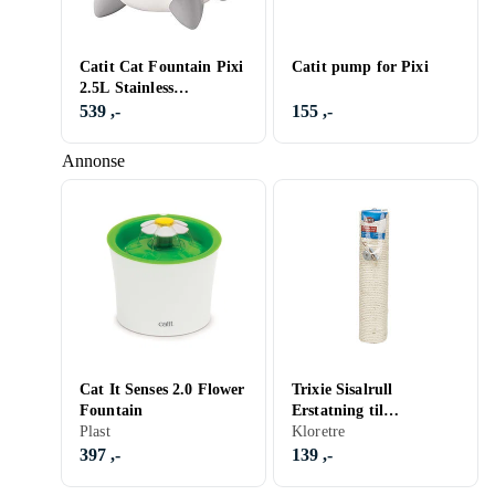
Catit Cat Fountain Pixi
Catit pump for Pixi
2.5L Stainless
(785.0484)
539 ,-
155 ,-
Annonse
Cat It Senses 2.0 Flower
Trixie Sisalrull
Fountain
Erstatning til
Plast
Klorestolpe (Ø 9 cm / 40
Kloretre
cm)
397 ,-
139 ,-