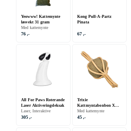
Yeowww! Kattemynte
Kong Pull-A-Partz
løsvekt 31 gram
Pinata
Med kattemynte
76 ,-
67 ,-
All For Paws Roterande
Trixie
Laser Aktiveringsleksak
Kattmyntabonbon XXL
Laser, Interaktive
1-Pack
Med kattemynte
305 ,-
45 ,-