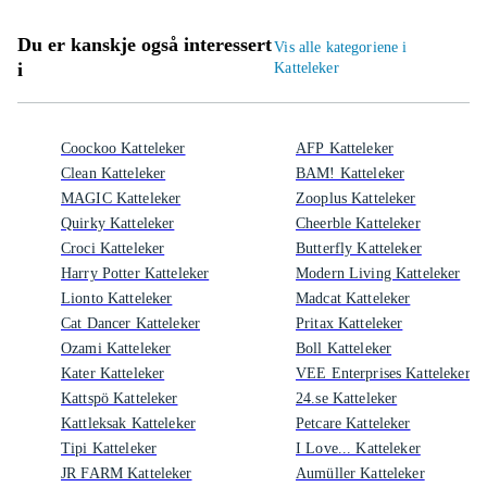
Du er kanskje også interessert
Vis alle kategoriene i
i
Katteleker
Coockoo Katteleker
AFP Katteleker
Clean Katteleker
BAM! Katteleker
MAGIC Katteleker
Zooplus Katteleker
Quirky Katteleker
Cheerble Katteleker
Croci Katteleker
Butterfly Katteleker
Harry Potter Katteleker
Modern Living Katteleker
Lionto Katteleker
Madcat Katteleker
Cat Dancer Katteleker
Pritax Katteleker
Ozami Katteleker
Boll Katteleker
Kater Katteleker
VEE Enterprises Katteleker
Kattspö Katteleker
24.se Katteleker
Kattleksak Katteleker
Petcare Katteleker
Tipi Katteleker
I Love... Katteleker
JR FARM Katteleker
Aumüller Katteleker