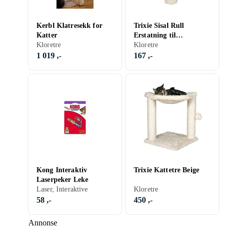
Kerbl Klatresekk for
Trixie Sisal Rull
Katter
Erstatning til
Kloretre
Klorestolpe (Ø 9 cm / 60
Kloretre
cm)
1 019 ,-
167 ,-
Kong Interaktiv
Trixie Kattetre Beige
Laserpeker Leke
Laser, Interaktive
Kloretre
58 ,-
450 ,-
Annonse