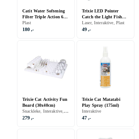
Catit Water Softening
Trixie LED Pointer
Filter Triple Action 6pcs
Catch the Light Fish
(785.0363)
Plast
(8cm)
Laser, Interaktive, Plast
180 ,-
49 ,-
Trixie Cat Activity Fun
Trixie Cat Matatabi
Board (30x40cm)
Play Spray (175ml)
Snackleke, Interaktive, Plast
Interaktive
279 ,-
47 ,-