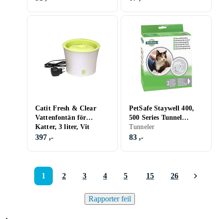
Catit Fresh & Clear
PetSafe Staywell 400,
Vattenfontän för
500 Series Tunnel
Katter, 3 liter, Vit
Extension
Tunneler
397 ,-
83 ,-
1
2
3
4
5
15
26
Rapporter feil