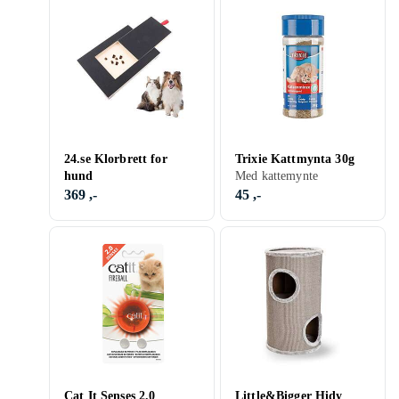
24.se Klorbrett for
Trixie Kattmynta 30g
hund
Med kattemynte
369 ,-
45 ,-
Cat It Senses 2.0
Little&Bigger Hidy