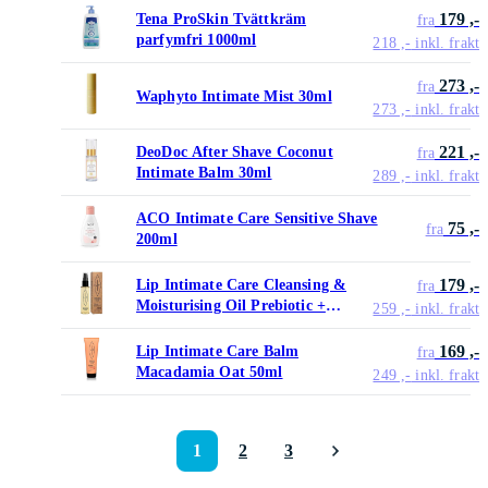
179 ,-
Tena ProSkin Tvättkräm
fra
parfymfri 1000ml
218 ,-
inkl. frakt
273 ,-
fra
Waphyto Intimate Mist 30ml
273 ,-
inkl. frakt
221 ,-
DeoDoc After Shave Coconut
fra
Intimate Balm 30ml
289 ,-
inkl. frakt
ACO Intimate Care Sensitive Shave
75 ,-
fra
200ml
179 ,-
Lip Intimate Care Cleansing &
fra
Moisturising Oil Prebiotic +
259 ,-
inkl. frakt
Postbiotic 75ml
169 ,-
Lip Intimate Care Balm
fra
Macadamia Oat 50ml
249 ,-
inkl. frakt
1
2
3