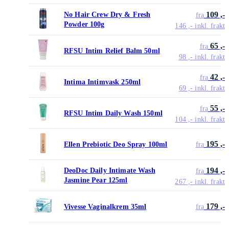
109 ,-
No Hair Crew Dry & Fresh
fra
Powder 100g
146 ,-
inkl. frakt
65 ,-
fra
RFSU Intim Relief Balm 50ml
98 ,-
inkl. frakt
42 ,-
fra
Intima Intimvask 250ml
69 ,-
inkl. frakt
55 ,-
fra
RFSU Intim Daily Wash 150ml
104 ,-
inkl. frakt
195 ,-
Ellen Prebiotic Deo Spray 100ml
fra
194 ,-
DeoDoc Daily Intimate Wash
fra
Jasmine Pear 125ml
267 ,-
inkl. frakt
179 ,-
Vivesse Vaginalkrem 35ml
fra