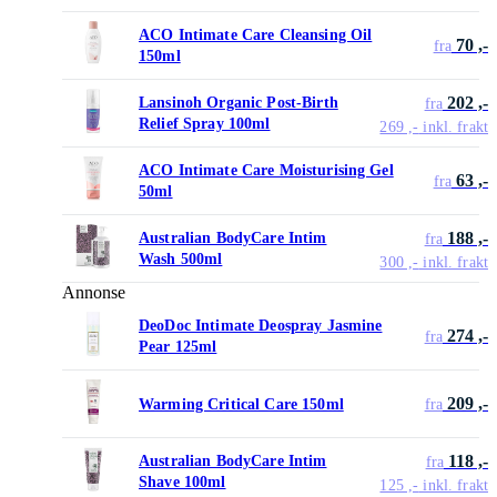
ACO Intimate Care Cleansing Oil
70 ,-
fra
150ml
202 ,-
Lansinoh Organic Post-Birth
fra
Relief Spray 100ml
269 ,-
inkl. frakt
ACO Intimate Care Moisturising Gel
63 ,-
fra
50ml
188 ,-
Australian BodyCare Intim
fra
Wash 500ml
300 ,-
inkl. frakt
Annonse
DeoDoc Intimate Deospray Jasmine
274 ,-
fra
Pear 125ml
209 ,-
Warming Critical Care 150ml
fra
118 ,-
Australian BodyCare Intim
fra
Shave 100ml
125 ,-
inkl. frakt