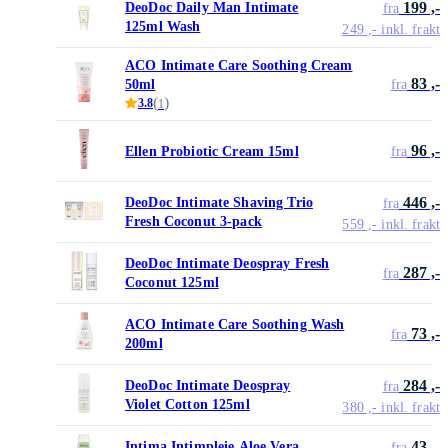
199 ,-
DeoDoc Daily Man Intimate
fra
125ml Wash
249 ,-
inkl. frakt
ACO Intimate Care Soothing Cream
83 ,-
50ml
fra
(
)
3.8
1
96 ,-
Ellen Probiotic Cream 15ml
fra
446 ,-
DeoDoc Intimate Shaving Trio
fra
Fresh Coconut 3-pack
559 ,-
inkl. frakt
DeoDoc Intimate Deospray Fresh
287 ,-
fra
Coconut 125ml
ACO Intimate Care Soothing Wash
73 ,-
fra
200ml
284 ,-
DeoDoc Intimate Deospray
fra
Violet Cotton 125ml
380 ,-
inkl. frakt
43 ,-
Intima Intimpleie Aloe Vera
fra