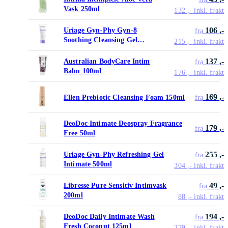
Vask 250ml
132 ,-
inkl. frakt
106 ,-
Uriage Gyn-Phy Gyn-8
fra
Soothing Cleansing Gel
215 ,-
inkl. frakt
Intimate Hygiene 100ml
137 ,-
Australian BodyCare Intim
fra
Balm 100ml
176 ,-
inkl. frakt
169 ,-
Ellen Prebiotic Cleansing Foam 150ml
fra
DeoDoc Intimate Deospray Fragrance
179 ,-
fra
Free 50ml
255 ,-
Uriage Gyn-Phy Refreshing Gel
fra
Intimate 500ml
304 ,-
inkl. frakt
49 ,-
Libresse Pure Sensitiv Intimvask
fra
200ml
88 ,-
inkl. frakt
194 ,-
DeoDoc Daily Intimate Wash
fra
Fresh Coconut 125ml
279 ,-
inkl. frakt