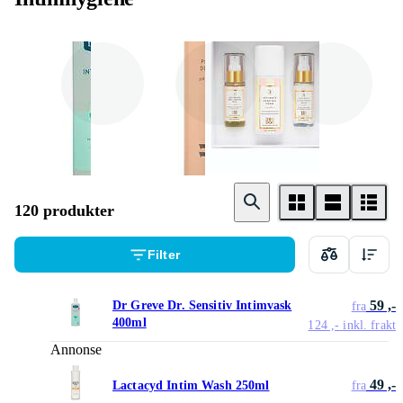
Intimvask
Intimdeodorant
Intimbarbering
120 produkter
Filter
59 ,-
Dr Greve Dr. Sensitiv Intimvask
fra
400ml
124 ,-
inkl. frakt
Annonse
49 ,-
Lactacyd Intim Wash 250ml
fra