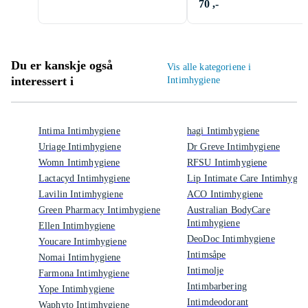
70 ,-
Du er kanskje også
Vis alle kategoriene i
interessert i
Intimhygiene
Intima Intimhygiene
hagi Intimhygiene
Uriage Intimhygiene
Dr Greve Intimhygiene
Womn Intimhygiene
RFSU Intimhygiene
Lactacyd Intimhygiene
Lip Intimate Care Intimhygie
Lavilin Intimhygiene
ACO Intimhygiene
Green Pharmacy Intimhygiene
Australian BodyCare
Intimhygiene
Ellen Intimhygiene
DeoDoc Intimhygiene
Youcare Intimhygiene
Intimsåpe
Nomai Intimhygiene
Intimolje
Farmona Intimhygiene
Intimbarbering
Yope Intimhygiene
Intimdeodorant
Waphyto Intimhygiene