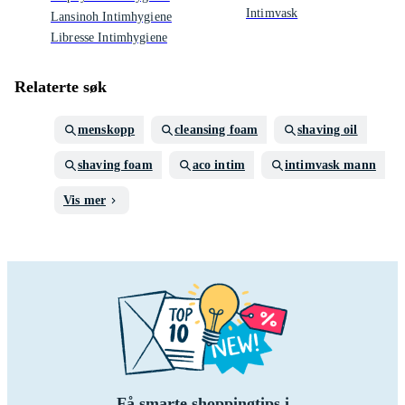
Intimvask
Lansinoh Intimhygiene
Libresse Intimhygiene
Relaterte søk
menskopp
cleansing foam
shaving oil
shaving foam
aco intim
intimvask mann
Vis mer
Få smarte shoppingtips i