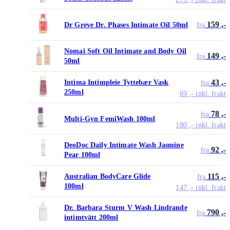
159 ,-
Dr Greve Dr. Phases Intimate Oil 50ml
fra
Nomai Soft Oil Intimate and Body Oil
149 ,-
fra
50ml
43 ,-
Intima Intimpleie Tyttebær Vask
fra
250ml
69 ,-
inkl. frakt
78 ,-
fra
Multi-Gyn FemiWash 100ml
180 ,-
inkl. frakt
DeoDoc Daily Intimate Wash Jasmine
92 ,-
fra
Pear 100ml
115 ,-
Australian BodyCare Glide
fra
100ml
147 ,-
inkl. frakt
Dr. Barbara Sturm V Wash Lindrande
790 ,-
fra
intimtvätt 200ml