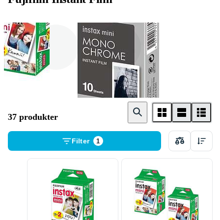
Farge
Monokrom (
svart - hvitt )
37 produkter
Filter
1