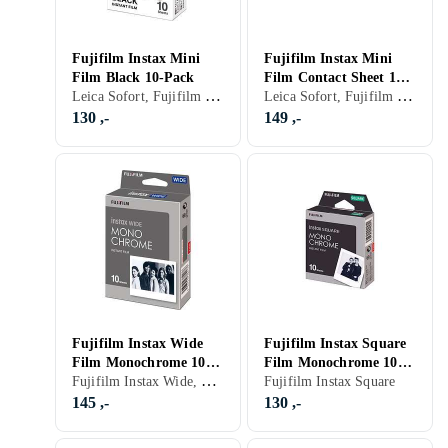
Fujifilm Instax Mini
Fujifilm Instax Mini
Film Black 10-Pack
Film Contact Sheet 10-
Leica Sofort, Fujifilm Instax Mini, Farge
Leica Sofort, Fujifilm Instax Mini, Farge
pack
130 ,-
149 ,-
Fujifilm Instax Wide
Fujifilm Instax Square
Film Monochrome 10-
Film Monochrome 10-
Fujifilm Instax Wide, Monokrom (svart-hvitt)
Pack
pack
Fujifilm Instax Square
145 ,-
130 ,-