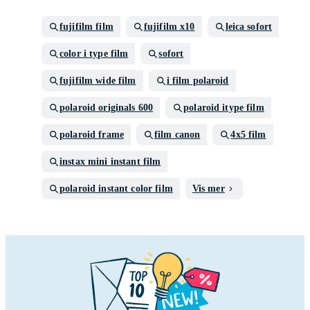
fujifilm film
fujifilm x10
leica sofort
color i type film
sofort
fujifilm wide film
i film polaroid
polaroid originals 600
polaroid itype film
polaroid frame
film canon
4x5 film
instax mini instant film
polaroid instant color film
Vis mer