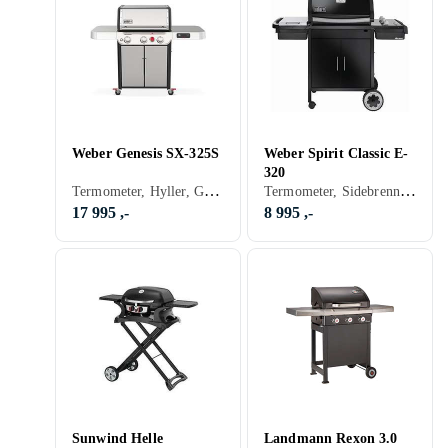
Weber Genesis SX-325S
Weber Spirit Classic E-
320
Termometer, Hyller, Grillvogn, Gassgrill
Termometer, Sidebrennere, Varmerist, Hyller, Skap og skuffer, Stativ/vogn (Inkludert/ innebygget), Grillvogn, Gassgrill
17 995 ,-
8 995 ,-
Sunwind Helle
Landmann Rexon 3.0