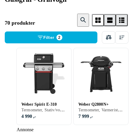
70 produkter
Filter
2
Weber Spirit E-310
Weber Q2800N+
Termometer, Stativ/vogn (Inkludert/ innebygget), Grillvogn, Gassgrill
Termometer, Varmerist, Hyller, Stativ/vogn (Inkludert/ innebygget), Grillvogn, Gassgrill
4 990 ,-
7 999 ,-
Annonse