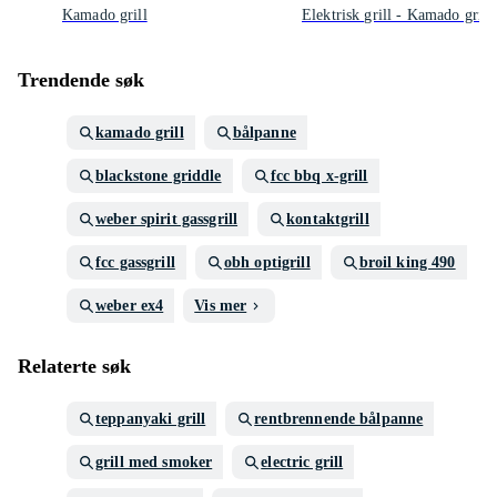
Kamado grill
Elektrisk grill - Kamado grill
Trendende søk
kamado grill
bålpanne
blackstone griddle
fcc bbq x-grill
weber spirit gassgrill
kontaktgrill
fcc gassgrill
obh optigrill
broil king 490
weber ex4
Vis mer
Relaterte søk
teppanyaki grill
rentbrennende bålpanne
grill med smoker
electric grill