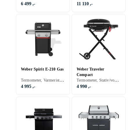
6 499 ,-
11 110 ,-
Weber Spirit E-210 Gas
Weber Traveler
Compact
Termometer, Varmerist, Hyller, Skap og skuffer, Stativ/vogn (Inkludert/ innebygget), Balkong, Grillvogn, Gassgrill
Termometer, Stativ/vogn (Inkludert/ innebygget), Balkong, Grillvogn, Gassgrill
4 995 ,-
4 990 ,-