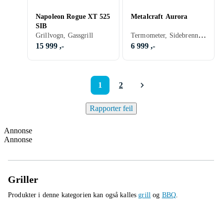
Napoleon Rogue XT 525
Metalcraft Aurora
SIB
Termometer, Sidebrennere, Varmerist, Hyller, Skap og skuffer, Stativ/vogn (Inkludert/ innebygget), Kombinert gass- og kullgrill, Grillvogn, Gassgrill
Grillvogn, Gassgrill
15 999 ,-
6 999 ,-
1
2
Rapporter feil
Annonse
Annonse
Griller
Produkter i denne kategorien kan også kalles
grill
og
BBQ
.