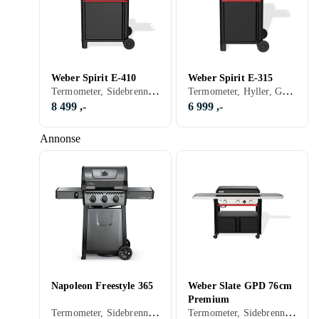
Weber Spirit E-410
Weber Spirit E-315
Termometer, Sidebrennere, Varmerist, Hyller, Stativ/vogn (Inkludert/ innebygget), Grillvogn, Gassgrill
Termometer, Hyller, Grillvogn, Gassgrill
8 499 ,-
6 999 ,-
Annonse
Napoleon Freestyle 365
Weber Slate GPD 76cm
Premium
Termometer, Sidebrennere, Pizza, Grillvogn, Gassgrill
Termometer, Sidebrennere, Varmerist, Hyller, Skap og skuffer, Stativ/vogn (Inkludert/ innebygget), Balkong, Grillvogn, Gassgrill