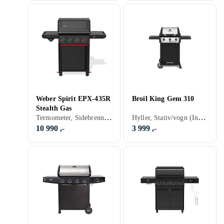
Weber Spirit EPX-435R
Broil King Gem 310
Stealth Gas
Termometer, Sidebrennere, Varmerist, Hyller, Stativ/vogn (Inkludert/ innebygget), Grillvogn, Gassgrill
Hyller, Stativ/vogn (Inkludert/ innebygget), Grillvogn, Gassgrill
10 990 ,-
3 999 ,-