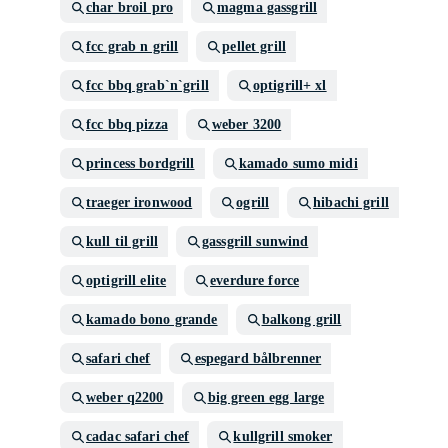
char broil pro
magma gassgrill
fcc grab n grill
pellet grill
fcc bbq grab`n`grill
optigrill+ xl
fcc bbq pizza
weber 3200
princess bordgrill
kamado sumo midi
traeger ironwood
ogrill
hibachi grill
kull til grill
gassgrill sunwind
optigrill elite
everdure force
kamado bono grande
balkong grill
safari chef
espegard bålbrenner
weber q2200
big green egg large
cadac safari chef
kullgrill smoker