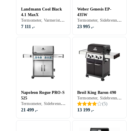
Landmann Cool Black
Weber Genesis EP-
4.1 MaxX
435W
Termometer, Varmerist, Hyller, Skap og skuffer, Uten røyk, Grillvogn, Gassgrill
Termometer, Sidebrennere, Varmerist, Hyller, Skap og skuffer, Stativ/vogn (Inkludert/ innebygget), Balkong, Grillvogn, Gassgrill
7 111 ,-
23 995 ,-
Napoleon Rogue PRO-S
Broil King Baron 490
Termometer, Sidebrennere, Varmerist, Hyller, Skap og skuffer, Stativ/vogn (Inkludert/ innebygget), Grillvogn, Gassgrill
525
Termometer, Sidebrennere, Varmerist, Hyller, Skap og skuffer, Stativ/vogn (Inkludert/ innebygget), Grillvogn, Gassgrill
(
5
)
21 499 ,-
13 199 ,-