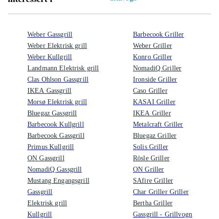
Weber Gassgrill
Barbecook Griller
Weber Elektrisk grill
Weber Griller
Weber Kullgrill
Konro Griller
Landmann Elektrisk grill
NomadiQ Griller
Clas Ohlson Gassgrill
Ironside Griller
IKEA Gassgrill
Caso Griller
Morsø Elektrisk grill
KASAI Griller
Bluegaz Gassgrill
IKEA Griller
Barbecook Kullgrill
Metalcraft Griller
Barbecook Gassgrill
Bluegaz Griller
Primus Kullgrill
Solis Griller
ON Gassgrill
Rösle Griller
NomadiQ Gassgrill
ON Griller
Mustang Engangsgrill
SAfire Griller
Gassgrill
Char Griller Griller
Elektrisk grill
Bertha Griller
Kullgrill
Gassgrill - Grillvogn