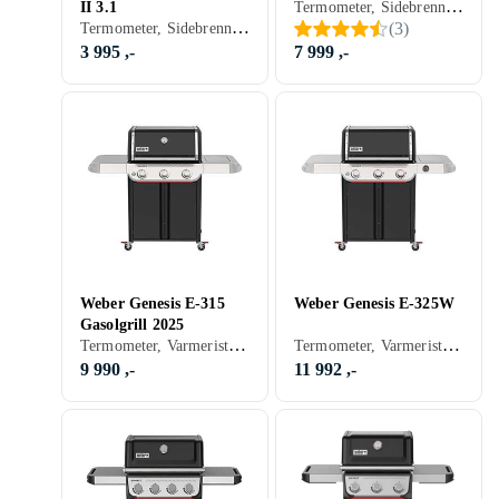
Termometer, Sidebrennere, Hyller, Pizza, Grillvogn, Gassgrill
II 3.1
Termometer, Sidebrennere, Varmerist, Hyller, Stativ/vogn (Inkludert/ innebygget), Pizza, Grillvogn, Gassgrill
(
3
)
3 995 ,-
7 999 ,-
Weber Genesis E-315
Weber Genesis E-325W
Gasolgrill 2025
Termometer, Varmerist, Skap og skuffer, Stativ/vogn (Inkludert/ innebygget), Grillvogn, Gassgrill
Termometer, Varmerist, Hyller, Grillvogn, Gassgrill
9 990 ,-
11 992 ,-