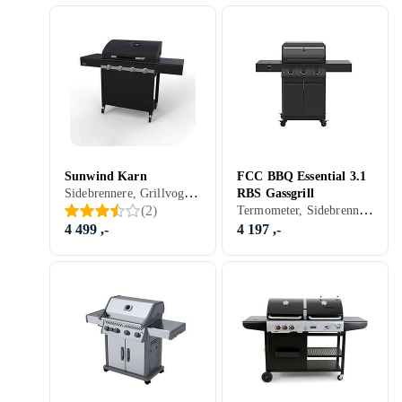
Sunwind Karn
FCC BBQ Essential 3.1
Sidebrennere, Grillvogn, Gassgrill
RBS Gassgrill
Termometer, Sidebrennere, Varmerist, Skap og skuffer, Til røyking, Grillvogn, Gassgrill
(
2
)
4 499 ,-
4 197 ,-