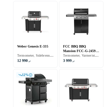
Weber Genesis E-335
FCC BBQ BBQ
Mansion FCC-G-24595-
Termometer, Sidebrennere, Hyller, Skap og skuffer, Grillvogn, Gassgrill
Termometer, Varmerist, Hyller, Stativ/vogn (Inkludert/ innebygget), Balkong, Grillvogn, Gassgrill
30
12 990 ,-
3 999 ,-
12%