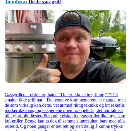
Topplista:
Beste gassgrill
Gassgrillen – elsket og hatet. "Det er ikke ekte grilling!" "Det
smaker ikke grillmat!" De negative kommentarene er mange, men
de som virkelig kan dette, vet at med riktig teknikk og litt røkeflis
merker ikke engang ekspertene noen forskjell. Ja, det har faktisk
blitt gjort blindtester. Personlig elsker jeg gassgriller like mye som
kullgriller. Begge kan ta deg til samme sluttresultat, bare med ulik
reisetid. Og noen ganger er det rett og slett deilig å kunne trykke