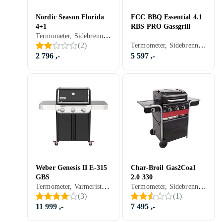
Nordic Season Florida
FCC BBQ Essential 4.1
4+1
RBS PRO Gassgrill
Termometer, Sidebrennere, Varmerist, Stativ/vogn (Inkludert/ innebygget), Balkong, Grillvogn, Gassgrill
Termometer, Sidebrennere, Varmerist, Skap og skuffer, Til røyking, Grillvogn, Gassgrill
(
2
)
2 796 ,-
5 597 ,-
Weber Genesis II E-315
Char-Broil Gas2Coal
GBS
2.0 330
Termometer, Varmerist, Hyller, Stativ/vogn (Inkludert/ innebygget), Grillvogn, Gassgrill
Termometer, Sidebrennere, Varmerist, Hyller, Skap og skuffer, Stativ/vogn (Inkludert/ innebygget), Grillvogn, Gassgrill
(
3
)
(
1
)
11 999 ,-
7 495 ,-