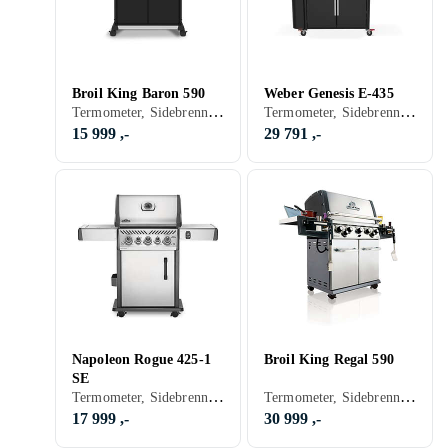
Broil King Baron 590
Weber Genesis E-435
Termometer, Sidebrennere, Hyller, Skap og skuffer, Stativ/vogn (Inkludert/ innebygget), Pizza, Grillvogn, Gassgrill
Termometer, Sidebrennere, Hyller, Grillvogn, Gassgrill
15 999 ,-
29 791 ,-
Napoleon Rogue 425-1
Broil King Regal 590
SE
Termometer, Sidebrennere, Varmerist, Grillvogn, Gassgrill
Termometer, Sidebrennere, Stativ/vogn (Inkludert/ innebygget), Grillvogn, Gassgrill
17 999 ,-
30 999 ,-