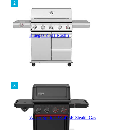
2
Bluegaz Z501 Rostfri
3
Weber Spirit EPX-435R Stealth Gas