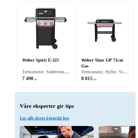
Weber Spirit E-325
Weber Slate GP 71cm
Gas
Termometer, Sidebrennere, Varmerist, Hyller, Skap og skuffer, Stativ/vogn (Inkludert/ innebygget), Balkong, Grillvogn, Gassgrill
Termometer, Hyller, Stativ/vogn (Inkludert/ innebygget), Grillvogn, Gassgrill
7 490 ,-
8 815 ,-
Våre eksperter gir tips
Les alle deres kjøpråd her