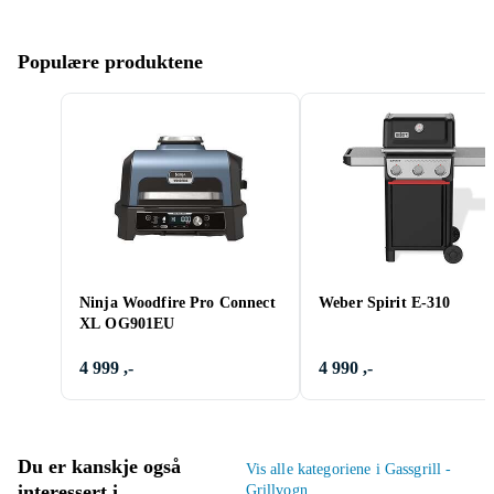
Populære produktene
Ninja Woodfire Pro Connect
Weber Spirit E-310
XL OG901EU
4 999 ,-
4 990 ,-
Du er kanskje også
Vis alle kategoriene i Gassgrill -
interessert i
Grillvogn