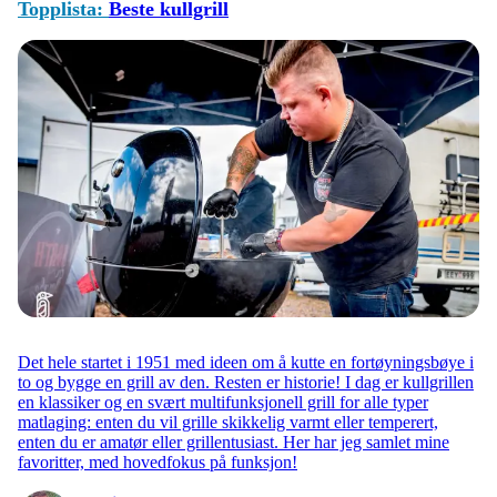
Topplista:
Beste kullgrill
Det hele startet i 1951 med ideen om å kutte en fortøyningsbøye i
to og bygge en grill av den. Resten er historie! I dag er kullgrillen
en klassiker og en svært multifunksjonell grill for alle typer
matlaging: enten du vil grille skikkelig varmt eller temperert,
enten du er amatør eller grillentusiast. Her har jeg samlet mine
favoritter, med hovedfokus på funksjon!