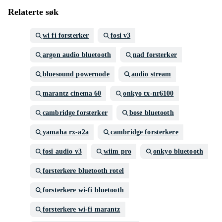
Relaterte søk
wi fi forsterker
fosi v3
argon audio bluetooth
nad forsterker
bluesound powernode
audio stream
marantz cinema 60
onkyo tx-nr6100
cambridge forsterker
bose bluetooth
yamaha rx-a2a
cambridge forsterkere
fosi audio v3
wiim pro
onkyo bluetooth
forsterkere bluetooth rotel
forsterkere wi-fi bluetooth
forsterkere wi-fi marantz