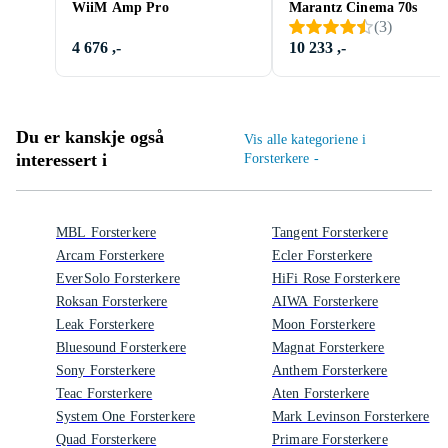
WiiM Amp Pro
Marantz Cinema 70s
(
3
)
4 676 ,-
10 233 ,-
Du er kanskje også
Vis alle kategoriene i
interessert i
Forsterkere -
MBL Forsterkere
Tangent Forsterkere
Arcam Forsterkere
Ecler Forsterkere
EverSolo Forsterkere
HiFi Rose Forsterkere
Roksan Forsterkere
AIWA Forsterkere
Leak Forsterkere
Moon Forsterkere
Bluesound Forsterkere
Magnat Forsterkere
Sony Forsterkere
Anthem Forsterkere
Teac Forsterkere
Aten Forsterkere
System One Forsterkere
Mark Levinson Forsterkere
Quad Forsterkere
Primare Forsterkere