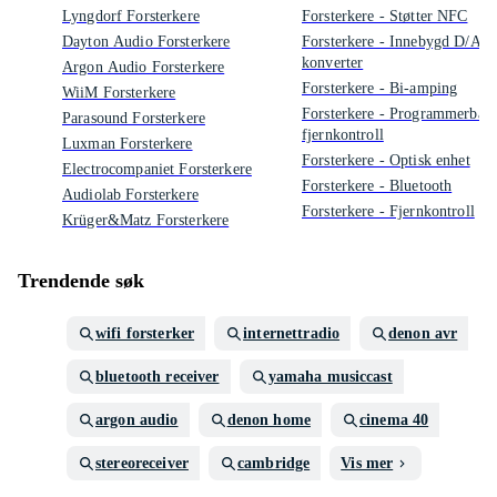
Lyngdorf Forsterkere
Forsterkere - Støtter NFC
Dayton Audio Forsterkere
Forsterkere - Innebygd D/A-
konverter
Argon Audio Forsterkere
Forsterkere - Bi-amping
WiiM Forsterkere
Forsterkere - Programmerbar
Parasound Forsterkere
fjernkontroll
Luxman Forsterkere
Forsterkere - Optisk enhet
Electrocompaniet Forsterkere
Forsterkere - Bluetooth
Audiolab Forsterkere
Forsterkere - Fjernkontroll
Krüger&Matz Forsterkere
Trendende søk
wifi forsterker
internettradio
denon avr
bluetooth receiver
yamaha musiccast
argon audio
denon home
cinema 40
stereoreceiver
cambridge
Vis mer