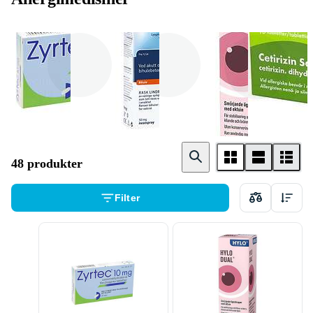
Zyrtec
Physiomer
Hylo - Dual
48 produkter
Filter