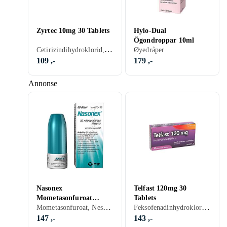
Zyrtec 10mg 30 Tablets
Hylo-Dual
Ögondroppar 10ml
Cetirizindihydroklorid, Tablett
Øyedråper
109 ,-
179 ,-
Annonse
Nasonex
Telfast 120mg 30
Mometasonfuroat
Tablets
Mometasonfuroat, Nesespray
Feksofenadinhydroklorid, Tablett
Nesespray 60 Doser
147 ,-
143 ,-