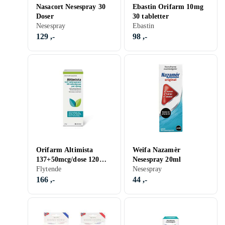
Nasacort Nesespray 30
Ebastin Orifarm 10mg
Doser
30 tabletter
Nesespray
Ebastin
129 ,-
98 ,-
Orifarm Altimista
Weifa Nazamèr
137+50mcg/dose 120
Nesespray 20ml
doser Nesespray
Flytende
Nesespray
166 ,-
44 ,-