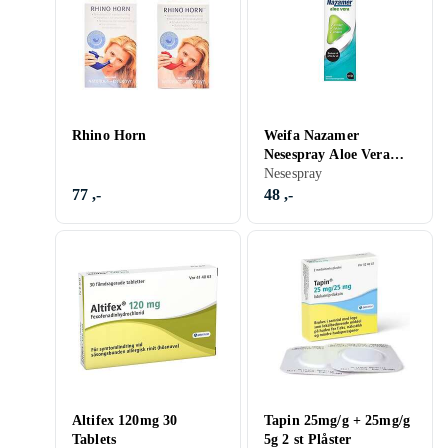
Rhino Horn
Weifa Nazamer
Nesespray Aloe Vera
20ml
Nesespray
77 ,-
48 ,-
Altifex 120mg 30
Tapin 25mg/g + 25mg/g
Tablets
5g 2 st Plåster