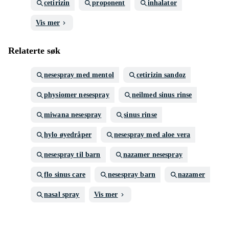
cetirizin
proponent
inhalator
Vis mer
Relaterte søk
nesespray med mentol
cetirizin sandoz
physiomer nesespray
neilmed sinus rinse
miwana nesespray
sinus rinse
hylo øyedråper
nesespray med aloe vera
nesespray til barn
nazamer nesespray
flo sinus care
nesespray barn
nazamer
nasal spray
Vis mer