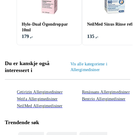
Hylo-Dual Ögondroppar
NeilMed Sinus Rinse refil
10ml
179 ,-
135 ,-
Du er kanskje også
Vis alle kategoriene i
interessert i
Allergimedisiner
Cetirizin Allergimedisiner
Renässans Allergimedisiner
Weifa Allergimedisiner
Bentrio Allergimedisiner
NeilMed Allergimedisiner
Trendende søk