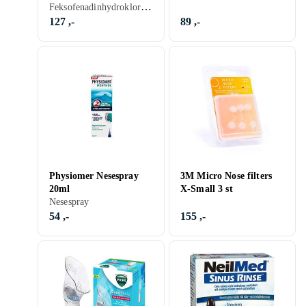
Feksofenadinhydroklorid, Tablett
127 ,-
89 ,-
Physiomer Nesespray
3M Micro Nose filters
20ml
X-Small 3 st
Nesespray
54 ,-
155 ,-