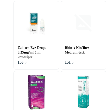
Zaditen Eye Drops
Rhinix Näsfilter
0.25mg/ml 5ml
Medium 6stk
Øyedråper
153 ,-
151 ,-