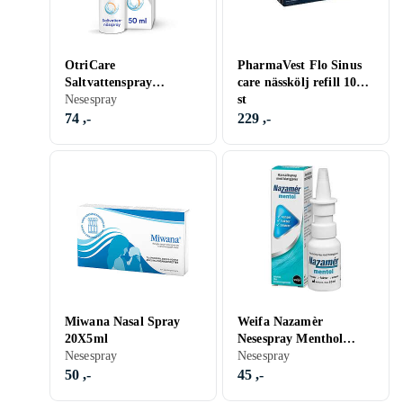
OtriCare
PharmaVest Flo Sinus
Saltvattenspray
care nässkölj refill 100
Barn&Bebis 50ml
Nesespray
st
74 ,-
229 ,-
Miwana Nasal Spray
Weifa Nazamèr
20X5ml
Nesespray Menthol
Nesespray
20ml
Nesespray
50 ,-
45 ,-