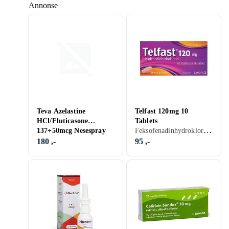
Annonse
Teva Azelastine
Telfast 120mg 10
HCl/Fluticasone
Tablets
Feksofenadinhydroklorid, Tablett
137+50mcg Nesespray
120 doser
180 ,-
95 ,-