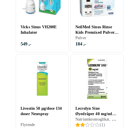
Vicks Sinus VH200E
NeilMed Sinus Rinse
Inhalator
Kids Premixed Pulver
60stk
Pulver
549 ,-
184 ,-
Livostin 50 µg/dose 134
Lecrolyn Sine
doser Nesespray
Øyedråper 40 mg/ml
Natriumkromoglikat, Øyedråper
mg/ml 5ml
(
1
)
Flytende