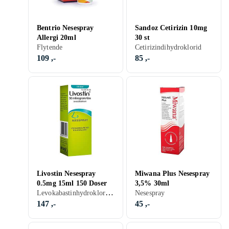
Bentrio Nesespray
Sandoz Cetirizin 10mg
Allergi 20ml
30 st
Flytende
Cetirizindihydroklorid
109 ,-
85 ,-
Livostin Nesespray
Miwana Plus Nesespray
0.5mg 15ml 150 Doser
3,5% 30ml
Levokabastinhydroklorid, Nesespray
Nesespray
147 ,-
45 ,-