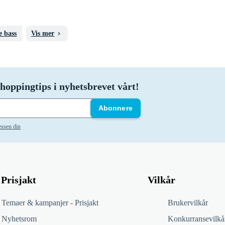
e bass
Vis mer
hoppingtips i nyhetsbrevet vårt!
Abonnere
essen din
Prisjakt
Vilkår
Temaer & kampanjer - Prisjakt
Brukervilkår
Nyhetsrom
Konkurransevilkå