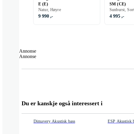
E (E)
SM (CE)
Natur, Høyre
Sunburst, Sor
9 990 ,-
4 995 ,-
Annonse
Annonse
Du er kanskje også interessert i
Dimavery Akustisk bass
ESP Akustisk 