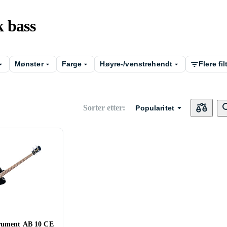
 bass
Mønster
Farge
Høyre-/venstrehendt
Flere fil
Sorter etter
:
Popularitet
rument AB 10 CE