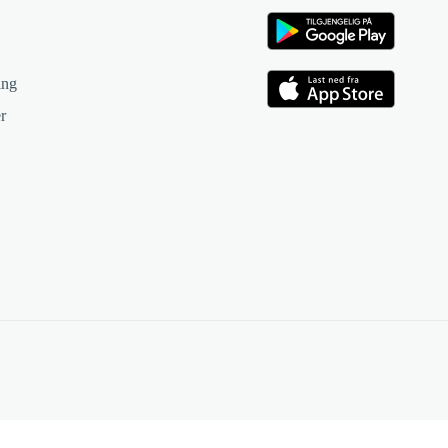
ing
r