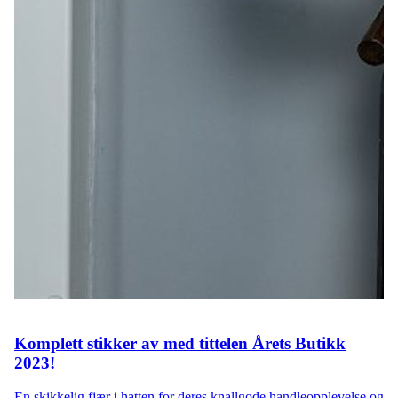
Komplett stikker av med tittelen Årets Butikk
2023!
En skikkelig fjær i hatten for deres knallgode handleopplevelse og