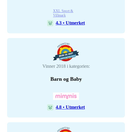
XXL Sport &
Villmark
4.3
•
Utmerket
Vinner 2018 i kategorien:
Barn og Baby
4.8
•
Utmerket