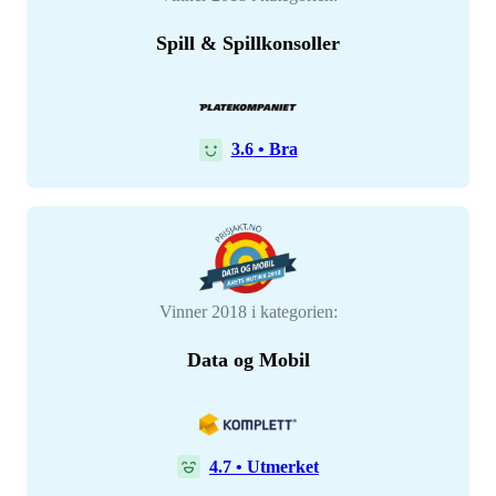
Spill & Spillkonsoller
3.6
•
Bra
Vinner 2018 i kategorien:
Data og Mobil
4.7
•
Utmerket