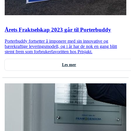
Årets Fraktselskap 2023 går til Porterbuddy
Porterbuddy fortsetter å imponere med sin innovative og
bærekraftige leveringsmodell, og i år har de nok en gang blitt
stemt frem som forbrukerfavoritten hos Prisjakt.
Les mer