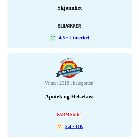
Skjønnhet
4.5
•
Utmerket
Vinner 2018 i kategorien:
Apotek og Helsekost
2.4
•
OK