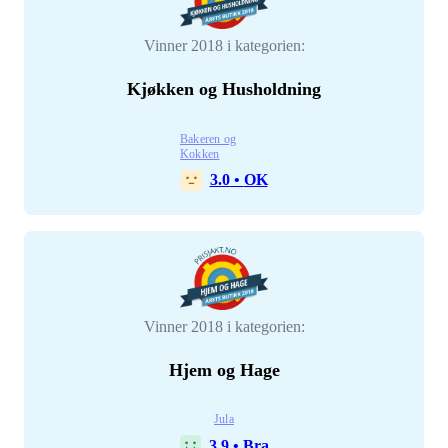
Vinner 2018 i kategorien:
Kjøkken og Husholdning
Bakeren og
Kokken
3.0
•
OK
Vinner 2018 i kategorien:
Hjem og Hage
Jula
3.9
•
Bra