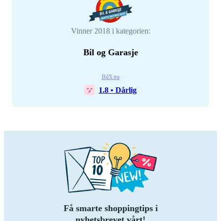
Vinner 2018 i kategorien:
Bil og Garasje
BilXtra
1.8
•
Dårlig
Få smarte shoppingtips i
nyhetsbrevet vårt!