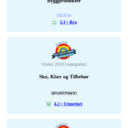
Byggprodukter
Obs Bygg
3.3
•
Bra
Vinner 2018 i kategorien:
Sko, Klær og Tilbehør
4.2
•
Utmerket