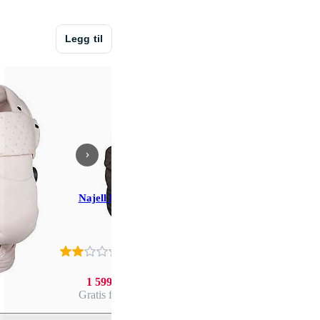
Legg til
Najell Rise
Stokke Li
1.8
(
1
)
1 599 ,-
1 349 ,-
Gratis frakt
Gratis fra