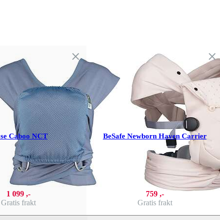
ose Caboo NCT
BeSafe Newborn Haven Carrier
1 099 ,-
759 ,-
Gratis frakt
Gratis frakt