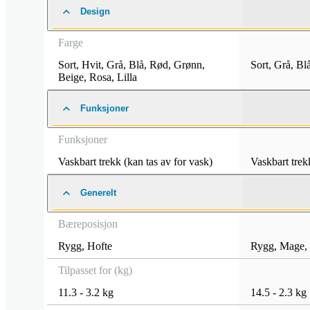
Design
Farge
Sort
,
Hvit
,
Grå
,
Blå
,
Rød
,
Grønn
,
Sort
,
Grå
,
Bl
Beige
,
Rosa
,
Lilla
Funksjoner
Funksjoner
Vaskbart trekk (kan tas av for vask)
Vaskbart trek
Generelt
Bæreposisjon
Rygg
,
Hofte
Rygg
,
Mage
,
Tilpasset for (kg)
11.3 - 3.2 kg
14.5 - 2.3 kg