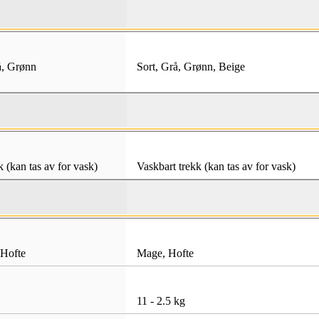
å
,
Grønn
Sort
,
Grå
,
Grønn
,
Beige
k (kan tas av for vask)
Vaskbart trekk (kan tas av for vask)
Hofte
Mage
,
Hofte
11 - 2.5 kg