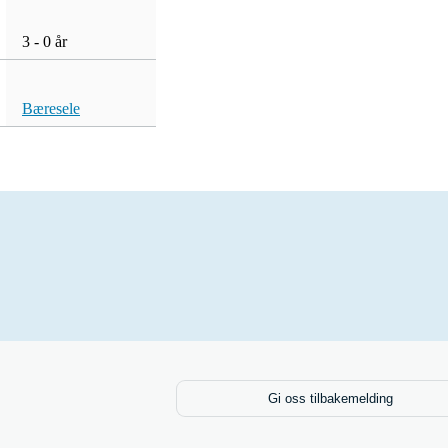
3 - 0 år
3 - 0 år
Bæresele
Bæresele
Gi oss tilbakemelding