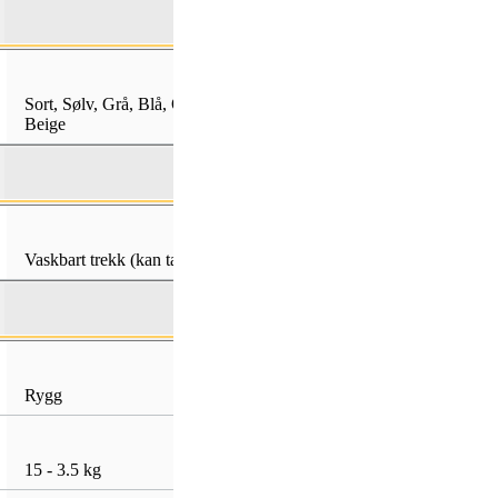
Sort
,
Sølv
,
Grå
,
Blå
,
Oransje
,
Grønn
,
Sort
,
Hvit
,
Grå
,
Brun
,
Beige
Grønn
,
Beige
,
Lilla
Vaskbart trekk (kan tas av for vask)
Rygg
Rygg
,
Mage
,
Hofte
15 - 3.5 kg
15 - 3.2 kg