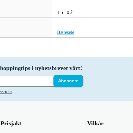
1.5 - 0 år
Bæresele
hoppingtips i nyhetsbrevet vårt!
Abonnere
essen din
Prisjakt
Vilkår