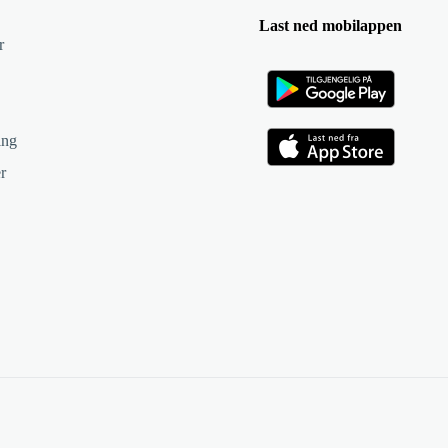
Last ned mobilappen
r
ing
r