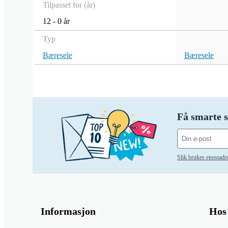
Tilpasset for (år)
12 - 0 år
Typ
Bæresele
Bæresele
Få smarte s
Slik brukes epostadr
Informasjon
Hos 