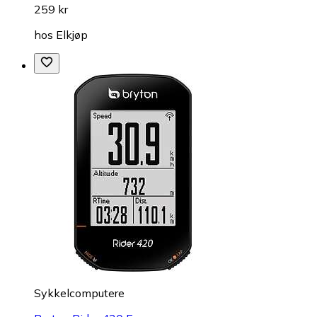
259 kr
hos
Elkjøp
Sykkelcomputere