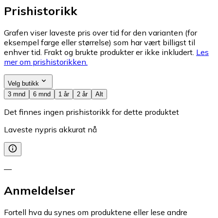
Prishistorikk
Grafen viser laveste pris over tid for den varianten (for
eksempel farge eller størrelse) som har vært billigst til
enhver tid. Frakt og brukte produkter er ikke inkludert.
Les
mer om prishistorikken.
Velg butikk
3 mnd
6 mnd
1 år
2 år
Alt
Det finnes ingen prishistorikk for dette produktet
Laveste nypris akkurat nå
—
Anmeldelser
Fortell hva du synes om produktene eller lese andre