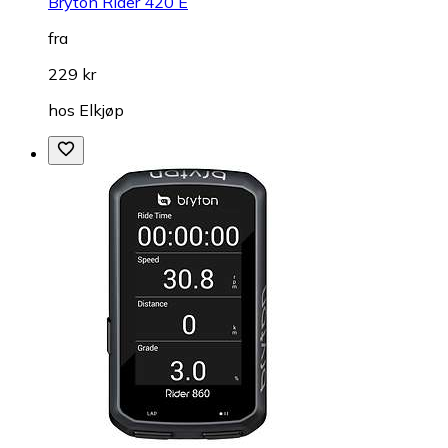
Bryton Rider 420 E
fra
229 kr
hos
Elkjøp