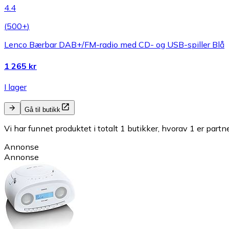
4.4
(
500+
)
Lenco Bærbar DAB+/FM-radio med CD- og USB-spiller Blå
1 265 kr
I lager
Gå til butikk
Vi har funnet produktet i totalt 1 butikker, hvorav 1 er partn
Annonse
Annonse