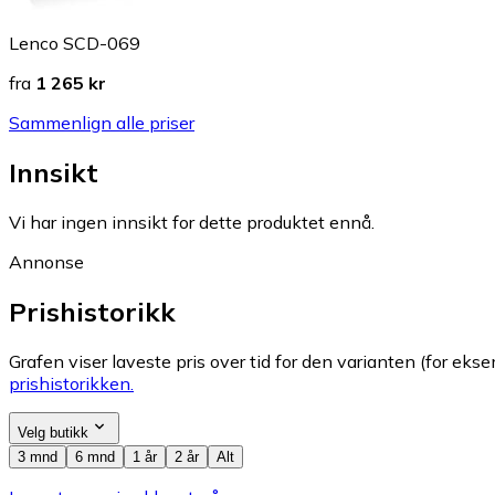
Lenco SCD-069
fra
1 265 kr
Sammenlign alle priser
Innsikt
Vi har ingen innsikt for dette produktet ennå.
Annonse
Prishistorikk
Grafen viser laveste pris over tid for den varianten (for eksem
prishistorikken.
Velg butikk
3 mnd
6 mnd
1 år
2 år
Alt