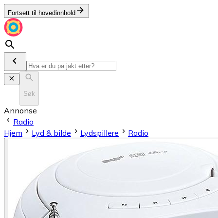
Fortsett til hovedinnhold
Søk
Annonse
Radio
Hjem
Lyd & bilde
Lydspillere
Radio