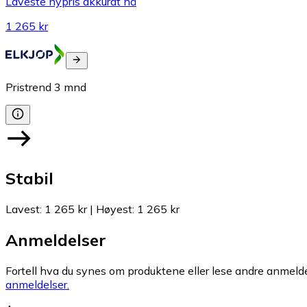
Laveste nypris akkurat nå
1 265 kr
Pristrend
3
mnd
Stabil
Lavest
:
1 265 kr
|
Høyest
:
1 265 kr
Anmeldelser
Fortell hva du synes om produktene eller lese andre anmeldel
anmeldelser.