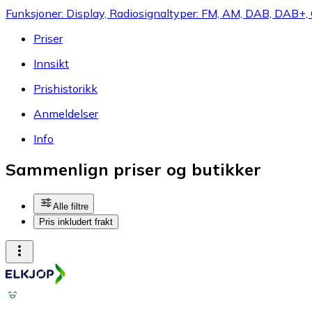
Funksjoner: Display, Radiosignaltyper: FM, AM, DAB, DAB+, 
Priser
Innsikt
Prishistorikk
Anmeldelser
Info
Sammenlign priser og butikker
Alle filtre
Pris inkludert frakt