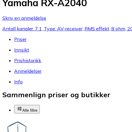
Yamaha RX-A2040
Skriv en anmeldelse
Antall kanaler: 7.1, Type: AV-receiver, RMS effekt, 8 ohm, 
Priser
Innsikt
Prishistorikk
Anmeldelser
Info
Sammenlign priser og butikker
Alle filtre