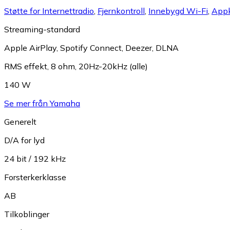
Støtte for Internettradio
,
Fjernkontroll
,
Innebygd Wi-Fi
,
Appk
Streaming-standard
Apple AirPlay
,
Spotify Connect
,
Deezer
,
DLNA
RMS effekt, 8 ohm, 20Hz-20kHz (alle)
140 W
Se mer från Yamaha
Generelt
D/A for lyd
24 bit / 192 kHz
Forsterkerklasse
AB
Tilkoblinger