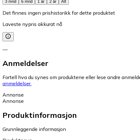
3 mnd
6 mnd
1 år
2 år
Alt
Det finnes ingen prishistorikk for dette produktet
Laveste nypris akkurat nå
—
Anmeldelser
Fortell hva du synes om produktene eller lese andre anmeldel
anmeldelser.
Annonse
Annonse
Produktinformasjon
Grunnleggende informasjon