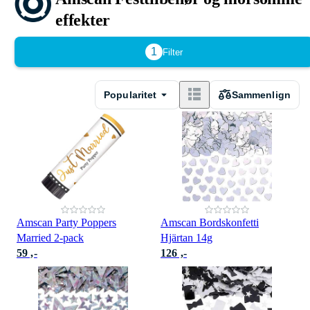
effekter
1
Filter
Popularitet
Sammenlign
Amscan Party Poppers
Amscan Bordskonfetti
Married 2-pack
Hjärtan 14g
59 ,-
126 ,-