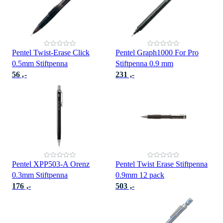
Pentel Twist-Erase Click
Pentel Graph1000 For Pro
0.5mm Stiftpenna
Stiftpenna 0.9 mm
56 ,-
231 ,-
Pentel XPP503-A Orenz
Pentel Twist Erase Stiftpenna
0.3mm Stiftpenna
0.9mm 12 pack
176 ,-
503 ,-