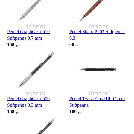
Pentel GraphGear 510
Pentel Sharp P203 Stiftpenna
Stiftpenna 0.7 mm
0,3
108 ,-
90 ,-
Pentel GraphGear 500
Pentel Twist-Erase III 0.5mm
Stiftpenna 0.3 mm
Stiftpenna
108 ,-
109 ,-