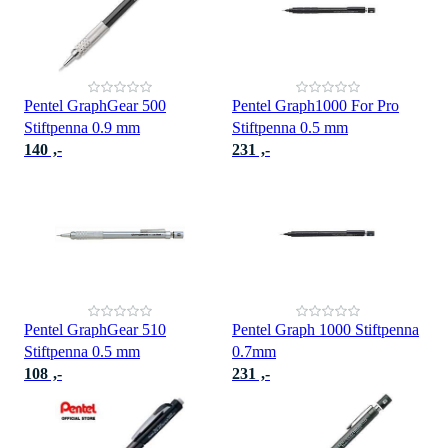
Pentel GraphGear 500
Pentel Graph1000 For Pro
Stiftpenna 0.9 mm
Stiftpenna 0.5 mm
140 ,-
231 ,-
Pentel GraphGear 510
Pentel Graph 1000 Stiftpenna
Stiftpenna 0.5 mm
0.7mm
108 ,-
231 ,-