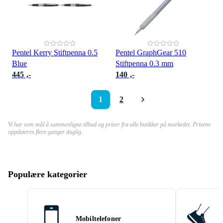
Pentel Kerry Stiftpenna 0.5
Pentel GraphGear 510
Blue
Stiftpenna 0.3 mm
445 ,-
140 ,-
1
2
Vi har som mål å sammenligne tilbud og priser fra alle butikker på markedet. Prisene
oppdateres flere ganger daglig.
Populære kategorier
Mobiltelefoner