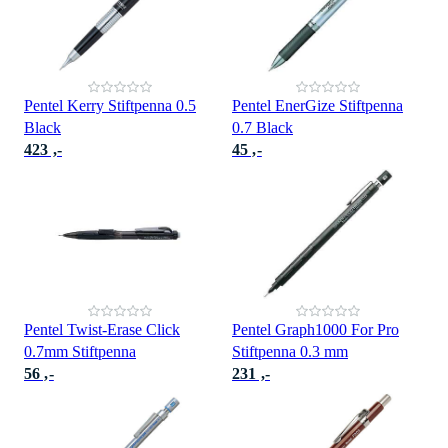
Pentel Kerry Stiftpenna 0.5
Pentel EnerGize Stiftpenna
Black
0.7 Black
423 ,-
45 ,-
Pentel Twist-Erase Click
Pentel Graph1000 For Pro
0.7mm Stiftpenna
Stiftpenna 0.3 mm
56 ,-
231 ,-