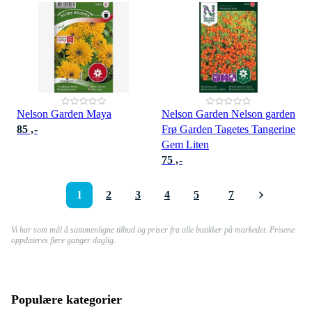
Nelson Garden Maya
Nelson Garden Nelson garden
85 ,-
Frø Garden Tagetes Tangerine
Gem Liten
75 ,-
1
2
3
4
5
7
Vi har som mål å sammenligne tilbud og priser fra alle butikker på markedet. Prisene
oppdateres flere ganger daglig.
Populære kategorier