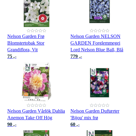
Nelson Garden Frø
Nelson Garden NELSON
Blomstertobak Stor
GARDEN Forglemmegei
Grandiflora, Vit
Lord Nelson Blue Ball, Blå
75 ,-
779 ,-
Nelson Garden Vårlök Dahlia
Nelson Garden Duftærter
Anemon Take Off Hög
'Bijou' mix frø
90 ,-
60 ,-