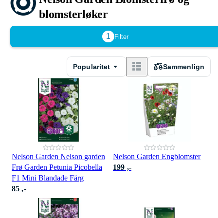
blomsterløker
1
Filter
Popularitet
Sammenlign
Nelson Garden Nelson garden
Nelson Garden Engblomster
Frø Garden Petunia Picobella
199 ,-
F1 Mini Blandade Färg
85 ,-