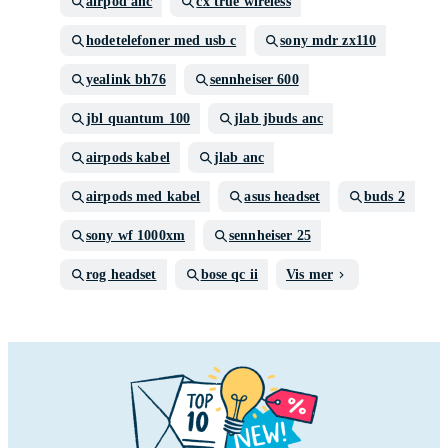
airpod anc
cx true wireless
hodetelefoner med usb c
sony mdr zx110
yealink bh76
sennheiser 600
jbl quantum 100
jlab jbuds anc
airpods kabel
jlab anc
airpods med kabel
asus headset
buds 2
sony wf 1000xm
sennheiser 25
rog headset
bose qc ii
Vis mer