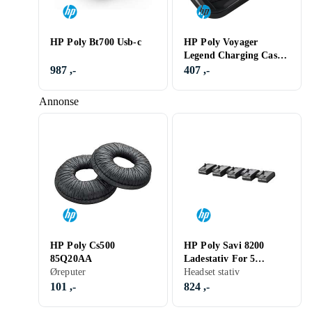
HP Poly Bt700 Usb-c
HP Poly Voyager
Legend Charging Case
+USB-A Cable
987 ,-
407 ,-
(784Q4AA)
Annonse
HP Poly Cs500
HP Poly Savi 8200
85Q20AA
Ladestativ For 5
Øreputer
Enheter
Headset stativ
101 ,-
824 ,-