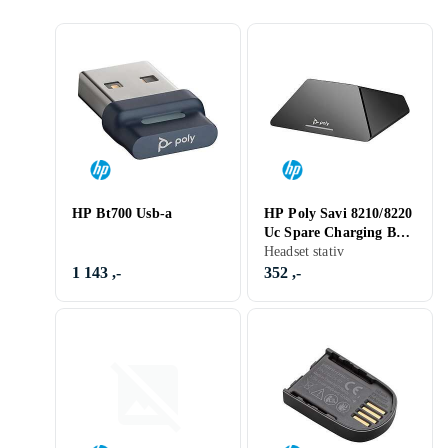
HP Bt700 Usb-a
HP Poly Savi 8210/8220
Uc Spare Charging Base
Svart Stativ Till
Headset stativ
Headset
1 143 ,-
352 ,-