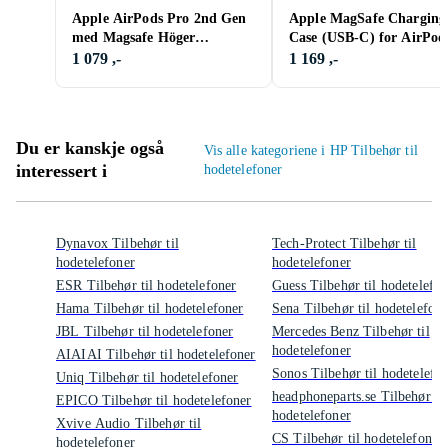
Apple AirPods Pro 2nd Gen
Apple MagSafe Charging
med Magsafe Höger
Case (USB‑C) for AirPod
Ersättningsdel
Pro (2nd generation)
1 079 ,-
1 169 ,-
Du er kanskje også
Vis alle kategoriene i HP Tilbehør til
interessert i
hodetelefoner
Dynavox Tilbehør til
Tech-Protect Tilbehør til
hodetelefoner
hodetelefoner
ESR Tilbehør til hodetelefoner
Guess Tilbehør til hodetelefon
Hama Tilbehør til hodetelefoner
Sena Tilbehør til hodetelefone
JBL Tilbehør til hodetelefoner
Mercedes Benz Tilbehør til
hodetelefoner
AIAIAI Tilbehør til hodetelefoner
Sonos Tilbehør til hodetelefo
Uniq Tilbehør til hodetelefoner
headphoneparts.se Tilbehør til
EPICO Tilbehør til hodetelefoner
hodetelefoner
Xvive Audio Tilbehør til
CS Tilbehør til hodetelefoner
hodetelefoner