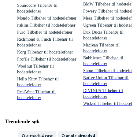
BMW Tilbehør til hodetelefon
Soundcore Tilbehør til
hodetelefoner
Powery Tilbehør til hodetelef
Mondo Tilbehør til hodetelefoner
Meze Tilbehør til hodetelefon
itskins Tilbehør til hodetelefoner
Ugreen Tilbehør til hodetelef
Puro Tilbehør til hodetelefoner
Dux Ducis Tilbehør til
hodetelefoner
Richmond & Finch Tilbehør til
hodetelefoner
Maclean Tilbehør til
hodetelefoner
Korg Tilbehør til hodetelefoner
Bubblebee Tilbehør til
Profile Tilbehør til hodetelefoner
hodetelefoner
Woolnut Tilbehør til
Snom Tilbehør til hodetelefon
hodetelefoner
Native Union Tilbehør til
Hello Kitty Tilbehør til
hodetelefoner
hodetelefoner
DIVINUS Tilbehør til
RealWear Tilbehør til
hodetelefoner
hodetelefoner
Wicked Tilbehør til hodetelef
Trendende søk
airpods 4 case
apple airpods 4