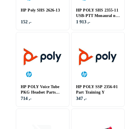
HP Poly SHS 2626-13
HP POLY SHS 2355-11
USB-PTT Monaural no
Serial TAA
152 ,-
1 913 ,-
HP POLY Voice Tube
HP POLY SSP 2356-01
PKG Headset Parts
Part Training Y
Star Set Mirage and
714 ,-
347 ,-
Supra (10 Pieces)