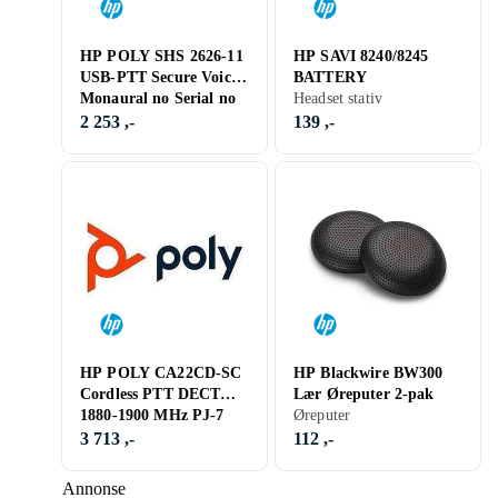
HP POLY SHS 2626-11
HP SAVI 8240/8245
USB-PTT Secure Voice
BATTERY
Monaural no Serial no
Headset stativ
PTT Selectable TA
2 253 ,-
139 ,-
HP POLY CA22CD-SC
HP Blackwire BW300
Cordless PTT DECT
Lær Øreputer 2-pak
1880-1900 MHz PJ-7
Øreputer
3 713 ,-
112 ,-
Annonse