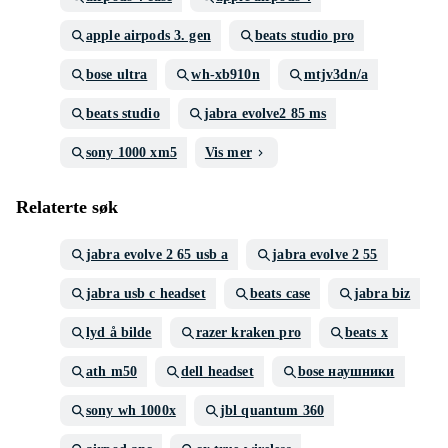
apple airpods 3. gen
beats studio pro
bose ultra
wh-xb910n
mtjv3dn/a
beats studio
jabra evolve2 85 ms
sony 1000 xm5
Vis mer
Relaterte søk
jabra evolve 2 65 usb a
jabra evolve 2 55
jabra usb c headset
beats case
jabra biz
lyd å bilde
razer kraken pro
beats x
ath m50
dell headset
bose наушники
sony wh 1000x
jbl quantum 360