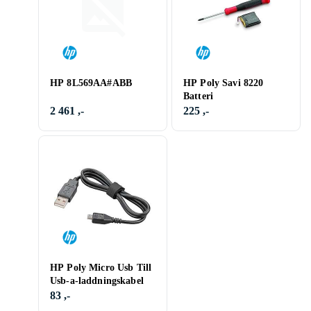
HP 8L569AA#ABB
HP Poly Savi 8220
Batteri
2 461 ,-
225 ,-
HP Poly Micro Usb Till
Usb-a-laddningskabel
83 ,-