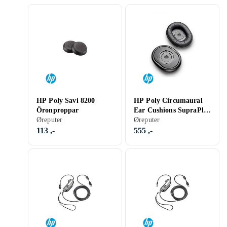
HP Poly Savi 8200
HP Poly Circumaural
Öronproppar
Ear Cushions SupraPlus
Øreputer
8PO8K6Q2AAAC3
Øreputer
113 ,-
555 ,-