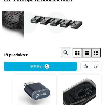
Øreputer
Headset stativ
19 produkter
Filter
1