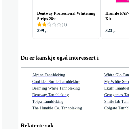
Dentway Professional Whitening
Hismile PAP+
Strips 28st
Kit
(
1
)
399 ,-
323 ,-
Du er kanskje også interessert i
Alpine Tannbleking
White Glo Tan
ConfidentSmile Tannbleking
My White Secr
Beaming White Tannbleking
Ekulf Tannble
Dentway Tannbleking
Georganics Ta
Tołpa Tannbleking
Smile lab Tan
The Humble Co. Tannbleking
Colgate Tannb
Relaterte søk