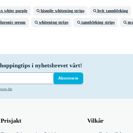
ax white purple
hismile whitening strips
hvit tannbleking
luronic serum
whitening strips
tannbleking strips
mu
hoppingtips i nyhetsbrevet vårt!
Abonnere
essen din
Prisjakt
Vilkår