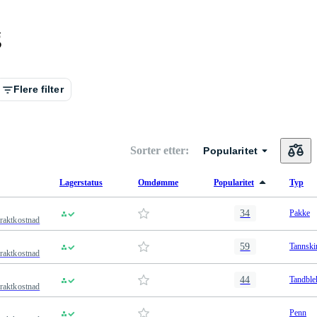
g
Flere filter
Sorter etter
:
Popularitet
Lagerstatus
Omdømme
Popularitet
Typ
34
Pakke
fraktkostnad
59
Tannski
fraktkostnad
44
Tandble
fraktkostnad
Penn