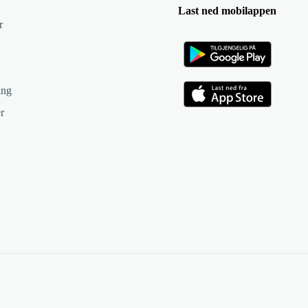
Last ned mobilappen
r
ing
r