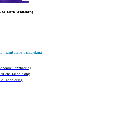
V34 Teeth Whitening
Dentaworks Teeth Whitening
Dent
Strips 28 pcs
Gel 
379 ,-
323 
 ConfidentSmile Tannbleking
e Smile Tannbleking
fiDent Tannbleking
le Tannbleking