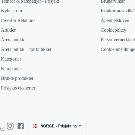
Temaer & kampanjer - Prisjakt
Brukervilkår
Nyhetsrom
Konkurransevilkå
Investor Relations
Åpenhetsloven
Artikler
Cookiepolicy
Årets butikk
Personvernerklær
Årets butikk – for butikker
Cookieinnstillinge
Kategorier
Kampanjer
Brukte produkter
Prisjakts eksperter
NORGE
-
Prisjakt.no
 AS