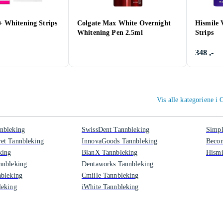
 Whitening Strips
Colgate Max White Overnight
Hismile 
Whitening Pen 2.5ml
Strips
348 ,-
Vis alle kategoriene i
nbleking
SwissDent Tannbleking
Simpl
et Tannbleking
InnovaGoods Tannbleking
Becon
king
BlanX Tannbleking
Hismi
nnbleking
Dentaworks Tannbleking
nbleking
Cmiile Tannbleking
leking
iWhite Tannbleking