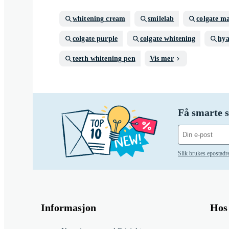
whitening cream
smilelab
colgate m
colgate purple
colgate whitening
hya
teeth whitening pen
Vis mer
Få smarte s
Slik brukes epostadr
Informasjon
Hos 