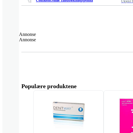
ConfidentSmile Tandblekningspenna
Ukjent 
Annonse
Annonse
Populære produktene