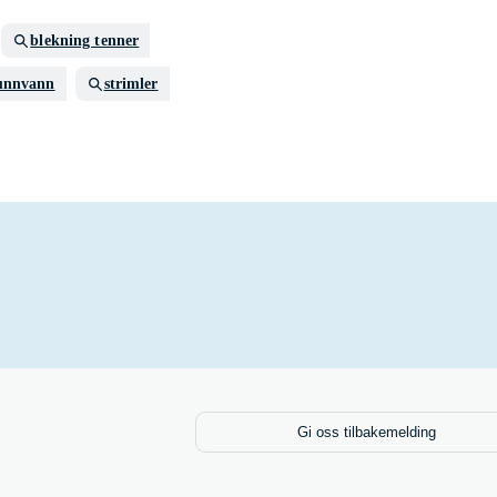
blekning tenner
nnvann
strimler
Gi oss tilbakemelding