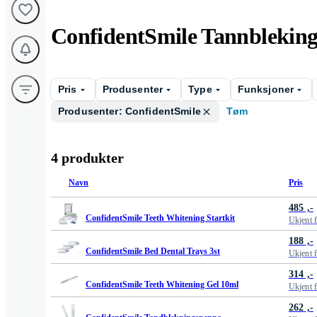
ConfidentSmile Tannblekin
Pris
Produsenter
Type
Funksjoner
Produsenter: ConfidentSmile
Tøm
4 produkter
Navn
Pris
485 ,-
ConfidentSmile Teeth Whitening Startkit
Ukjent 
188 ,-
ConfidentSmile Bed Dental Trays 3st
Ukjent 
314 ,-
ConfidentSmile Teeth Whitening Gel 10ml
Ukjent 
262 ,-