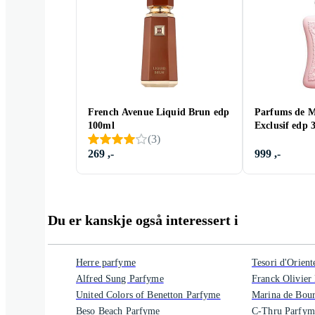
French Avenue Liquid Brun edp
Parfums de M
100ml
Exclusif edp 
(
3
)
269 ,-
999 ,-
Du er kanskje også interessert i
Herre parfyme
Tesori d'Orien
Alfred Sung Parfyme
Franck Olivier
United Colors of Benetton Parfyme
Marina de Bou
Beso Beach Parfyme
C-Thru Parfym