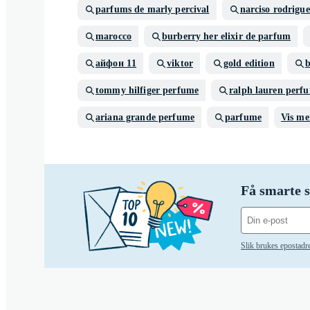
parfums de marly percival
narciso rodrigue
marocco
burberry her elixir de parfum
айфон 11
viktor
gold edition
b
tommy hilfiger perfume
ralph lauren perf
ariana grande perfume
parfume
Vis me
Få smarte s
Slik brukes epostadr