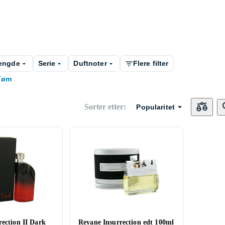
engde
Serie
Duftnoter
Flere filter
Tøm
Sorter etter
:
Popularitet
rection II Dark
Reyane Insurrection edt 100ml