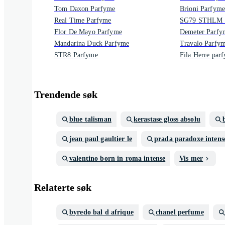
Tom Daxon Parfyme
Brioni Parfyme
Real Time Parfyme
SG79 STHLM 
Flor De Mayo Parfyme
Demeter Parfy
Mandarina Duck Parfyme
Travalo Parfy
STR8 Parfyme
Fila Herre par
Trendende søk
blue talisman
kerastase gloss absolu
jean paul gaultier le
prada paradoxe intens
valentino born in roma intense
Vis mer
Relaterte søk
byredo bal d afrique
chanel perfume