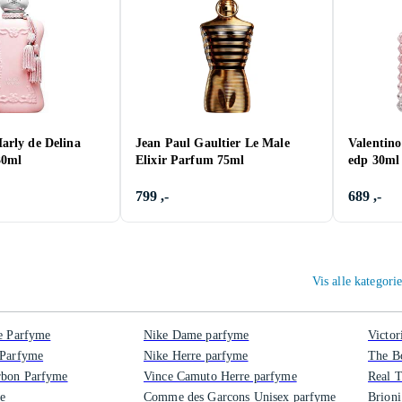
arly de Delina
Jean Paul Gaultier Le Male
Valentin
30ml
Elixir Parfum 75ml
edp 30ml
799 ,-
689 ,-
Vis alle kategori
te Parfyme
Nike Dame parfyme
Victor
 Parfyme
Nike Herre parfyme
The B
rbon Parfyme
Vince Camuto Herre parfyme
Real 
e
Comme des Garcons Unisex parfyme
Brion