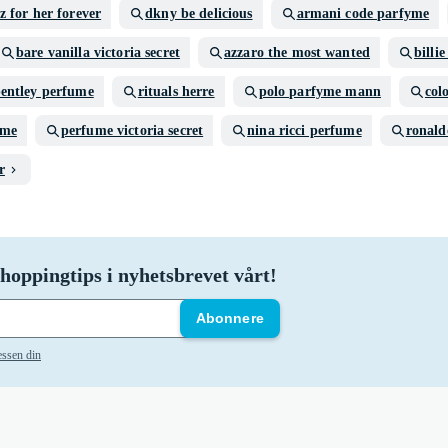
z for her forever
dkny be delicious
armani code parfyme
bare vanilla victoria secret
azzaro the most wanted
billi
entley perfume
rituals herre
polo parfyme mann
col
ume
perfume victoria secret
nina ricci perfume
ronald
r
hoppingtips i nyhetsbrevet vårt!
Abonnere
essen din