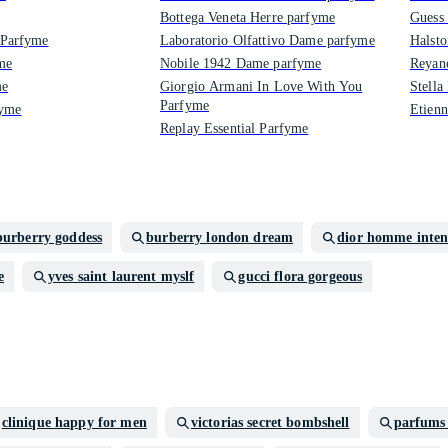
Bottega Veneta Herre parfyme
Guess
Parfyme
Laboratorio Olfattivo Dame parfyme
Halsto
me
Nobile 1942 Dame parfyme
Reyane
me
Giorgio Armani In Love With You
Stell
Parfyme
fyme
Etien
Replay Essential Parfyme
burberry goddess
burberry london dream
dior homme inten
e
yves saint laurent myslf
gucci flora gorgeous
clinique happy for men
victorias secret bombshell
parfums 