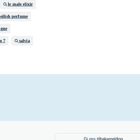
le male elixir
e eilish perfume
ogne
o 7
salvia
Gi oss tilbakemelding