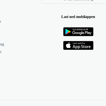
Last ned mobilappen
r
ing
r