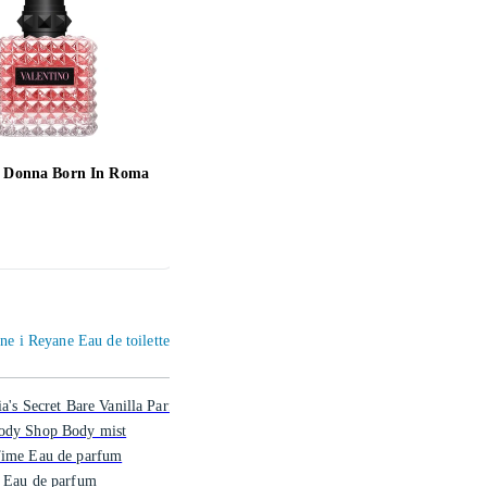
o Donna Born In Roma
Ralph Lauren Big Pony 2
Calv
Woman edt 50ml
289 ,-
245 ,
ene i Reyane Eau de toilette
ia's Secret Bare Vanilla Parfyme
ody Shop Body mist
Time Eau de parfum
i Eau de parfum