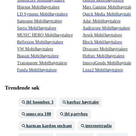
Soundcore Mobilhøyttalere
Genius Mobilhøyttalere
Hisense Mobilhøyttalere
Mars Gaming Mobilhøyttalere
LD Systems Mobilhøyttalere
Quick Media Mobilhøyttalere
Samsung Mobilhøyttalere
Adar Mobilhøyttalere
Savio Mobilhøyttalere
Audiocore Mobilhøyttalere
MUSIC HERO Mobilhøyttalere
Avtek Mobilhøyttalere
Reflexion Mobilhøyttalere
Block Mobilhøyttalere
VW Mobilhøyttalere
Divacore Mobilhøyttalere
Bugani Mobilhøyttalere
Hiditec Mobilhøyttalere
Transparent Mobilhøyttalere
InnovaGoods Mobilhøyttalere
Fenda Mobilhøyttalere
Luxa2 Mobilhøyttalere
Trendende søk
jbl boombox 3
bærbar høyttaler
sonos era 100
jbl partybox
harman kardon enchant
internettradio