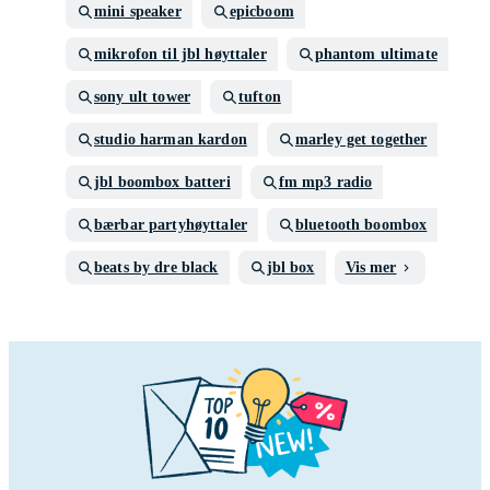
mini speaker
epicboom
mikrofon til jbl høyttaler
phantom ultimate
sony ult tower
tufton
studio harman kardon
marley get together
jbl boombox batteri
fm mp3 radio
bærbar partyhøyttaler
bluetooth boombox
beats by dre black
jbl box
Vis mer