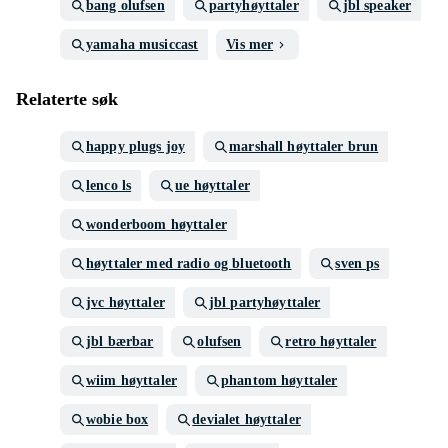
bang olufsen
partyhøyttaler
jbl speaker
yamaha musiccast
Vis mer
Relaterte søk
happy plugs joy
marshall høyttaler brun
lenco ls
ue høyttaler
wonderboom høyttaler
høyttaler med radio og bluetooth
sven ps
jvc høyttaler
jbl partyhøyttaler
jbl bærbar
olufsen
retro høyttaler
wiim høyttaler
phantom høyttaler
wobie box
devialet høyttaler