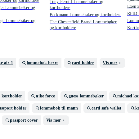
bøker og kortholdere
Tony Perotti Lommebøker og
Exent
ger Lommebøker og
kortholdere
RFID-
Beckmann Lommebøker og kortholdere
nge Lommebøker og
Lomm
The Chesterfield Brand Lommebøker
og kortholdere
Korth
ke air 1
lommebok herre
card holder
Vis mer
 kortholder
nike force
guess lommebøker
michael kor
assport holder
lommebok til mann
card safe wallet
k
passport cover
Vis mer