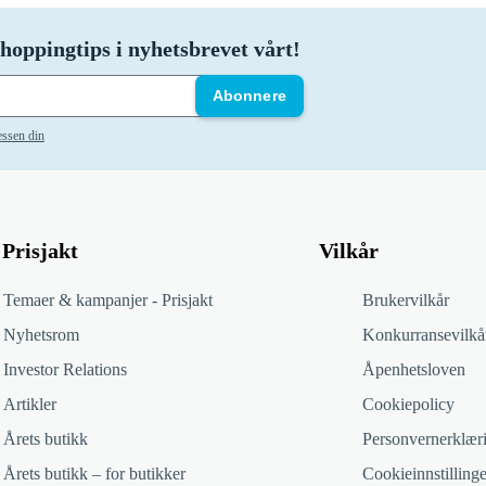
hoppingtips i nyhetsbrevet vårt!
Abonnere
essen din
Prisjakt
Vilkår
Temaer & kampanjer - Prisjakt
Brukervilkår
Nyhetsrom
Konkurransevilkå
Investor Relations
Åpenhetsloven
Artikler
Cookiepolicy
Årets butikk
Personvernerklær
Årets butikk – for butikker
Cookieinnstillinge