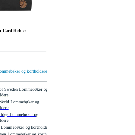
en Card Holder
Secrid Card Protector
Spige
Passp
286 ,-
332 ,
 Lommebøker og kortholdere
 of Sweden Lommebøker og
ldere
World Lommebøker og
ldere
ridge Lommebøker og
ldere
d Lommebøker og kortholdere
räven Lommebøker og kortholdere