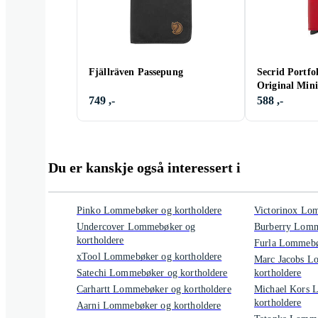
Fjällräven Passepung
Secrid Portfo
Original Mini
749 ,-
588 ,-
Du er kanskje også interessert i
Pinko Lommebøker og kortholdere
Victorinox Lo
Undercover Lommebøker og
Burberry Lomm
kortholdere
Furla Lommebø
xTool Lommebøker og kortholdere
Marc Jacobs L
Satechi Lommebøker og kortholdere
kortholdere
Carhartt Lommebøker og kortholdere
Michael Kors 
kortholdere
Aarni Lommebøker og kortholdere