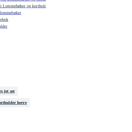
ri Lommebøker og kortholdere
lommebøker
ebok
older
s jet set
ortholder herre