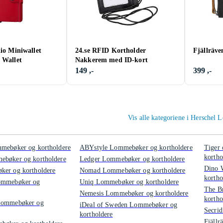
lio Miniwallet
24.se RFID Kortholder
Fjällräv
 Wallet
Nakkerem med ID-kort
149 ,-
399 ,-
Vis alle kategoriene i Herschel
mmebøker og kortholdere
ABYstyle Lommebøker og kortholdere
Tiger
kortho
ebøker og kortholdere
Ledger Lommebøker og kortholdere
Dino 
ker og kortholdere
Nomad Lommebøker og kortholdere
kortho
ommebøker og
Uniq Lommebøker og kortholdere
The B
Nemesis Lommebøker og kortholdere
kortho
Lommebøker og
iDeal of Sweden Lommebøker og
Secri
kortholdere
Fjäll