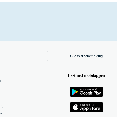
Gi oss tilbakemelding
Last ned mobilappen
r
ing
r