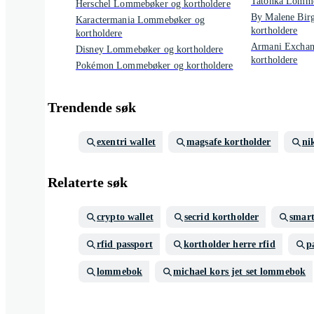
Tatonka Lomme
Herschel Lommebøker og kortholdere
By Malene Bir
Karactermania Lommebøker og
kortholdere
kortholdere
Armani Excha
Disney Lommebøker og kortholdere
kortholdere
Pokémon Lommebøker og kortholdere
Trendende søk
exentri wallet
magsafe kortholder
ni
Relaterte søk
crypto wallet
secrid kortholder
smart
rfid passport
kortholder herre rfid
p
lommebok
michael kors jet set lommebok